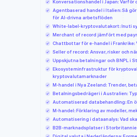
Konversationshandel i Japan: Varför
Agentbaserad handel i Italien: Så gö
för AI-drivna arbetsflöden
White-label-kryptovalutakort: Inuti 
Merchant of record jämfört med payme
Chattbottar för e-handel i Frankrike
Seller of record: Ansvar, risker och n
Uppskjutna betalningar och BNPL i Sto
Ekosysteminfrastruktur för kryptoval
kryptovalutamarknader
M-handel i Nya Zeeland: Trender, be
Betalningsbedrägeri i Australien: Typ
Automatiserad databehandling: En ö
M-handel: Förklaring av modeller, me
Automatisering i dataanalys: Vad sk
B2B-marknadsplatser i Storbritannien
Digital valuta i Nederländerna: Form