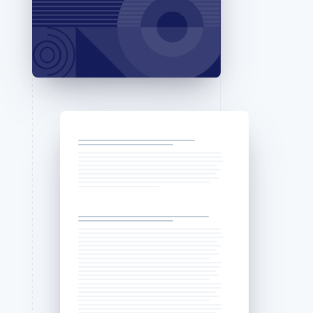
Stripe Sessions 2026
Se hur Stripe bygger den
ekonomiska
infrastrukturen för AI.
Titta nu