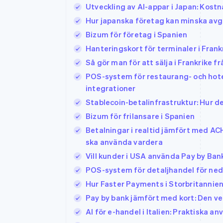
Utveckling av AI-appar i Japan: Kos
Hur japanska företag kan minska avgi
Bizum för företag i Spanien
Hanteringskort för terminaler i Frank
Så gör man för att sälja i Frankrike f
POS-system för restaurang- och hotel
integrationer
Stablecoin-betalinfrastruktur: Hur det
Bizum för frilansare i Spanien
Betalningar i realtid jämfört med AC
ska använda vardera
Vill kunder i USA använda Pay by Ban
POS-system för detaljhandel för nede
Hur Faster Payments i Storbritannien
Pay by bank jämfört med kort: Den ve
AI för e-handel i Italien: Praktiska 