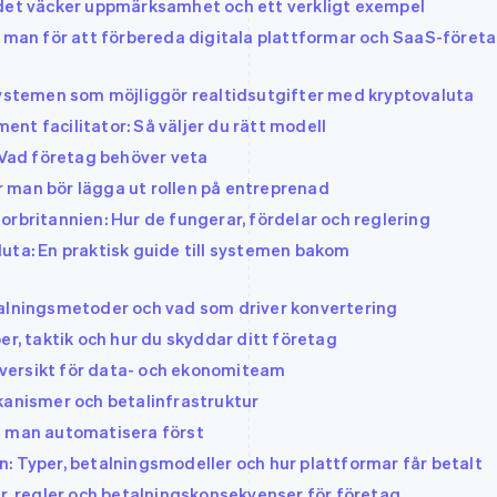
 det väcker uppmärksamhet och ett verkligt exempel
r man för att förbereda digitala plattformar och SaaS-föret
systemen som möjliggör realtidsutgifter med kryptovaluta
nt facilitator: Så väljer du rätt modell
: Vad företag behöver veta
är man bör lägga ut rollen på entreprenad
rbritannien: Hur de fungerar, fördelar och reglering
uta: En praktisk guide till systemen bakom
talningsmetoder och vad som driver konvertering
er, taktik och hur du skyddar ditt företag
versikt för data- och ekonomiteam
kanismer och betalinfrastruktur
a man automatisera först
: Typer, betalningsmodeller och hur plattformar får betalt
er, regler och betalningskonsekvenser för företag