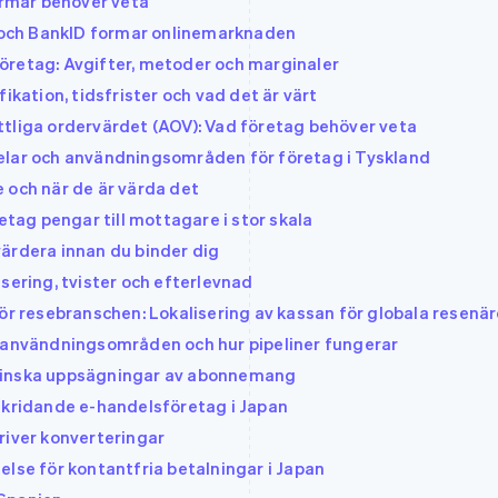
ormar behöver veta
a och BankID formar onlinemarknaden
öretag: Avgifter, metoder och marginaler
ikation, tidsfrister och vad det är värt
tliga ordervärdet (AOV): Vad företag behöver veta
elar och användningsområden för företag i Tyskland
 och när de är värda det
etag pengar till mottagare i stor skala
ärdera innan du binder dig
sering, tvister och efterlevnad
ör resebranschen: Lokalisering av kassan för globala resenär
, användningsområden och hur pipeliner fungerar
minska uppsägningar av abonnemang
skridande e-handelsföretag i Japan
river konverteringar
else för kontantfria betalningar i Japan