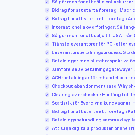
Så gör man för att sälja onlinekurser
Accelererad kassaprocess
Bidrag för att starta företag i Madri
Financial Connections
Länkade finanskontodata
Bidrag för att starta ett företag i A
Internationella överföringar: Så fun
Så gör man för att sälja till USA från
Tjänsteleverantörer för PCI-efterlevn
Leverantörsbetalningsprocess: Stadi
Betalningar med slutet respektive ö
Jämförelse av betalningsgatewayer: S
ACH-betalningar för e-handel och små
Checkout abandonment rate: Why shop
Clearing av e-checkar: Hur lång tid 
Statistik för övergivna kundvagnar: 
Bidrag för att starta ett företag i Ka
Betalningsbehandling samma dag: Jämf
Att sälja digitala produkter online i