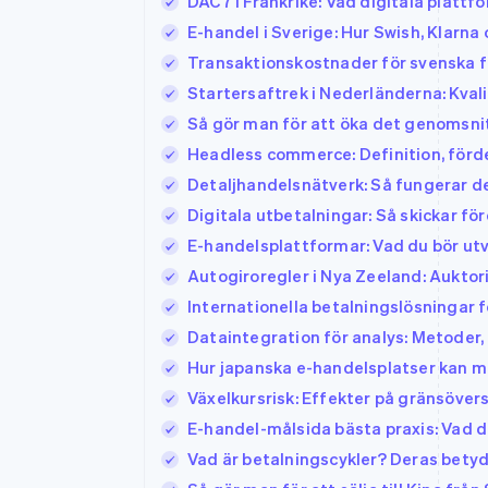
DAC7 i Frankrike: Vad digitala plattf
E-handel i Sverige: Hur Swish, Klarn
Transaktionskostnader för svenska f
Startersaftrek i Nederländerna: Kvalif
Så gör man för att öka det genomsnit
Headless commerce: Definition, förd
Detaljhandelsnätverk: Så fungerar de
Digitala utbetalningar: Så skickar för
E-handelsplattformar: Vad du bör utv
Autogiroregler i Nya Zeeland: Auktori
Internationella betalningslösningar f
Dataintegration för analys: Metoder
Hur japanska e-handelsplatser kan 
Växelkursrisk: Effekter på gränsöver
E-handel-målsida bästa praxis: Vad d
Vad är betalningscykler? Deras betyd