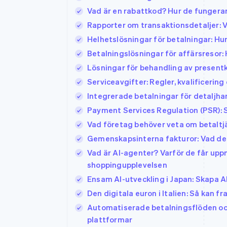
Vad är en rabattkod? Hur de fungerar
Rapporter om transaktionsdetaljer: 
Helhetslösningar för betalningar: Hu
Betalningslösningar för affärsresor: 
Lösningar för behandling av presentk
Serviceavgifter: Regler, kvalificerin
Integrerade betalningar för detaljh
Payment Services Regulation (PSR): 
Vad företag behöver veta om betaltjä
Gemenskapsinterna fakturor: Vad de 
Vad är AI-agenter? Varför de får up
shoppingupplevelsen
Ensam AI-utveckling i Japan: Skapa 
Den digitala euron i Italien: Så kan 
Automatiserade betalningsflöden och
plattformar