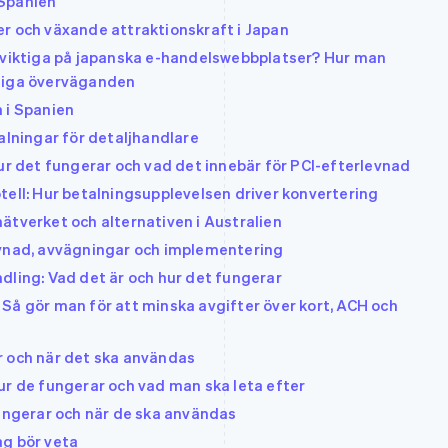
 Spanien
r och växande attraktionskraft i Japan
t viktiga på japanska e-handelswebbplatser? Hur man
ktiga överväganden
 i Spanien
alningar för detaljhandlare
Hur det fungerar och vad det innebär för PCI-efterlevnad
tell: Hur betalningsupplevelsen driver konvertering
ätverket och alternativen i Australien
evnad, avvägningar och implementering
dling: Vad det är och hur det fungerar
Så gör man för att minska avgifter över kort, ACH och
r och när det ska användas
ur de fungerar och vad man ska leta efter
fungerar och när de ska användas
ag bör veta