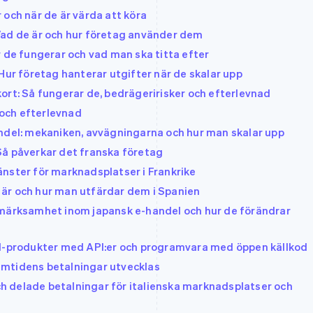
 och när de är värda att köra
Vad de är och hur företag använder dem
r de fungerar och vad man ska titta efter
Hur företag hanterar utgifter när de skalar upp
ort: Så fungerar de, bedrägeririsker och efterlevnad
g och efterlevnad
andel: mekaniken, avvägningarna och hur man skalar upp
Så påverkar det franska företag
nster för marknadsplatser i Frankrike
är och hur man utfärdar dem i Spanien
pmärksamhet inom japansk e-handel och hur de förändrar
AI-produkter med API:er och programvara med öppen källkod
framtidens betalningar utvecklas
 delade betalningar för italienska marknadsplatser och