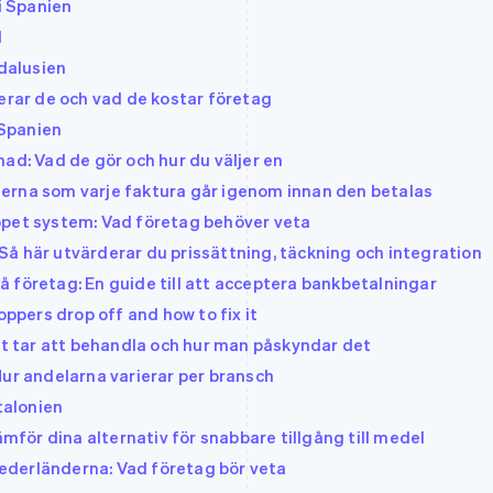
 i Spanien
d
ndalusien
gerar de och vad de kostar företag
 Spanien
ad: Vad de gör och hur du väljer en
erna som varje faktura går igenom innan den betalas
ppet system: Vad företag behöver veta
å här utvärderar du prissättning, täckning och integration
 företag: En guide till att acceptera bankbetalningar
pers drop off and how to fix it
det tar att behandla och hur man påskyndar det
Hur andelarna varierar per bransch
talonien
ör dina alternativ för snabbare tillgång till medel
 Nederländerna: Vad företag bör veta