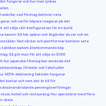
r det fungerar och hur man lyckas
alien
Frankrike: vad företag behöver veta
ngerar och varför köpare reagerar på det
 att välja rätt konfiguration för sin butik
a kassor: Så här spårar och åtgärdar du var och en
bostäder: Vad värdar och plattformar behöver veta
ch taktiken bakom återkommande köp
retag: Så gör man för att välja en 2026
ch hur japanska företag kan använda det
adslandskap, fördelar och fallstudier
Hur SEPA-debitering faktiskt fungerar
t kostar och vem det är till för
 gränsöverskridande penningöverföringar
resor, hotell och restaurang: Hur operatörer med flera
or skala