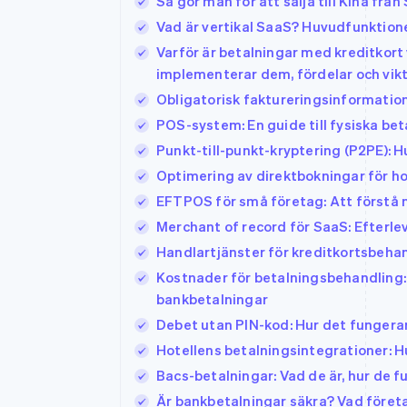
Så gör man för att sälja till Kina från
Vad är vertikal SaaS? Huvudfunktione
Varför är betalningar med kreditkor
implementerar dem, fördelar och vi
Obligatorisk faktureringsinformation
POS-system: En guide till fysiska bet
Punkt-till-punkt-kryptering (P2PE): 
Optimering av direktbokningar för ho
EFTPOS för små företag: Att förstå n
Merchant of record för SaaS: Efterl
Handlartjänster för kreditkortsbehan
Kostnader för betalningsbehandling: 
bankbetalningar
Debet utan PIN-kod: Hur det fungera
Hotellens betalningsintegrationer: H
Bacs-betalningar: Vad de är, hur de 
Är bankbetalningar säkra? Vad föret