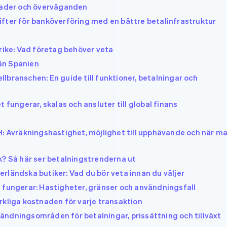
tnader och överväganden
fter för banköverföring med en bättre betalinfrastruktur
rike: Vad företag behöver veta
rån Spanien
lbranschen: En guide till funktioner, betalningar och
 fungerar, skalas och ansluter till global finans
H: Avräkningshastighet, möjlighet till upphävande och när m
k? Så här ser betalningstrenderna ut
rländska butiker: Vad du bör veta innan du väljer
 fungerar: Hastigheter, gränser och användningsfall
rkliga kostnaden för varje transaktion
användningsområden för betalningar, prissättning och tillväxt