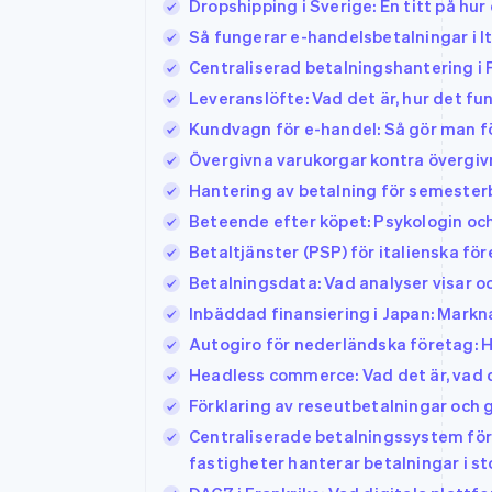
Dropshipping i Sverige: En titt på hu
Så fungerar e-handelsbetalningar i It
Centraliserad betalningshantering i 
Leveranslöfte: Vad det är, hur det fu
Kundvagn för e-handel: Så gör man för
Övergivna varukorgar kontra övergivn
Hantering av betalning för semester
Beteende efter köpet: Psykologin o
Betaltjänster (PSP) för italienska fö
Betalningsdata: Vad analyser visar o
Inbäddad finansiering i Japan: Markn
Autogiro för nederländska företag: 
Headless commerce: Vad det är, vad de
Förklaring av reseutbetalningar och
Centraliserade betalningssystem för 
fastigheter hanterar betalningar i st