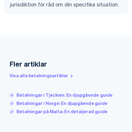
English
jurisdiktion för råd om din specifika situation.
Gibraltar
English
Grekland
English
Hongkong SAR, Kina
English
简体中文
Indien
English
Irland
Fler artiklar
English
Italien
Visa alla betalningsartiklar
Italiano
English
Japan
日本語
English
Kanada
Betalningar i Tjeckien: En djupgående guide
English
Français
Betalningar i Norge: En djupgående guide
Kroatien
English
Italiano
Betalningar på Malta: En detaljerad guide
Lettland
English
Liechtenstein