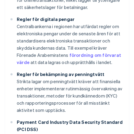
för onlinetransaktioner, vilket lägger till ytterligare
ett säkerhetslager för betalningar.
Regler för digitala pengar
Centralbankerna i regionen har utfärdat regler om
elektroniska pengar under de senaste åren för att
standardisera elektroniska transaktioner och
skydda kundernas data. Till exempel kräver
Förenade Arabemiratens
förordning om förvarat
värde
att data lagras och upprätthålls i landet.
Regler för bekämpning av penningtvätt
Strikta lagar om penningtvätt kräver att finansiella
enheter implementerar rutinmässig övervakning av
transaktioner, metoder för kundkännedom (KYC)
och rapporteringsprocesser för all misstänkt
aktivitet som upptäcks.
Payment Card Industry Data Security Standard
(PCI DSS)