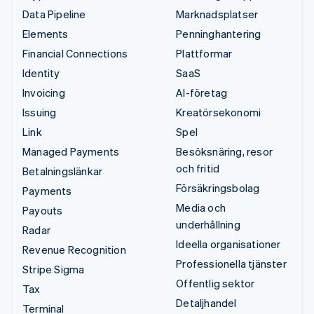
Data Pipeline
Marknadsplatser
Elements
Penninghantering
Financial Connections
Plattformar
Identity
SaaS
Invoicing
AI-företag
Issuing
Kreatörsekonomi
Link
Spel
Managed Payments
Besöksnäring, resor
och fritid
Betalningslänkar
Försäkringsbolag
Payments
Media och
Payouts
underhållning
Radar
Ideella organisationer
Revenue Recognition
Professionella tjänster
Stripe Sigma
Offentlig sektor
Tax
Detaljhandel
Terminal