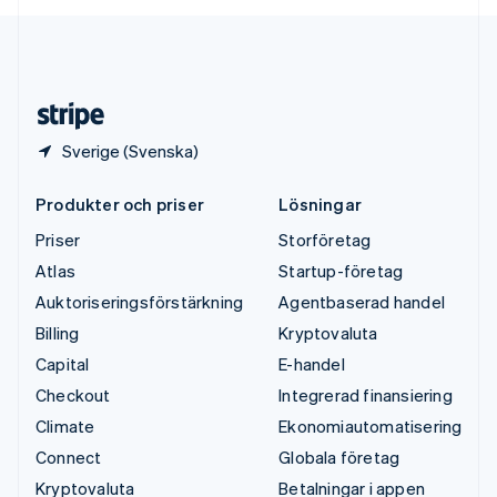
English
USA
English
Español
简体中文
Österrike
Deutsch
English
Sverige (Svenska)
Produkter och priser
Lösningar
Priser
Storföretag
Atlas
Startup-företag
Auktoriseringsförstärkning
Agentbaserad handel
Billing
Kryptovaluta
Capital
E-handel
Checkout
Integrerad finansiering
Climate
Ekonomiautomatisering
Connect
Globala företag
Kryptovaluta
Betalningar i appen