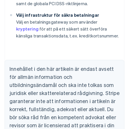
samt de globala PCI DSS-riktlinjerna.
Australien
Välj infrastruktur för säkra betalningar
English
Belgien
Välj en betalningsgateway som använder
Nederlands
Français
Deutsch
English
kryptering
för att på ett säkert sätt överföra
Brasilien
känsliga transaktionsdata, t.ex. kreditkortsnummer.
Português
English
Bulgarien
English
Cypern
English
Danmark
Innehållet i den här artikeln är endast avsett
English
för allmän information och
Estland
utbildningsändamål och ska inte tolkas som
English
Fastlandskina
juridisk eller skatterelaterad rådgivning. Stripe
简体中文
English
garanterar inte att informationen i artikeln är
Finland
korrekt, fullständig, adekvat eller aktuell. Du
English
Svenska
Frankrike
bör söka råd från en kompetent advokat eller
Français
English
revisor som är licensierad att praktisera i din
Förenade Arabemiraten