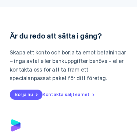
Deutsch
English
Litauen
English
Luxemburg
Français
Deutsch
English
Är du redo att sätta i gång?
Malaysia
English
简体中文
Malta
Skapa ett konto och börja ta emot betalningar
English
Mexiko
– inga avtal eller bankuppgifter behövs – eller
Español
English
kontakta oss för att ta fram ett
Nederländerna
specialanpassat paket för ditt företag.
Nederlands
English
Norge
English
Börja nu
Kontakta säljteamet
Nya Zeeland
English
Polen
English
Portugal
Português
English
Rumänien