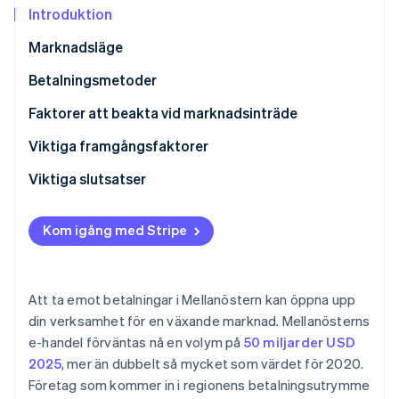
Identitetsverifiering online
Introduktion
Partner
Stripe App Marketplace
Marknadsläge
Betalningsmetoder
Stripe Sessions 2026
Aktuell användning
Faktorer att beakta vid marknadsinträde
Se hur Stripe bygger den ekonomiska inf
Titta nu
Nya trender
Skatter
Viktiga framgångsfaktorer
Återkrediteringar och tvister
Viktiga slutsatser
Internationella betalningar
Diversifiera betalningsmetoderna
Kom igång med Stripe
Säkerhet och integritet
Lokalisera kundupplevelsen
Skärp betalningssäkerheten
Att ta emot betalningar i Mellanöstern kan öppna upp
din verksamhet för en växande marknad. Mellanösterns
e-handel förväntas nå en volym på
50 miljarder USD
2025
, mer än dubbelt så mycket som värdet för 2020.
Företag som kommer in i regionens betalningsutrymme