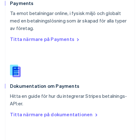
English
Payments
Schweiz
Ta emot betalningar online, i fysisk miljö och globalt
Deutsch
Français
Italiano
English
med en betalningslösning som är skapad för alla typer
Singapore
English
简体中文
av företag.
Slovakien
Titta närmare på Payments
English
Slovenien
English
Italiano
Spanien
Español
English
Storbritannien
English
Dokumentation om Payments
Sverige
Svenska
English
Hitta en guide för hur du integrerar Stripes betalnings-
Thailand
API:er.
ไทย
English
Tjeckien
Titta närmare på dokumentationen
English
Tyskland
Deutsch
English
Ungern