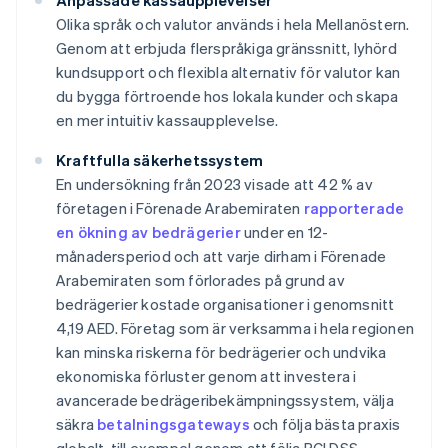
Anpassade kassaupplevelser
Olika språk och valutor används i hela Mellanöstern.
Genom att erbjuda flerspråkiga gränssnitt, lyhörd
kundsupport och flexibla alternativ för valutor kan
du bygga förtroende hos lokala kunder och skapa
en mer intuitiv kassaupplevelse.
Kraftfulla säkerhetssystem
En undersökning från 2023 visade att 42 % av
företagen i Förenade Arabemiraten
rapporterade
en ökning av bedrägerier
under en 12-
månadersperiod och att varje dirham i Förenade
Arabemiraten som förlorades på grund av
bedrägerier kostade organisationer i genomsnitt
4,19 AED. Företag som är verksamma i hela regionen
kan minska riskerna för bedrägerier och undvika
ekonomiska förluster genom att investera i
avancerade bedrägeribekämpningssystem, välja
säkra
betalningsgateways
och följa bästa praxis