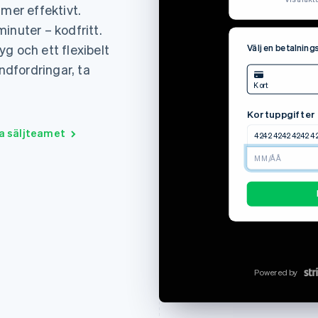
Fakturanummer
 mer effektivt.
obegränsat
Betalningsdatum
inuter – kodfritt.
Betalningsmetod
Beta
g och ett flexibelt
Välj en betalnin
Ladda ner fak
undfordringar, ta
Kort
Kortuppgifter
Professional-abon
a säljteamet
4242 4242 4242 4
Skattesats 25 %
12/24
Summa att betala
Powered by