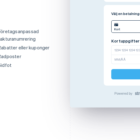
Accentfärg
262627
Accentfä
Välj en betalni
Kort
ring
Företagsanpassad
Kortuppgifter
fakturanumrering
1234 1234 1234 12
Rabatter eller kuponger
Radposter
MM/ÅÅ
d
Sidfot
Powered by
Integritetspolicy