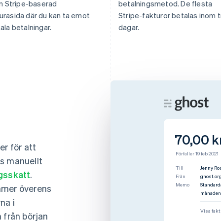
 en Stripe-baserad
betalningsmetod. De flesta
urasida där du kan ta emot
Stripe-fakturor betalas inom t
tala betalningar.
dagar.
Varumärkeselement
Varumärk
Anpassa hur ditt globala varumärke
Anpassa h
ser ut på alla Stripe-produkter dina
ser ut på 
70,00 k
kunder använder.
kunder an
er för att
Förfaller 19 feb 2021
Ikon
Ikon
ts manuellt
Till
Nick Jon
Från
assembl
gsskatt
.
Memo
Pro-abon
Logotyp
Logotyp
ras en gång i
mmer överens
integrati
na i
Visa fak
Varumärkesfärg
F5F0EA
Varumärk
 från början