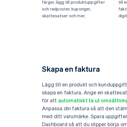
färger, lägg till produktuppgifter
till
och radposter, kuponger,
fakt
skattesatser och mer.
digi
Skapa en faktura
70,00 kr
Lägg till en produkt och kunduppgift
Förfaller 19 feb 2021
skapa en faktura. Ange en skattesa
Till
Jenny Rosen
för att
automatiskt ta ut omsättnin
Från
ghost.org
Memo
Standardabonnemang, fakture
Anpassa din faktura så att den stä
månaden
med ditt varumärke. Spara uppgifter
Visa fakturainformation
Dashboard så att du slipper börja om