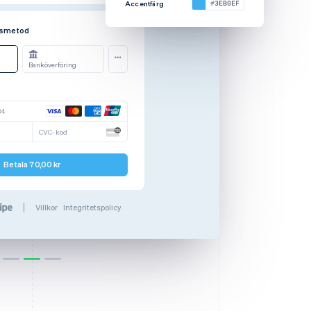
rg
3EB0EF
Accentfärg
7CBA72
ngsmetod
Banköverföring
34
CVC-kod
Betala 70,00 kr
Villkor
Integritetspolicy