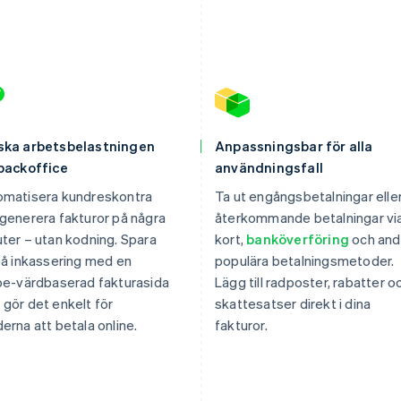
ska arbetsbelastningen
Anpassningsbar för alla
 backoffice
användningsfall
omatisera kundreskontra
Ta ut engångsbetalningar elle
generera fakturor på några
återkommande betalningar vi
ter – utan kodning. Spara
kort,
banköverföring
och and
på inkassering med en
populära betalningsmetoder.
pe-värdbaserad fakturasida
Lägg till radposter, rabatter o
gör det enkelt för
skattesatser direkt i dina
erna att betala online.
fakturor.