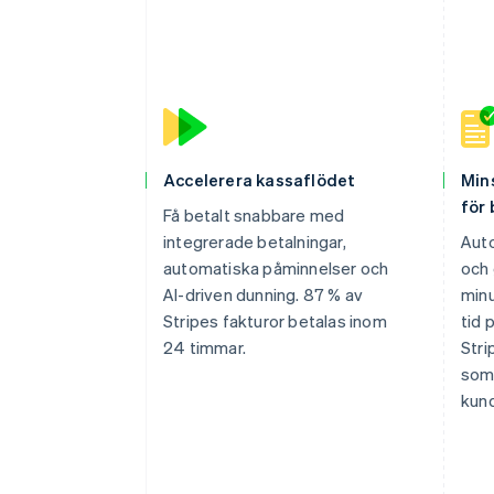
Accelerera kassaflödet
Min
för
Få betalt snabbare med
integrerade betalningar,
Aut
automatiska påminnelser och
och 
AI-driven dunning. 87 % av
minu
Stripes fakturor betalas inom
tid 
24 timmar.
Stri
som 
kund