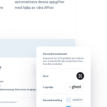
automatisera dessa uppgifter
re
med hjälp av våra API:er.
eselement
Varumärkeselement
ur ditt globala varumärke
Anpassa hur ditt globala varumärke
alla Stripe-produkter dina
ser ut på alla Stripe-produkter dina
r
vänder.
kunder använder.
Ikon
es
ed.com
nemang, inkluderar anpassade
Logotyp
oner och avancerade rapporter
turainformation
esfärg
E5EFF5
Varumärkesfärg
0E131F