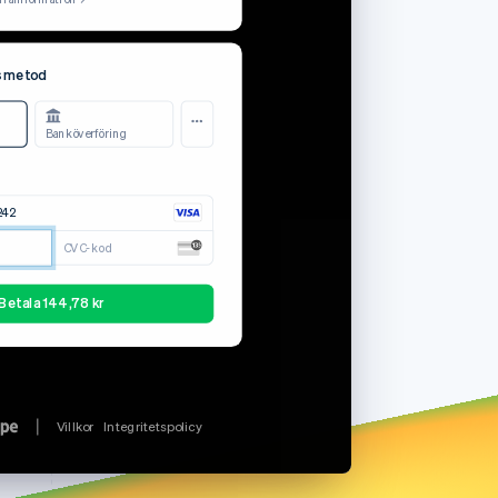
329238-0608
 antal projekt.
17 februari 2021
•••• •••• •••• 4244
la den här fakturan
Stripe Sessions 2026
gsmetod
Se hur Stripe bygger den
tura
Ladda ner kvitto
ekonomiska
infrastrukturen för AI.
Banköverföring
Titta nu
nemang (9 användare)
135,00 kr
242
9,78 kr
CVC-kod
144,78 kr
Betala 144,78 kr
Villkor
Integritetspolicy