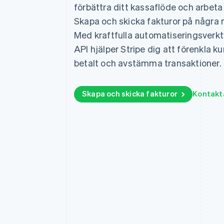
förbättra ditt kassaflöde och arbeta
Accelererad kassaprocess
Financial Connections
Skapa och skicka fakturor på några m
Länkade finanskontodata
Med kraftfulla automatiseringsverkty
API hjälper Stripe dig att förenkla k
betalt och avstämma transaktioner.
Skapa och skicka fakturor
Kontakt