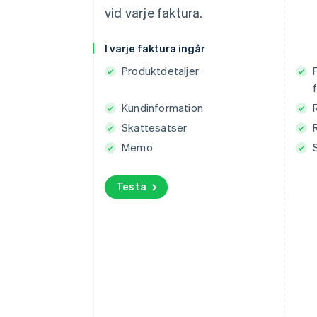
vid varje faktura.
Välj en betalningsmetod
I varje faktura ingår
Kort
Banköverfö
Produktdetaljer
Kortuppgifter
Kundinformation
1234 1234 1234 1234
Skattesatser
MM/ÅÅ
CVC-ko
Memo
Betala 70,00 kr
Testa
Powered by
Villkor