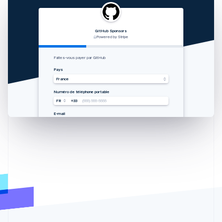
GitHub Sponsors
RVshare
Qwick
Lugg
支付由 STRIPE 支持
Powered by Stripe
Powered by Stripe
Powered by Stripe
Zahlung von Rocket Rides akzeptieren
从 Lugg 收款
Get paid by Qwick
Faites-vous payer par GitHub
Land
国家
Country
Pays
Vereinigte Staaten
中国香港特别行政区
United States
France
Mobilnummer
手机号码
Mobile number
Numéro de téléphone portable
USA
USA
USA
FR
+33
+1
+1
+1
(555) 555-5555
(555) 555-5555
(555) 555-5555
(555) 555-5555
E-Mail
邮箱
Email
E-mail
you@example.com
you@example.com
you@example.com
you@example.com