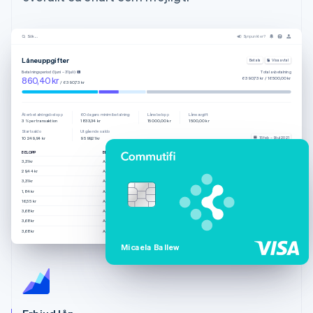
Sök ...
Synpunkter?
Låneuppgifter
Betala
Visa avtal
Betalningsperiod (1 juni – 31 juli)
Total avbetalning
860,40 kr
6 390,73 kr / 16 500,00 kr
/ 6 390,73 kr
Återbetalningsbelopp
60 dagars minimibetalning
Lånebelopp
Låneavgift
3 % per transaktion
1 833,34 kr
15 000,00 kr
1 500,00 kr
Startsaldo
Utgående saldo
15 feb – 9 jul 2021
10 249,94 kr
9 599,21 kr
BELOPP
BESKRIVNING
SKAPAD
3,31 kr
Automatisk betalning
08/07/21, 04:54
29,44 kr
Automatisk betalning
08/07/21, 03:10
3,31 kr
Automatisk betalning
08/07/21, 01:24
1,84 kr
Automatisk betalning
07/07/21, 23:37
16,55 kr
Automatisk betalning
07/07/21, 16:08
3,68 kr
Automatisk betalning
07/07/21, 08:27
3,68 kr
Automatisk betalning
07/07/21, 06:12
3,68 kr
Automatisk betalning
07/07/21, 06:10
Micaela Ballew