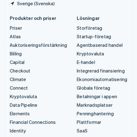
Sverige (Svenska)
Produkter och priser
Lösningar
Priser
Storföretag
Atlas
Startup-företag
Auktoriseringsförstärkning
Agentbaserad handel
Billing
Kryptovaluta
Capital
E-handel
Checkout
Integrerad finansiering
Climate
Ekonomiautomatisering
Connect
Globala företag
Kryptovaluta
Betalningar i appen
Data Pipeline
Marknadsplatser
Elements
Penninghantering
Financial Connections
Plattformar
Identity
SaaS