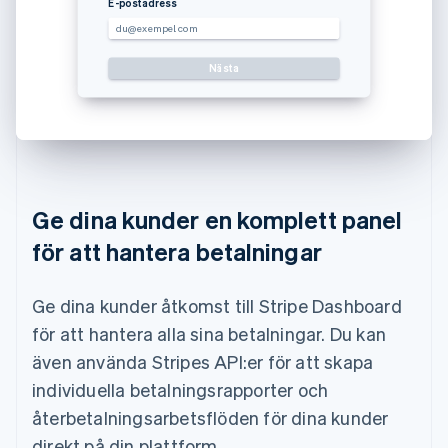
E-postadress
du@exempel.com
Nästa
Använd et
Ge dina kunder en komplett panel
för att hantera betalningar
Ge dina kunder åtkomst till Stripe Dashboard
för att hantera alla sina betalningar. Du kan
även använda Stripes API:er för att skapa
individuella betalningsrapporter och
återbetalningsarbetsflöden för dina kunder
direkt på din plattform.