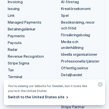
Invoicing
AI-företag
Issuing
Kreatörsekonomi
Link
Spel
Managed Payments
Besöksnäring, resor
och fritid
Betalningslänkar
Försäkringsbolag
Payments
Media och
Payouts
underhållning
Radar
Ideella organisationer
Revenue Recognition
Professionella tjänster
Stripe Sigma
Offentlig sektor
Tax
Detaljhandel
Terminal
Treasury
You’re viewing our website for Sweden, but it looks like
Integrationer och
you’re in the United States.
anpassade lösningar
Switch to the United States site
Stripe App Marketplace
Stripe Partner