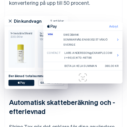
konvertering på upp till 50 procent.
Din kundvagn
2 artiklar
Avbryt
1× Invisible Shield
1× Body Hero
SWEDBANK
Wash
220,00 kr
150,00 kr
SOMMARVÄGEN 9B 352 57 VÄXJÖ
SVERIGE
CONTACT
LARS.ANDERSSON@EXAMPLE.COM
(+46) (0)470-46786
BETALA HELA SUMMAN
380,00 KR
Beräknad totalsumma
380,00 kr
GÅ TILL KASSAN
Automatisk skatteberäkning och -
efterlevnad
Stripe Tax gör det enklare för dina användare