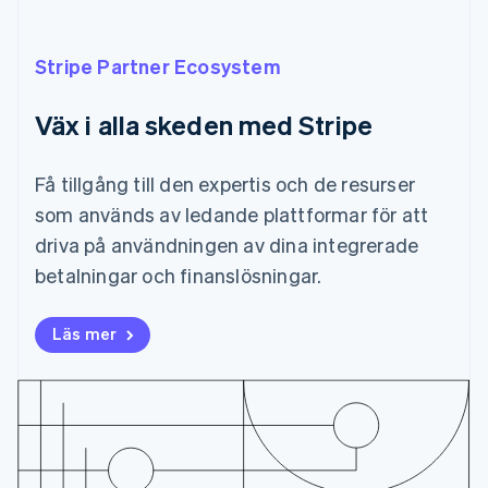
Português
English
Bulgarien
English
Stripe Partner Ecosystem
Cypern
English
Väx i alla skeden med Stripe
Danmark
English
Estland
Få tillgång till den expertis och de resurser
English
Fastlandskina
som används av ledande plattformar för att
简体中文
English
driva på användningen av dina integrerade
Finland
betalningar och finanslösningar.
English
Svenska
Frankrike
Français
English
Läs mer
Förenade Arabemiraten
English
Gibraltar
English
Grekland
English
Hongkong SAR, Kina