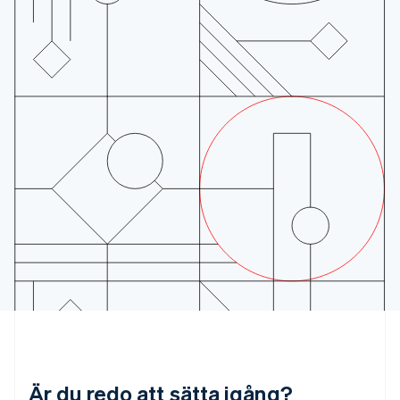
English
简体中文
Indien
English
Irland
English
Italien
Italiano
English
Japan
日本語
English
Kanada
English
Français
Kroatien
English
Italiano
Lettland
English
Liechtenstein
Deutsch
English
Litauen
English
Luxemburg
Français
Deutsch
English
Är du redo att sätta igång?
Malaysia