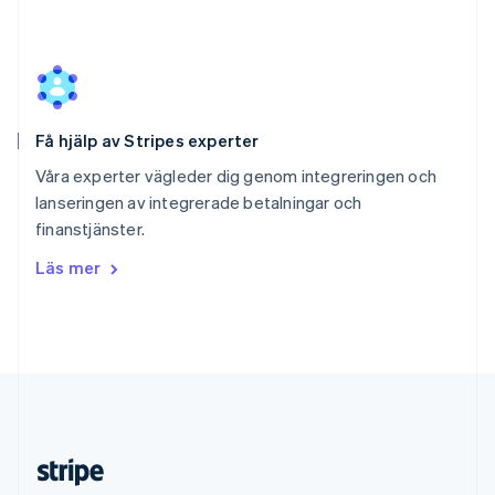
English
Slovenien
English
Italiano
Spanien
Español
English
Storbritannien
Få hjälp av Stripes experter
English
Sverige
Våra experter vägleder dig genom integreringen och
Svenska
English
lanseringen av integrerade betalningar och
Thailand
finanstjänster.
ไทย
English
Tjeckien
Läs mer
English
Tyskland
Deutsch
English
Ungern
English
USA
English
Español
简体中文
Österrike
Deutsch
English