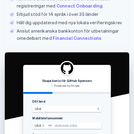
registreringar med
Connect Onboarding
Erbjud stöd för 14 språk i över 35 länder
Håll dig uppdaterad med nya lokala verifieringskrav
Anslut amerikanska bankkonton för utbetalningar
omedelbart med
Financial Connections
Skapa konto för GitHub Sponsors
Powered by Stripe
Ditt land
Ange verif
USA
Mobiltelefonnummer
USA
+1
(555) 555-0123