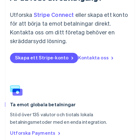
English
简体中文
Malta
Utforska
Stripe Connect
eller skapa ett konto
English
Mexiko
för att börja ta emot betalningar direkt.
Español
English
Kontakta oss om ditt företag behöver en
Nederländerna
skräddarsydd lösning.
Nederlands
English
Norge
English
Skapa ett Stripe-konto
Kontakta oss
Nya Zeeland
English
Polen
English
Portugal
Português
English
Rumänien
English
Ta emot globala betalningar
Schweiz
Stöd över 135 valutor och tiotals lokala
Deutsch
Français
Italiano
English
betalningsmetoder med en enda integration.
Singapore
English
简体中文
Utforska Payments
Slovakien