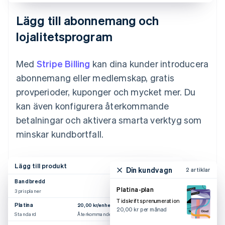
Lägg till abonnemang och
lojalitetsprogram
Med
Stripe Billing
kan dina kunder introducera
abonnemang eller medlemskap, gratis
provperioder, kuponger och mycket mer. Du
kan även konfigurera återkommande
betalningar och aktivera smarta verktyg som
minskar kundbortfall.
Lägg till produkt
Din kundvagn
2 artiklar
Bandbredd
Platina-plan
3 prisplaner
Tidskriftsprenumeration
Platina
20,00 kr/enhet/månad
20,00 kr per månad
Standard
Återkommande användning