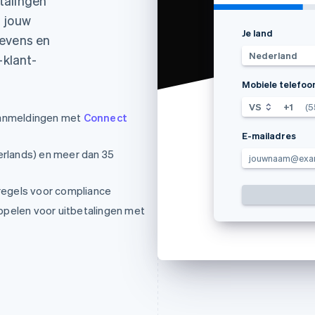
talingen
a jouw
Je land
gevens en
Nederland
-klant-
Mobiele telefoo
VS
+1
(5
aanmeldingen met
Connect
E-mailadres
erlands) en meer dan 35
jouwnaam@exa
 regels voor compliance
pelen voor uitbetalingen met