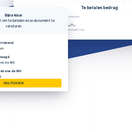
Te betalen bedrag
Bijna klaar
n' om te betalen en je document te
Handtekening:
Stripe Sessions 2026
versturen
Ontdek hoe Stripe de
economische
infrastructuur voor AI
rtekend
bouwt.
urs
Nu bekijken
vraagd
one de Wit
Simone de Wit
d
VOLTOOIEN