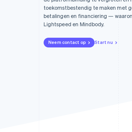
Link
toekomstbestendig te maken met g
Versneld afrekenen
betalingen en financiering — waaron
Financial Connections
Data gekoppelde rekeningen
Lightspeed en Mindbody.
Neem contact op
Start nu