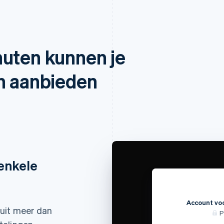
nuten kunnen je
en aanbieden
enkele
Account vo
uit meer dan
P