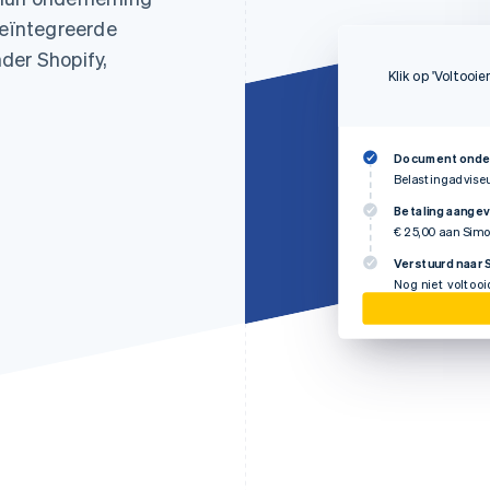
eïntegreerde
der Shopify,
Klik op 'Voltooie
Document onde
Belastingadvise
Betaling aange
€ 25,00 aan Sim
Verstuurd naar 
Nog niet voltooi