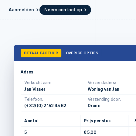
Aanmelden
Neem contact op
Bronnen
Ecosysteem
Contact
marktplaatsen
Meer
App-integraties
Partners
Neem contact op
Product roadmap
Voorbeelden van code
Stripe App Marketplace
Partner worden
Ontdek wat er in het verschiet
or platforms
BETAAL FACTUUR
OVERIGE OPTIES
Developerblog
ligt
r platforms
API-status
financiële
Radar
Fraudepreventie
Adres:
tuele kaarten
Atlas
ing
Verkocht aan:
Verzendadres:
Oprichting van een start-up
Jan Visser
Woning van Jan
Climate
Telefoon:
Verzending door:
CO₂-verwijdering
(+ 32) (0) 2 152 45 62
Drone
Identity
Online identiteitsverificatie
Aantal
Prijs per stuk
5
€ 5,00