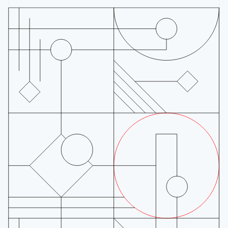
English
Luxemburg
Français
Deutsch
English
Malaysia
English
简体中文
Malta
English
Mexiko
Español
English
Nederländerna
Nederlands
English
Norge
English
Nya Zeeland
English
Polen
English
Portugal
Português
English
Rumänien
English
Schweiz