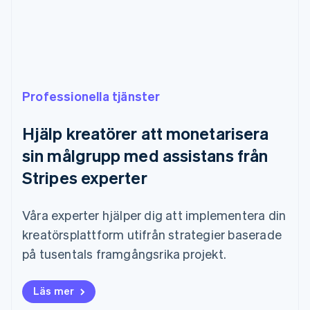
English
Grekland
English
Hongkong SAR, Kina
English
简体中文
Indien
Professionella tjänster
English
Irland
English
Hjälp kreatörer att monetarisera
Italien
sin målgrupp med assistans från
Italiano
English
Japan
Stripes experter
日本語
English
Kanada
English
Français
Våra experter hjälper dig att implementera din
Kroatien
kreatörsplattform utifrån strategier baserade
English
Italiano
Lettland
på tusentals framgångsrika projekt.
English
Liechtenstein
Läs mer
Deutsch
English
Litauen