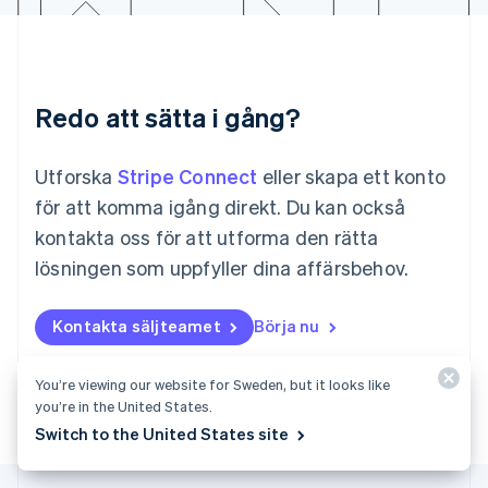
Deutsch
Français
Italiano
English
Singapore
English
简体中文
Slovakien
English
Redo att sätta i gång?
Slovenien
English
Italiano
Utforska
Stripe Connect
eller skapa ett konto
Spanien
Español
English
för att komma igång direkt. Du kan också
Storbritannien
kontakta oss för att utforma den rätta
English
Sverige
lösningen som uppfyller dina affärsbehov.
Svenska
English
Thailand
Kontakta säljteamet
Börja nu
ไทย
English
Tjeckien
English
You’re viewing our website for Sweden, but it looks like
Tyskland
you’re in the United States.
Deutsch
English
Switch to the United States site
Ungern
English
USA