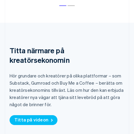
English
Belgien
Nederlands
Français
Deutsch
English
Brasilien
Português
English
Bulgarien
English
Cypern
Titta närmare på
English
kreatörsekonomin
Danmark
English
Estland
Hör grundare och kreatörer på olika plattformar – som
English
Substack, Gumroad och Buy Me a Coffee – berätta om
Fastlandskina
kreatörsekonomins tillväxt. Läs om hur den kan erbjuda
简体中文
English
Finland
kreatörer nya vägar att tjäna sitt levebröd på att göra
English
Svenska
något de brinner för.
Frankrike
Français
English
Förenade Arabemiraten
Titta på videon
English
Gibraltar