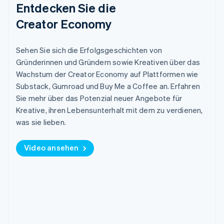
Entdecken Sie die
Nederlands
Français
Deutsch
English
Brasilien
Creator Economy
Português
English
Bulgarien
Sehen Sie sich die Erfolgsgeschichten von
English
Dänemark
Gründerinnen und Gründern sowie Kreativen über das
English
Wachstum der Creator Economy auf Plattformen wie
Deutschland
Substack, Gumroad und Buy Me a Coffee an. Erfahren
Deutsch
English
Sie mehr über das Potenzial neuer Angebote für
Estland
Kreative, ihren Lebensunterhalt mit dem zu verdienen,
English
Festlandchina
was sie lieben.
简体中文
English
Finnland
Video ansehen
English
Svenska
Frankreich
Français
English
Gibraltar
English
Griechenland
English
Indien