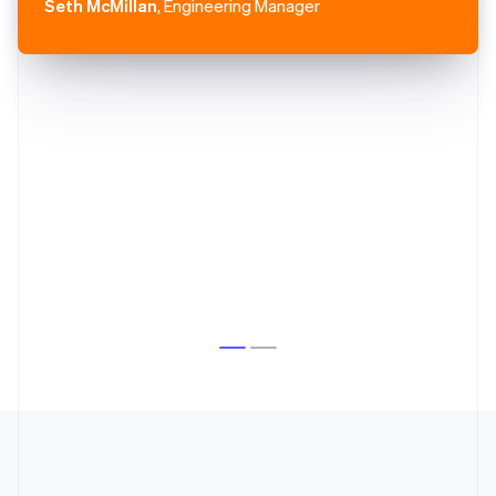
Seth McMillan
, Engineering Manager
Australien
English
Belgien