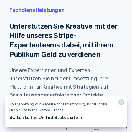
English
Fachdienstleistungen
Irland
English
Italien
Unterstützen Sie Kreative mit der
Italiano
English
Hilfe unseres Stripe-
Japan
日本語
English
Expertenteams dabei, mit ihrem
Kanada
Publikum Geld zu verdienen
English
Français
Kroatien
English
Italiano
Unsere Expertinnen und Experten
Lettland
English
unterstützen Sie bei der Umsetzung Ihrer
Liechtenstein
Plattform für Kreative mit Strategien auf
Deutsch
English
Litauen
Basis tausender erfolgreicher Projekte
English
You’re viewing our website for Luxembourg, but it looks
Luxemburg
like you’re in the United States.
Mehr erfahren
Français
Deutsch
English
Switch to the United States site
Malaysia
English
简体中文
Malta