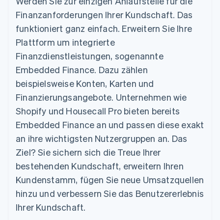
Werden Sie zur einzigen Anlaufstelle für die
Data Pipeline
Geldmanagement
Marktplatz auf
Zugriff auf mehr als
Datensynchronisierung
Finanzanforderungen Ihrer Kundschaft. Das
Produkt-Roadmap
Plattformen
Grundlagen der
125
Stripe Sessions
SaaS
Abonnementverwaltung
funktioniert ganz einfach. Erweitern Sie Ihre
Terminal
Karriere
Zahlungen vor Ort
Plattform um integrierte
Newsroom
So setzen Sie
Authorization
Stripe Press
nutzungsbasierte
Finanzdienstleistungen, sogenannte
Boost
Abrechnung um
Nach Branche
Optimierung der
Embedded Finance. Dazu zählen
Stablecoin-gestützte
Autorisierungsraten
Karten ausgeben: So
beispielsweise Konten, Karten und
Link
KI-Unternehmen
Kontakt
geht´s
Beschleunigter
Creator Economy
Bereitstellung und
Finanzierungsangebote. Unternehmen wie
Bezahlvorgang
Gaming
Verwaltung von
Sales-Team
Shopify und Housecall Pro bieten bereits
Financial
Bewirtung, Reisen und
Diensten mit Agenten
kontaktieren
Connections
Freizeit
Embedded Finance an und passen diese exakt
Partner werden
Verbundene
Versicherungen
an ihre wichtigsten Nutzergruppen an. Das
Medien und
Finanzdaten
Unterhaltung
Ziel? Sie sichern sich die Treue Ihrer
Ressourcen
Gemeinnützige
bestehenden Kundschaft, erweitern Ihren
Organisationen
Fachdienstleistungen
App-Integrationen
Kundenstamm, fügen Sie neue Umsatzquellen
Mehr
Öffentlicher Sektor
Code-Beispiele
Product roadmap
Einzelhandel
Entwickler-Blog
hinzu und verbessern Sie das Benutzererlebnis
Ausblick
API-Status
Ihrer Kundschaft.
Radar