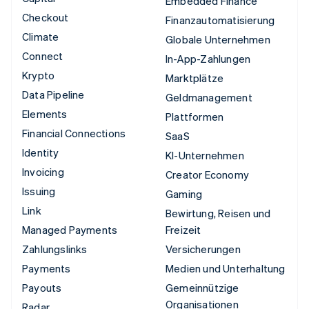
Embedded Finance
Checkout
Finanzautomatisierung
Climate
Globale Unternehmen
Connect
In-App-Zahlungen
Krypto
Marktplätze
Data Pipeline
Geldmanagement
Elements
Plattformen
Financial Connections
SaaS
Identity
KI-Unternehmen
Invoicing
Creator Economy
Issuing
Gaming
Link
Bewirtung, Reisen und
Managed Payments
Freizeit
Zahlungslinks
Versicherungen
Payments
Medien und Unterhaltung
Payouts
Gemeinnützige
Organisationen
Radar