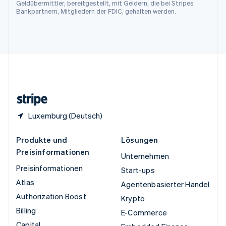
Ungarn
Geldübermittler, bereitgestellt, mit Geldern, die bei Stripes
Bankpartnern, Mitgliedern der FDIC, gehalten werden.
English
Vereinigte Arabische Emirate
English
Vereinigte Staaten
English
Español
简体中文
Vereinigtes Königreich
English
Zypern
English
Luxemburg (Deutsch)
Produkte und
Lösungen
Preisinformationen
Unternehmen
Preisinformationen
Start-ups
Atlas
Agentenbasierter Handel
Authorization Boost
Krypto
Billing
E-Commerce
Capital