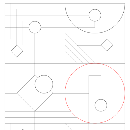
Frankreich
Français
English
Gibraltar
English
Griechenland
English
Indien
English
Irland
English
Italien
Italiano
English
Japan
日本語
English
Kanada
English
Français
Kroatien
English
Italiano
Lettland
English
Liechtenstein
Deutsch
English