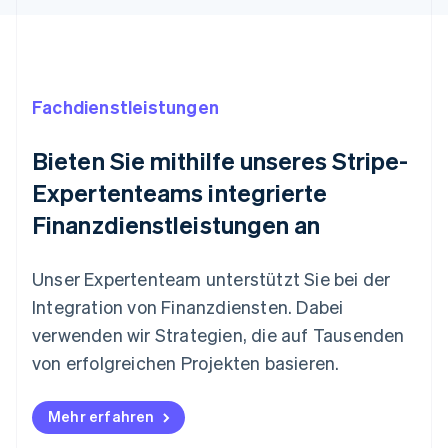
Fachdienstleistungen
Australien
English
Belgien
Bieten Sie mithilfe unseres Stripe-
Nederlands
Français
Deutsch
English
Brasilien
Expertenteams integrierte
Português
English
Finanzdienstleistungen an
Bulgarien
English
Dänemark
Unser Expertenteam unterstützt Sie bei der
English
Integration von Finanzdiensten. Dabei
Deutschland
Deutsch
English
verwenden wir Strategien, die auf Tausenden
Estland
von erfolgreichen Projekten basieren.
English
Festlandchina
简体中文
English
Mehr erfahren
Finnland
English
Svenska