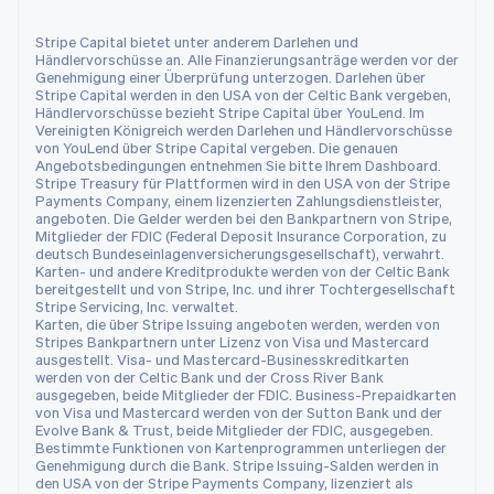
Rumänien
Stripe Capital bietet unter anderem Darlehen und
English
Händlervorschüsse an. Alle Finanzierungsanträge werden vor der
Schweden
Genehmigung einer Überprüfung unterzogen. Darlehen über
Svenska
English
Stripe Capital werden in den USA von der Celtic Bank vergeben,
Schweiz
Händlervorschüsse bezieht Stripe Capital über YouLend. Im
Vereinigten Königreich werden Darlehen und Händlervorschüsse
Deutsch
Français
Italiano
English
von YouLend über Stripe Capital vergeben. Die genauen
Singapur
Angebotsbedingungen entnehmen Sie bitte Ihrem Dashboard.
English
简体中文
Stripe Treasury für Plattformen wird in den USA von der Stripe
Slowakei
Payments Company, einem lizenzierten Zahlungsdienstleister,
angeboten. Die Gelder werden bei den Bankpartnern von Stripe,
English
Mitglieder der FDIC (Federal Deposit Insurance Corporation, zu
Slowenien
deutsch Bundeseinlagenversicherungsgesellschaft), verwahrt.
Karten- und andere Kreditprodukte werden von der Celtic Bank
English
Italiano
bereitgestellt und von Stripe, Inc. und ihrer Tochtergesellschaft
Sonderverwaltungsregion Hongkong,
Stripe Servicing, Inc. verwaltet.
China
Karten, die über Stripe Issuing angeboten werden, werden von
Stripes Bankpartnern unter Lizenz von Visa und Mastercard
English
简体中文
ausgestellt. Visa- und Mastercard-Businesskreditkarten
Spanien
werden von der Celtic Bank und der Cross River Bank
Español
English
ausgegeben, beide Mitglieder der FDIC. Business-Prepaidkarten
Thailand
von Visa und Mastercard werden von der Sutton Bank und der
Evolve Bank & Trust, beide Mitglieder der FDIC, ausgegeben.
ไทย
English
Bestimmte Funktionen von Kartenprogrammen unterliegen der
Tschechische Republik
Genehmigung durch die Bank. Stripe Issuing-Salden werden in
English
den USA von der Stripe Payments Company, lizenziert als