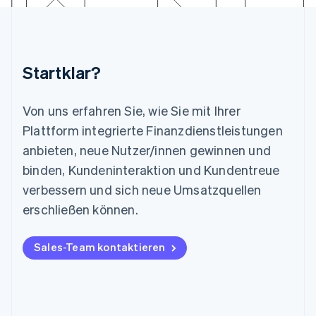
Litauen
English
Luxemburg
Français
Deutsch
English
Malaysia
Startklar?
English
简体中文
Malta
Von uns erfahren Sie, wie Sie mit Ihrer
English
Plattform integrierte Finanzdienstleistungen
Mexiko
Español
English
anbieten, neue Nutzer/innen gewinnen und
Neuseeland
binden, Kundeninteraktion und Kundentreue
English
Niederlande
verbessern und sich neue Umsatzquellen
Nederlands
English
erschließen können.
Norwegen
English
Österreich
Sales-Team kontaktieren
Deutsch
English
Polen
English
Portugal
Português
English