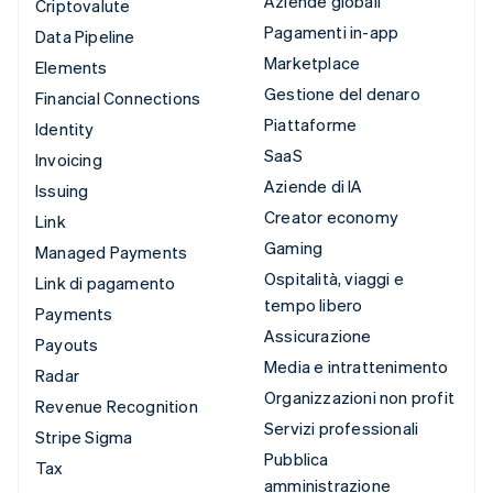
Aziende globali
Criptovalute
Pagamenti in-app
Data Pipeline
Marketplace
Elements
Gestione del denaro
Financial Connections
Piattaforme
Identity
SaaS
Invoicing
Aziende di IA
Issuing
Creator economy
Link
Gaming
Managed Payments
Ospitalità, viaggi e
Link di pagamento
tempo libero
Payments
Assicurazione
Payouts
Media e intrattenimento
Radar
Organizzazioni non profit
Revenue Recognition
Servizi professionali
Stripe Sigma
Pubblica
Tax
amministrazione