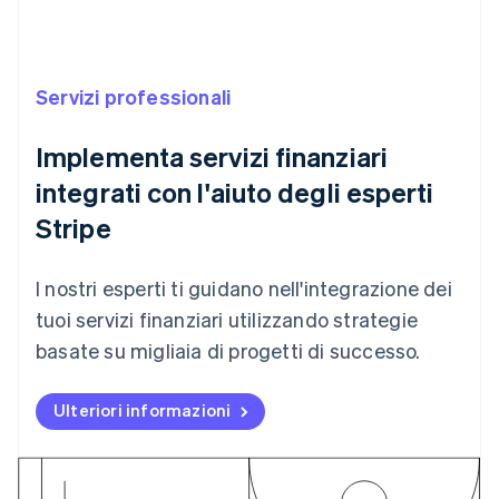
Australia
English
Servizi professionali
Austria
Deutsch
English
Belgio
Implementa servizi finanziari
Nederlands
Français
Deutsch
English
integrati con l'aiuto degli esperti
Brasile
Português
English
Stripe
Bulgaria
English
Canada
I nostri esperti ti guidano nell'integrazione dei
English
Français
tuoi servizi finanziari utilizzando strategie
Cina continentale
简体中文
English
basate su migliaia di progetti di successo.
Cipro
English
Ulteriori informazioni
Croazia
English
Italiano
Danimarca
English