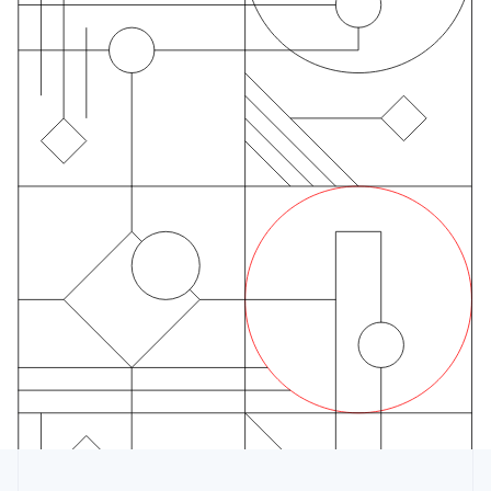
Emirati Arabi Uniti
English
Estonia
English
Finlandia
English
Svenska
Francia
Français
English
Germania
Deutsch
English
Giappone
日本語
English
Gibilterra
English
Grecia
English
India
English
Irlanda
English
Italia
Italiano
English