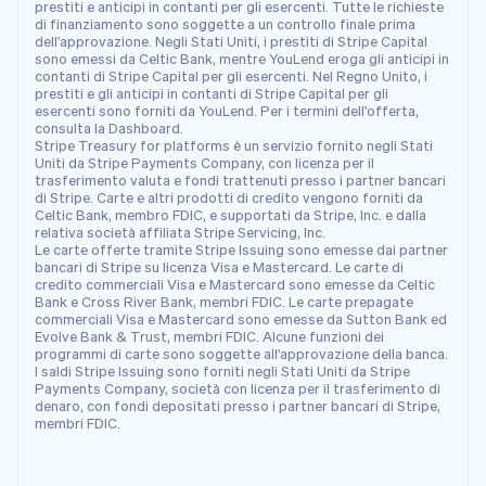
Portogallo
prestiti e anticipi in contanti per gli esercenti. Tutte le richieste
di finanziamento sono soggette a un controllo finale prima
Português
English
dell'approvazione. Negli Stati Uniti, i prestiti di Stripe Capital
RAS di Hong Kong, Cina
sono emessi da Celtic Bank, mentre YouLend eroga gli anticipi in
English
简体中文
contanti di Stripe Capital per gli esercenti. Nel Regno Unito, i
Regno Unito
prestiti e gli anticipi in contanti di Stripe Capital per gli
esercenti sono forniti da YouLend. Per i termini dell'offerta,
English
consulta la Dashboard.
Repubblica Ceca
Stripe Treasury for platforms è un servizio fornito negli Stati
English
Uniti da Stripe Payments Company, con licenza per il
trasferimento valuta e fondi trattenuti presso i partner bancari
Romania
di Stripe. Carte e altri prodotti di credito vengono forniti da
English
Celtic Bank, membro FDIC, e supportati da Stripe, Inc. e dalla
Singapore
relativa società affiliata Stripe Servicing, Inc.
Le carte offerte tramite Stripe Issuing sono emesse dai partner
English
简体中文
bancari di Stripe su licenza Visa e Mastercard. Le carte di
Slovacchia
credito commerciali Visa e Mastercard sono emesse da Celtic
English
Bank e Cross River Bank, membri FDIC. Le carte prepagate
Slovenia
commerciali Visa e Mastercard sono emesse da Sutton Bank ed
Evolve Bank & Trust, membri FDIC. Alcune funzioni dei
English
Italiano
programmi di carte sono soggette all'approvazione della banca.
Spagna
I saldi Stripe Issuing sono forniti negli Stati Uniti da Stripe
Español
English
Payments Company, società con licenza per il trasferimento di
Stati Uniti
denaro, con fondi depositati presso i partner bancari di Stripe,
membri FDIC.
English
Español
简体中文
Svezia
Svenska
English