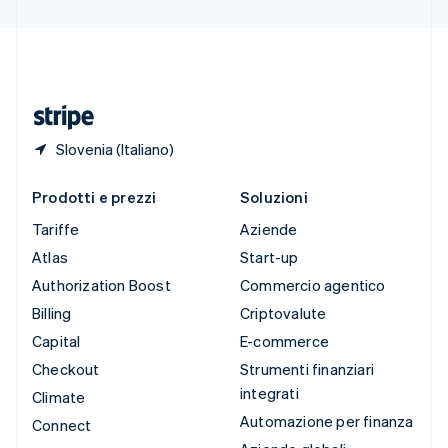
Svizzera
Deutsch
Français
Italiano
English
Thailandia
ไทย
English
Ungheria
English
Slovenia (Italiano)
Prodotti e prezzi
Soluzioni
Tariffe
Aziende
Atlas
Start-up
Authorization Boost
Commercio agentico
Billing
Criptovalute
Capital
E-commerce
Checkout
Strumenti finanziari
integrati
Climate
Automazione per finanza
Connect