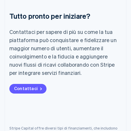
Lettonia
English
Liechtenstein
Tutto pronto per iniziare?
Deutsch
English
Lituania
English
Contattaci per sapere di più su come la tua
Lussemburgo
piattaforma può conquistare e fidelizzare un
Français
Deutsch
English
maggior numero di utenti, aumentare il
Malaysia
English
简体中文
coinvolgimento e la fiducia e aggiungere
Malta
nuovi flussi di ricavi collaborando con Stripe
English
per integrare servizi finanziari.
Messico
Español
English
Norvegia
Contattaci
English
Nuova Zelanda
English
Paesi Bassi
Nederlands
English
Polonia
English
Stripe Capital offre diversi tipi di finanziamenti, che includono