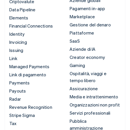
Aziende globali
Criptovalute
Pagamenti in-app
Data Pipeline
Marketplace
Elements
Gestione del denaro
Financial Connections
Piattaforme
Identity
SaaS
Invoicing
Aziende di IA
Issuing
Creator economy
Link
Gaming
Managed Payments
Ospitalità, viaggi e
Link di pagamento
tempo libero
Payments
Assicurazione
Payouts
Media e intrattenimento
Radar
Organizzazioni non profit
Revenue Recognition
Servizi professionali
Stripe Sigma
Pubblica
Tax
amministrazione