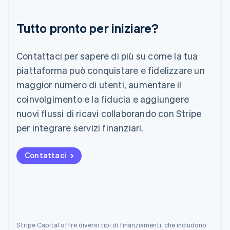
Lettonia
English
Liechtenstein
Tutto pronto per iniziare?
Deutsch
English
Lituania
English
Contattaci per sapere di più su come la tua
Lussemburgo
piattaforma può conquistare e fidelizzare un
Français
Deutsch
English
maggior numero di utenti, aumentare il
Malaysia
English
简体中文
coinvolgimento e la fiducia e aggiungere
Malta
nuovi flussi di ricavi collaborando con Stripe
English
per integrare servizi finanziari.
Messico
Español
English
Norvegia
Contattaci
English
Nuova Zelanda
English
Paesi Bassi
Nederlands
English
Polonia
English
Stripe Capital offre diversi tipi di finanziamenti, che includono