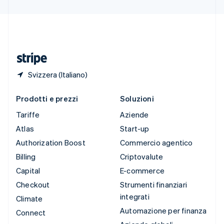
Svizzera
Deutsch
Français
Italiano
English
Thailandia
ไทย
English
Ungheria
English
Svizzera (Italiano)
Prodotti e prezzi
Soluzioni
Tariffe
Aziende
Atlas
Start-up
Authorization Boost
Commercio agentico
Billing
Criptovalute
Capital
E-commerce
Checkout
Strumenti finanziari
integrati
Climate
Automazione per finanza
Connect