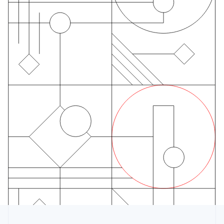
Emirati Arabi Uniti
English
Estonia
English
Finlandia
English
Svenska
Francia
Français
English
Germania
Deutsch
English
Giappone
日本語
English
Gibilterra
English
Grecia
English
India
English
Irlanda
English
Italia
Italiano
English