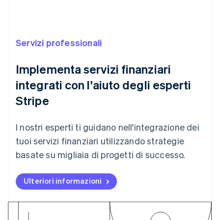
Australia
English
Servizi professionali
Austria
Deutsch
English
Belgio
Implementa servizi finanziari
Nederlands
Français
Deutsch
English
integrati con l'aiuto degli esperti
Brasile
Português
English
Stripe
Bulgaria
English
Canada
I nostri esperti ti guidano nell'integrazione dei
English
Français
tuoi servizi finanziari utilizzando strategie
Cina continentale
简体中文
English
basate su migliaia di progetti di successo.
Cipro
English
Ulteriori informazioni
Croazia
English
Italiano
Danimarca
English