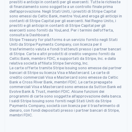
Portogallo
prestiti e anticipi in contanti per gli esercenti. Tutte le richieste
di finanziamento sono soggette a un controllo finale prima
Português
English
dell'approvazione. Negli Stati Uniti, i prestiti di Stripe Capital
RAS di Hong Kong, Cina
sono emessi da Celtic Bank, mentre YouLend eroga gli anticipi in
English
简体中文
contanti di Stripe Capital per gli esercenti. Nel Regno Unito, i
Regno Unito
prestiti e gli anticipi in contanti di Stripe Capital per gli
esercenti sono forniti da YouLend. Per i termini dell'offerta,
English
consulta la Dashboard.
Repubblica Ceca
Stripe Treasury for platforms è un servizio fornito negli Stati
English
Uniti da Stripe Payments Company, con licenza per il
trasferimento valuta e fondi trattenuti presso i partner bancari
Romania
di Stripe. Carte e altri prodotti di credito vengono forniti da
English
Celtic Bank, membro FDIC, e supportati da Stripe, Inc. e dalla
Singapore
relativa società affiliata Stripe Servicing, Inc.
Le carte offerte tramite Stripe Issuing sono emesse dai partner
English
简体中文
bancari di Stripe su licenza Visa e Mastercard. Le carte di
Slovacchia
credito commerciali Visa e Mastercard sono emesse da Celtic
English
Bank e Cross River Bank, membri FDIC. Le carte prepagate
Slovenia
commerciali Visa e Mastercard sono emesse da Sutton Bank ed
Evolve Bank & Trust, membri FDIC. Alcune funzioni dei
English
Italiano
programmi di carte sono soggette all'approvazione della banca.
Spagna
I saldi Stripe Issuing sono forniti negli Stati Uniti da Stripe
Español
English
Payments Company, società con licenza per il trasferimento di
Stati Uniti
denaro, con fondi depositati presso i partner bancari di Stripe,
membri FDIC.
English
Español
简体中文
Svezia
Svenska
English