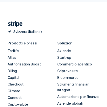
Deutsch
Français
Italiano
English
Thailandia
ไทย
English
Ungheria
English
Svizzera (Italiano)
Prodotti e prezzi
Soluzioni
Tariffe
Aziende
Atlas
Start-up
Authorization Boost
Commercio agentico
Billing
Criptovalute
Capital
E-commerce
Checkout
Strumenti finanziari
integrati
Climate
Automazione per finanza
Connect
Aziende globali
Criptovalute