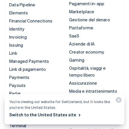
Pagamenti in-app
Data Pipeline
Marketplace
Elements
Gestione del denaro
Financial Connections
Piattaforme
Identity
SaaS
Invoicing
Aziende di IA
Issuing
Creator economy
Link
Gaming
Managed Payments
Ospitalità, viaggi e
Link di pagamento
tempo libero
Payments
Assicurazione
Payouts
Media e intrattenimento
Radar
Organizzazioni non profit
Revenue Recognition
You’re viewing our website for Switzerland, but it looks like
Servizi professionali
you’re in the United States.
Stripe Sigma
Switch to the United States site
Pubblica
Tax
amministrazione
Terminal