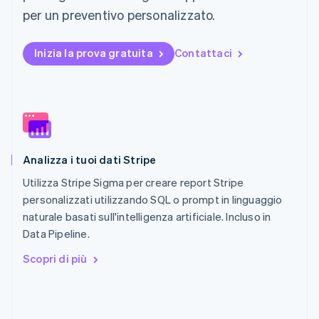
Português
English
per un preventivo personalizzato.
RAS di Hong Kong, Cina
English
简体中文
Regno Unito
Inizia la prova gratuita
Contattaci
English
Repubblica Ceca
English
Romania
English
Singapore
English
简体中文
Analizza i tuoi dati Stripe
Slovacchia
English
Utilizza Stripe Sigma per creare report Stripe
Slovenia
personalizzati utilizzando SQL o prompt in linguaggio
English
Italiano
naturale basati sull'intelligenza artificiale. Incluso in
Spagna
Data Pipeline.
Español
English
Stati Uniti
Scopri di più
English
Español
简体中文
Svezia
Svenska
English
Svizzera