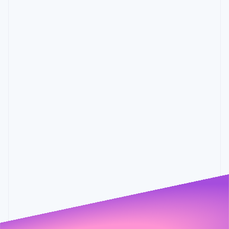
Scopri cosa ti aspetta
Radar
Ecosistema
Prevenzione delle frodi
Partner
Atlas
Stripe App Marketplace
Costituzione di start-up
Climate
Rimozione del carbonio
diminuito
tassi di frode
0.7%
Identity
0.005
0.65%
0.004
0.6%
0.003
0.55%
Verifica online dell'identità
0.002
0.5%
0.001
Stripe Sessions 2026
Scopri come Stripe sta costruendo l'infrastruttura economi
Guarda ora