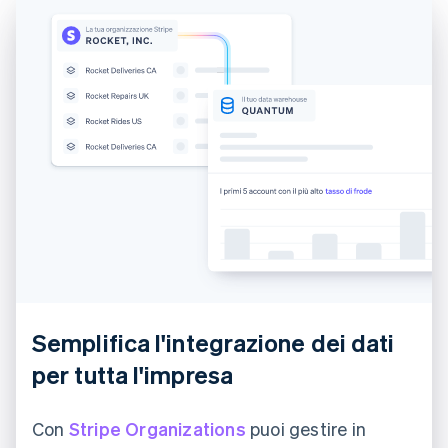
English
Estonia
English
Finlandia
English
Svenska
Francia
Français
English
Germania
Deutsch
English
Giappone
日本語
English
Gibilterra
English
Grecia
English
India
English
Semplifica l'integrazione dei dati
Irlanda
per tutta l'impresa
English
Italia
Italiano
English
Con
Stripe Organizations
puoi gestire in
Lettonia