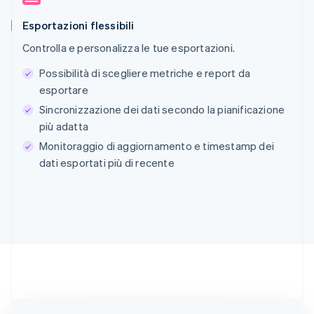
Australia
Esportazioni flessibili
English
Controlla e personalizza le tue esportazioni.
Austria
Deutsch
English
Possibilità di scegliere metriche e report da
Belgio
esportare
Nederlands
Français
Deutsch
English
Brasile
Sincronizzazione dei dati secondo la pianificazione
Português
English
più adatta
Bulgaria
Monitoraggio di aggiornamento e timestamp dei
English
dati esportati più di recente
Canada
English
Français
Cina continentale
简体中文
English
Cipro
English
Croazia
English
Italiano
Danimarca
English
Emirati Arabi Uniti