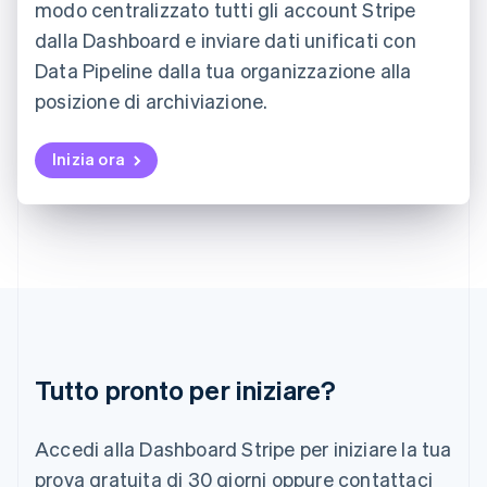
English
modo centralizzato tutti gli account Stripe
Liechtenstein
dalla Dashboard e inviare dati unificati con
Deutsch
English
Data Pipeline dalla tua organizzazione alla
Lituania
English
posizione di archiviazione.
Lussemburgo
Français
Deutsch
English
Inizia ora
Malaysia
English
简体中文
Malta
English
Messico
Español
English
Norvegia
English
Nuova Zelanda
English
Paesi Bassi
Tutto pronto per iniziare?
Nederlands
English
Polonia
Accedi alla Dashboard Stripe per iniziare la tua
English
Portogallo
prova gratuita di 30 giorni oppure contattaci