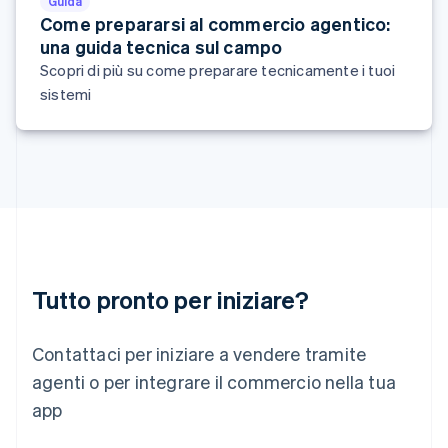
Guida
Français
Deutsch
English
Come prepararsi al commercio agentico:
Malaysia
una guida tecnica sul campo
English
简体中文
Scopri di più su come preparare tecnicamente i tuoi
Malta
sistemi
English
Messico
Español
English
Norvegia
English
Nuova Zelanda
English
Paesi Bassi
Nederlands
English
Polonia
Tutto pronto per iniziare?
English
Portogallo
Português
English
Contattaci per iniziare a vendere tramite
RAS di Hong Kong, Cina
English
简体中文
agenti o per integrare il commercio nella tua
Regno Unito
app
English
Repubblica Ceca