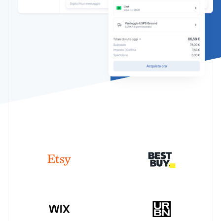
Scopri cosa ti aspetta
Radar
Ecosistema
Prevenzione delle frodi
Partner
Atlas
Stripe App Marketplace
Costituzione di start-up
Climate
Rimozione del carbonio
Identity
Verifica online dell'identità
Stripe Sessions 2026
Scopri come Stripe sta costruendo l'infrastruttura economi
Guarda ora