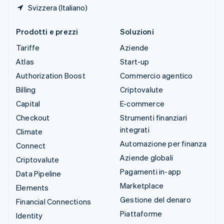
Svizzera (Italiano)
Prodotti e prezzi
Soluzioni
Tariffe
Aziende
Atlas
Start-up
Authorization Boost
Commercio agentico
Billing
Criptovalute
Capital
E-commerce
Checkout
Strumenti finanziari
integrati
Climate
Automazione per finanza
Connect
Aziende globali
Criptovalute
Pagamenti in-app
Data Pipeline
Marketplace
Elements
Gestione del denaro
Financial Connections
Piattaforme
Identity