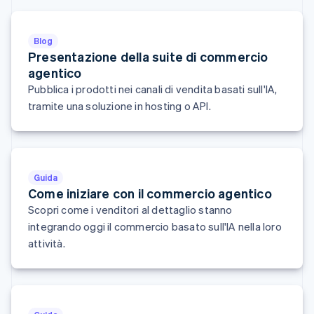
Français
English
Germania
Deutsch
English
Blog
Giappone
Presentazione della suite di commercio
日本語
English
agentico
Gibilterra
Pubblica i prodotti nei canali di vendita basati sull'IA,
English
tramite una soluzione in hosting o API.
Grecia
English
India
English
Irlanda
Guida
English
Come iniziare con il commercio agentico
Italia
Italiano
English
Scopri come i venditori al dettaglio stanno
Lettonia
integrando oggi il commercio basato sull'IA nella loro
English
attività.
Liechtenstein
Deutsch
English
Lituania
English
Lussemburgo