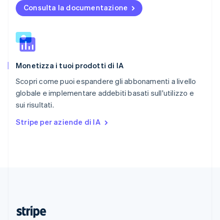
English
Consulta la documentazione
Romania
English
Singapore
English
简体中文
Slovacchia
Monetizza i tuoi prodotti di IA
English
Slovenia
Scopri come puoi espandere gli abbonamenti a livello
English
Italiano
globale e implementare addebiti basati sull'utilizzo e
Spagna
sui risultati.
Español
English
Stati Uniti
Stripe per aziende di IA
English
Español
简体中文
Svezia
Svenska
English
Svizzera
Deutsch
Français
Italiano
English
Thailandia
ไทย
English
Ungheria
English