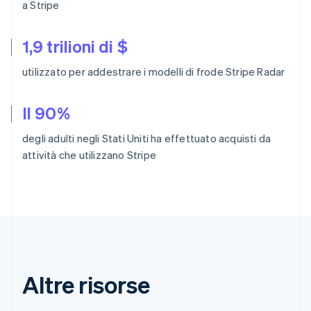
a Stripe
Nederlands
Français
Deutsch
English
Brasile
Português
English
1,9 trilioni di $
Bulgaria
English
utilizzato per addestrare i modelli di frode Stripe Radar
Canada
English
Français
Cina continentale
Il 90%
简体中文
English
Cipro
degli adulti negli Stati Uniti ha effettuato acquisti da
English
attività che utilizzano Stripe
Croazia
English
Italiano
Danimarca
English
Emirati Arabi Uniti
English
Estonia
English
Altre risorse
Finlandia
English
Svenska
Francia