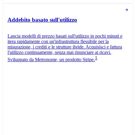
Token utilizzati negli ultimi 30 giorni
Addebito basato sull'utilizzo
Lancia modelli di prezzo basati sull'utilizzo in pochi minuti e
itera rapidamente con un'infrastruttura flessibile per la
misurazione, i crediti e le strutture ibride. Acquisisci e fattura
l'utilizzo continuamente, senza mai rinunciare ai ricavi.
1
Sviluppato da Metronome, un prodotto Stripe.
Piano Pro
Addebito mensile
Token
0,01 CHF
per
1000
unità
Contatore utilizzo