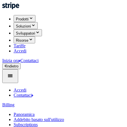
Prodotti
Soluzioni
Sviluppatori
Risorse
Tariffe
Accedi
Inizia ora
Contattaci
Indietro
Accedi
Contattaci
Billing
Panoramica
Addebito basato sull'utilizzo
Subscriptions