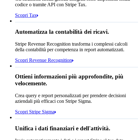
Totale dovuto oggi
220,02 CHF
codice o tramite API con Stripe Tax.
Scopri Tax
Autenticazione 3D Secure richiesta
Ricavi riconosciuti
Corrispondenza con regola di consenso
Automatizza la contabilità dei ricavi.
4.671.533,72 CHF
Corrispondenza con regola di blocco
Stripe Revenue Recognition trasforma i complessi calcoli
Aperto
Chiuso
Corrispondenza con regola di revisione
della contabilità per competenza in report automatizzati.
Scopri Revenue Recognition
Ottieni informazioni più approfondite, più
velocemente.
Quanti clienti abbiamo in
Francia?
select
id,
Crea query e report personalizzati per prendere decisioni
email,
aziendali più efficaci con Stripe Sigma.
3 righe nascoste
Gen
Ott
shipping_address_country
Scopri Stripe Sigma
from
customers
where
shipping_address_country =
'FR'
Seleziona la destinazione di archiviazione dei
Unifica i dati finanziari e dell'attività.
dati