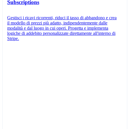
Subscriptions
Gestisci i ricavi ricorrenti, riduci il tasso di abbandono e crea
il modello di prezzi più adatto, indipendentemente dalle
modalità e dal luogo in cui operi. Progetta e implementa
logiche di addebito personalizzate direttamente all'interno di
Stripe.
Abbonamento creato
Hai creato un nuovo abbonamento per
Giovanna Verdi.
Nuovo abbonamento
Crea abbonamento
Cliente
Giovanna Verdi
giovanna.verdi@email.com
Articoli
Piano Queried Professional
16,00 CHF per unità al mese
Tassato come Software as a Service (SaaS)
Opzioni abbonamento
Addebiti e riscossione dei pagamenti