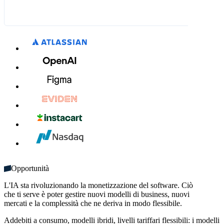
12,00 CHF
1,84 CHF
Enterprise
Larghezza di banda
Tempo di calcolo
Contattaci
1234 1234 1234 1234
Ideale per team di grandi dimensioni
200 GB × 0,040 CHF/GB
25 ore × 0,32 CHF/ora
Funzionalità incluse:
7,00 CHF
8,00 CHF
MM/AA
CVC
Utenze illimitate
Inizia ora
Più domini
Crediti mensili illimitati
Opportunità
L'IA sta rivoluzionando la monetizzazione del software. Ciò
che ti serve è poter gestire nuovi modelli di business, nuovi
mercati e la complessità che ne deriva in modo flessibile.
Addebiti a consumo, modelli ibridi, livelli tariffari flessibili: i modelli