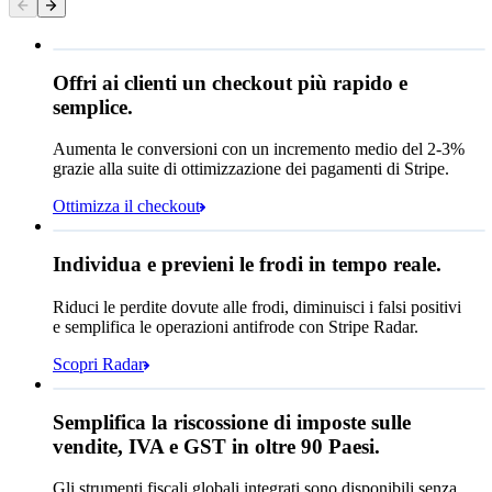
Offri ai clienti un checkout più rapido e
Informazioni di contatto
semplice.
Email
Aumenta le conversioni con un incremento medio del 2-3%
Metodo di pagamento
grazie alla suite di ottimizzazione dei pagamenti di Stripe.
Carta
Ottimizza il checkout
Cash App Pay
Prestazioni regole
Individua e previeni le frodi in tempo reale.
Affirm
Queried
Riduci le perdite dovute alle frodi, diminuisci i falsi positivi
Codice postale
98104
Criptovaluta
e semplifica le operazioni antifrode con Stripe Radar.
Aliquota dell'imposta
10,55%
comunale
Scopri Radar
Paga Queried
220,02 CHF
Semplifica la riscossione di imposte sulle
Abbonamento
199,00 CHF
vendite, IVA e GST in oltre 90 Paesi.
Imposta sulle vendite (
10,55%
)
21,02 CHF
Gli strumenti fiscali globali integrati sono disponibili senza