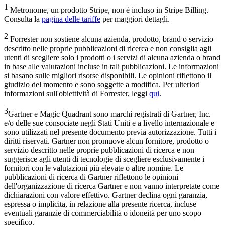
1
Metronome, un prodotto Stripe, non è incluso in Stripe Billing.
Consulta la
pagina delle tariffe
per maggiori dettagli.
2
Forrester non sostiene alcuna azienda, prodotto, brand o servizio
descritto nelle proprie pubblicazioni di ricerca e non consiglia agli
utenti di scegliere solo i prodotti o i servizi di alcuna azienda o brand
in base alle valutazioni incluse in tali pubblicazioni. Le informazioni
si basano sulle migliori risorse disponibili. Le opinioni riflettono il
giudizio del momento e sono soggette a modifica. Per ulteriori
informazioni sull'obiettività di Forrester, leggi
qui
.
3
Gartner e Magic Quadrant sono marchi registrati di Gartner, Inc.
e/o delle sue consociate negli Stati Uniti e a livello internazionale e
sono utilizzati nel presente documento previa autorizzazione. Tutti i
diritti riservati. Gartner non promuove alcun fornitore, prodotto o
servizio descritto nelle proprie pubblicazioni di ricerca e non
suggerisce agli utenti di tecnologie di scegliere esclusivamente i
fornitori con le valutazioni più elevate o altre nomine. Le
pubblicazioni di ricerca di Gartner riflettono le opinioni
dell'organizzazione di ricerca Gartner e non vanno interpretate come
dichiarazioni con valore effettivo. Gartner declina ogni garanzia,
espressa o implicita, in relazione alla presente ricerca, incluse
eventuali garanzie di commerciabilità o idoneità per uno scopo
specifico.