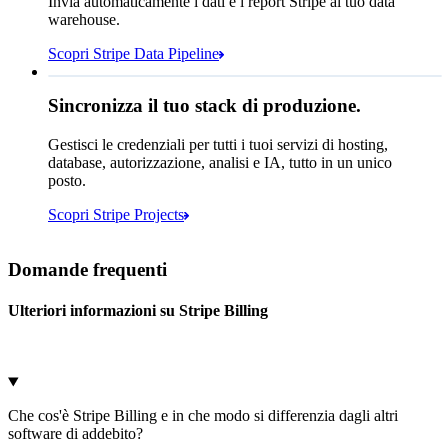
Invia automaticamente i dati e i report Stripe al tuo data
warehouse.
Snowflake
Amazon Redshift
Scopri Stripe Data Pipeline
Ne vedo 783 in Sigma:
https://dashboard.stripe.com/quer...
Sincronizza il tuo stack di produzione.
Databricks
Amazon S3
Gestisci le credenziali per tutti i tuoi servizi di hosting,
database, autorizzazione, analisi e IA, tutto in un unico
Microsoft Azure
Google Cloud Storage
posto.
Annulla
Continua
Scopri Stripe Projects
Domande frequenti
Ulteriori informazioni su Stripe Billing
Che cos'è Stripe Billing e in che modo si differenzia dagli altri
software di addebito?