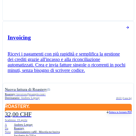
Invoicing
Ricevi i pagamenti con più rapidità e semplifica la gestione
dei crediti grazie all'incasso e alla riconciliazione
automatizzati. Crea e invia fatture singole o ricorrenti in pochi
minuti, senza bisogno di scrivere codice.
Nuova fattura di Roastery
Roastery
<
invoices@example.com
>
Destinatario:
Andrew Leguay
10:22 (3 ore fa)
Fattura in formato PDF
32,00 CHF
Scadenza: 19 aprile
A
Andrew Leguay
Da
Roastery
Nota
Abbonamento caffè - Miscela esclusiva
Sacchetto da 250 g