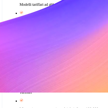
Modelli tariffari ad abbonamento
Personalizzazioni di Billing
Anteprima
Calcolo e riscossione automatici delle imposte*
Powered by Metronome
Modelli di prezzo basati sull'utilizzo*
Tariffari*