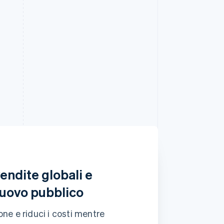
Managed Payments
son
utilizzando
Visa •••• 3077
endite globali e
nuovo pubblico
ne e riduci i costi mentre
le dei
Riscossione e versamento