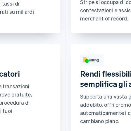
Stripe si occupa di co
tassi di
pagamenti
Protezione contro fro
contestazioni e assis
ati su miliardi
rischi
Base
merchant of record.
Assistenza clienti
Accesso digitale
al
9 CHF
mese
Abbonati
Include:
Accesso illimitat
abstractionmag.
Billing
CORRISPONDENZE
MODIFICHE
REGOLE
Contenuti esclusi
679
0
per abbonati
ocatori
Rendi flessibi
1,015
0
416
2
semplifica gli
 transazioni
1,449
1
rove gratuite,
Supporta una vasta 
procedura di
addebito, offri prom
i tuoi
automaticamente i co
cambiano piano.