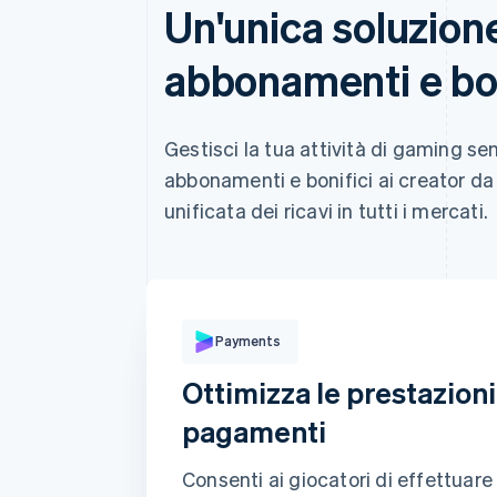
Un'unica soluzion
abbonamenti e bon
Carta
Klarna
Gestisci la tua attività di gaming s
Dati della carta
abbonamenti e bonifici ai creator da
1234 1234 1234 1234
unificata dei ricavi in tutti i mercati.
Data di scadenza
L'indirizzo di fatturazione è ugua
Salva i miei dati per pagame
Payments
Paga più velocemente su [eserce
siti.
Ottimizza le prestazioni
pagamenti
Consenti ai giocatori di effettuare 