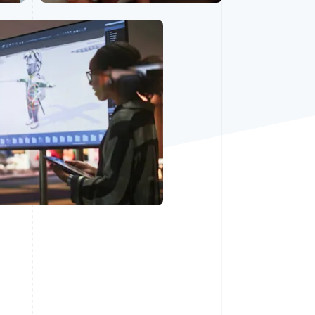
Stripe Sessions 2026
Scopri come Stripe sta
costruendo
l'infrastruttura
economica per l'IA.
Guarda ora