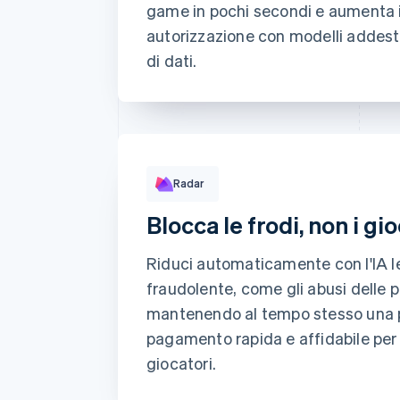
Prestazioni regole
game in pochi secondi e aumenta i 
autorizzazione con modelli addestr
di dati.
Radar
Autenticazione 3D Secure richiesta
Blocca le frodi, non i gi
Corrispondenza con regola di consenso
Corrispondenza con regola di blocco
Riduci automaticamente con l'IA le
Corrispondenza con regola di revisione
fraudolente, come gli abusi delle p
mantenendo al tempo stesso una 
pagamento rapida e affidabile per 
giocatori.