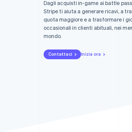
Dagli acquisti in-game ai battle pass 
Link
Stripe ti aiuta a generare ricavi, a t
Pagamento accelerato
Financial Connections
quota maggiore e a trasformare i gi
Conti finanziari collegati
occasionali in clienti abituali, nei mer
mondo.
Contattaci
Inizia ora