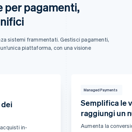
e per pagamenti,
ifici
Revolut
Pay
enza sistemi frammentati. Gestisci pagamenti,
 un'unica piattaforma, con una visione
Codice di sicurezza
le all'indirizzo di spedizione
132,00 €
USD
nti sicuri con un clic
Managed Payments
nte] e su migliaia di altri
Addebitato a
Stacy Wil
Semplifica le v
 dei
raggiungi un 
Managed Payments
Aumenta la conversio
acquisti in-
Ottimizzazione globa