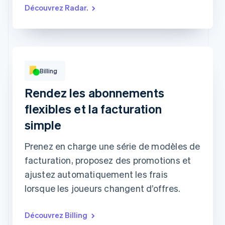
Découvrez Radar.
De base
Premium
Populaire!
Accès à la version
Accès à la version papier
numérique
par
9 $CA
par
19 $CA
mois
mois
M'abonner
M'abonner
Inclut ::
Inclut ::
Accès illimité à
Billing
abstractionmag.com
Numéros mensuels
papier
Contenu exclusif
réservé aux abonnés
Rendez les abonnements
Accès anticipé aux
événements du
magazine
flexibles et la facturation
Contenu exclusif
réservé aux abonnés
simple
Prenez en charge une série de modèles de
facturation, proposez des promotions et
ajustez automatiquement les frais
lorsque les joueurs changent d’offres.
Découvrez Billing