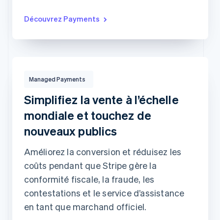
Découvrez Payments
Managed Payments
132,00 $
USD
Managed Payments
Débité à
Stacy Wilson
utilisant
Visa •••• 3077
Simplifiez la vente à l’échelle
mondiale et touchez de
Managed Payments
nouveaux publics
Optimisation des paiements
Recouvrement et versement
internationaux
des taxes
Protection contre la fraude et
Améliorez la conversion et réduisez les
Gestion des contestations
les risques
Service à la clientèle
Plus…
coûts pendant que Stripe gère la
conformité fiscale, la fraude, les
contestations et le service d’assistance
en tant que marchand officiel.