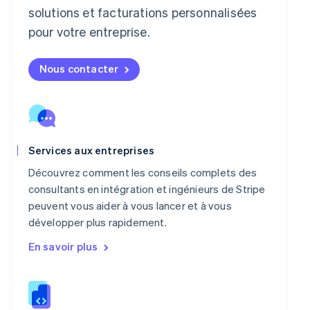
solutions et facturations personnalisées
English
Hongrie
pour votre entreprise.
English
Inde
English
Nous contacter
Irlande
English
Italie
Italiano
English
Japon
日本語
English
Services aux entreprises
Lettonie
Découvrez comment les conseils complets des
English
consultants en intégration et ingénieurs de Stripe
Liechtenstein
peuvent vous aider à vous lancer et à vous
Deutsch
English
développer plus rapidement.
Lituanie
English
En savoir plus
Luxembourg
Français
Deutsch
English
Malaisie
English
简体中文
Malte