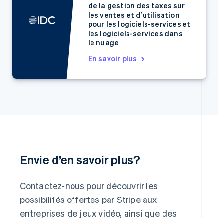
de la gestion des taxes sur
简体中文
English
les ventes et d’utilisation
Chypre
pour les logiciels-services et
English
les logiciels-services dans
Croatie
le nuage
English
Italiano
Danemark
En savoir plus
English
Émirats arabes unis
English
Espagne
Español
English
Estonie
English
États-Unis
English
Español
简体中文
Envie d’en savoir plus?
Finlande
English
Svenska
France
Contactez-nous pour découvrir les
Français
English
Gibraltar
possibilités offertes par Stripe aux
English
entreprises de jeux vidéo, ainsi que des
Grèce