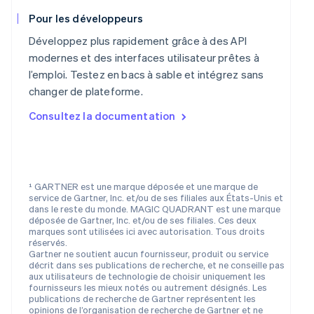
English
Pour les développeurs
Mexique
Español
English
Développez plus rapidement grâce à des API
Norvège
modernes et des interfaces utilisateur prêtes à
English
l’emploi. Testez en bacs à sable et intégrez sans
Nouvelle-Zélande
changer de plateforme.
English
Pays-Bas
Consultez la documentation
Nederlands
English
Pologne
English
Portugal
Português
English
¹ GARTNER est une marque déposée et une marque de
RAS de Hong Kong, Chine
service de Gartner, Inc. et/ou de ses filiales aux États-Unis et
dans le reste du monde. MAGIC QUADRANT est une marque
English
简体中文
déposée de Gartner, Inc. et/ou de ses filiales. Ces deux
République tchèque
marques sont utilisées ici avec autorisation. Tous droits
English
réservés.
Roumanie
Gartner ne soutient aucun fournisseur, produit ou service
décrit dans ses publications de recherche, et ne conseille pas
English
aux utilisateurs de technologie de choisir uniquement les
Royaume-Uni
fournisseurs les mieux notés ou autrement désignés. Les
English
publications de recherche de Gartner représentent les
Singapour
opinions de l’organisation de recherche de Gartner et ne