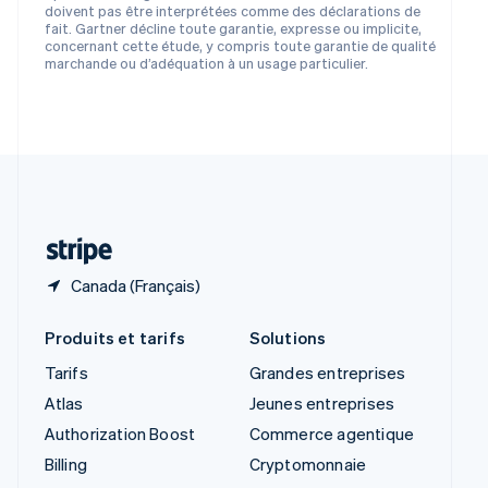
doivent pas être interprétées comme des déclarations de
English
简体中文
fait. Gartner décline toute garantie, expresse ou implicite,
Slovaquie
concernant cette étude, y compris toute garantie de qualité
English
marchande ou d’adéquation à un usage particulier.
Slovénie
English
Italiano
Suède
Svenska
English
Suisse
Deutsch
Français
Italiano
English
Thaïlande
ไทย
English
Canada (Français)
Produits et tarifs
Solutions
Tarifs
Grandes entreprises
Atlas
Jeunes entreprises
Authorization Boost
Commerce agentique
Billing
Cryptomonnaie