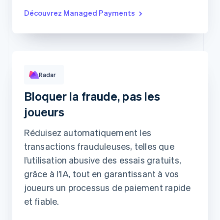
Performances des règles
Découvrez Managed Payments
Radar
CORRESPONDANCES
MODIFICATIONS
À UNE RÈGLE
Soumis à l'authentification 3D Secure
679
0
Bloquer la fraude, pas les
Correspond à une règle d'autorisation
1,015
0
Correspond à une règle de blocage
416
2
Correspond à une règle de vérification
1,449
1
joueurs
Réduisez automatiquement les
transactions frauduleuses, telles que
l’utilisation abusive des essais gratuits,
grâce à l’IA, tout en garantissant à vos
joueurs un processus de paiement rapide
et fiable.