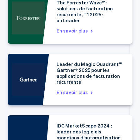
The Forrester Wave™ :
solutions de facturation
récurrente, T1 2025 :
un Leader
En savoir plus
Allemagne
Deutsch
English
Australie
Leader du Magic Quadrant™
Gartner® 2025 pour les
English
Autriche
applications de facturation
récurrente
Deutsch
English
Belgique
En savoir plus
Nederlands
Français
Deutsch
English
Brésil
Português
English
Bulgarie
English
IDC MarketScape 2024 :
Canada
leader des logiciels
English
Français
mondiaux d’automatisation
Chine continentale