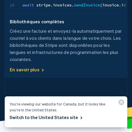
15
await
 stripe
.
invoices
.
sendInvoice
(
invoice
.
id
)
;
Bibliothèques complètes
Créez une facture et envoyez-la automatiquement par
courriel à vos clients dans la langue de votre choix. Les
bibliothèques de Stripe sont disponibles pour les
langues et infrastructures de programmation les plus
courantes.
En savoir plus
You’re viewing our website for Canada, but it looks like
you’re in the United States.
Switch to the United States site