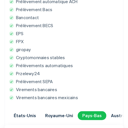
Prélèvement automatique ACH
Prélèvement Bacs
Bancontact
Prélèvement BECS
EPS
FPX
giropay
Cryptomonnaies stables
Prélèvements automatiques
Przelewy24
Prélèvement SEPA
Virements bancaires
Virements bancaires mexicains
Royaume-Uni
Royaume-Uni
Pays-Bas
Pays-Bas
Australie
Australie
Allemagne
Allemagne