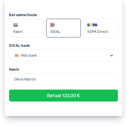
Select a payment method
AU BECS Debit
Card
Bank account
123-456
Account number
000123456
Confirm payment of 123,00 $ AU