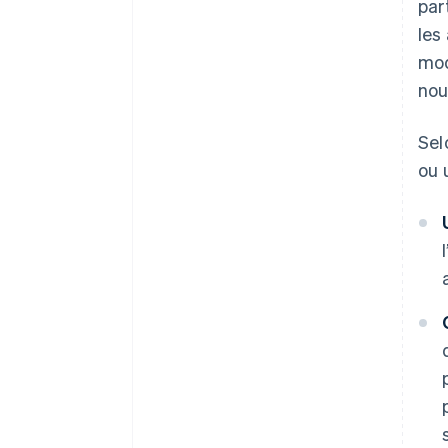
par
les
mod
nou
Sel
ou u