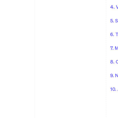
4. 
5. 
6. 
7. 
8. 
9. 
10.