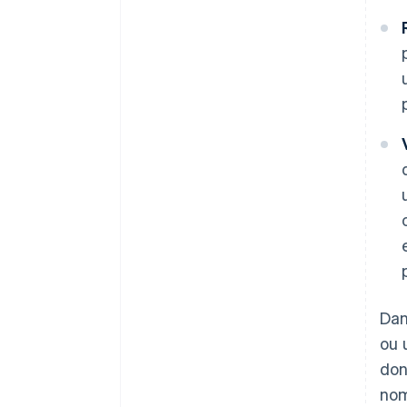
Dan
ou 
don
nom