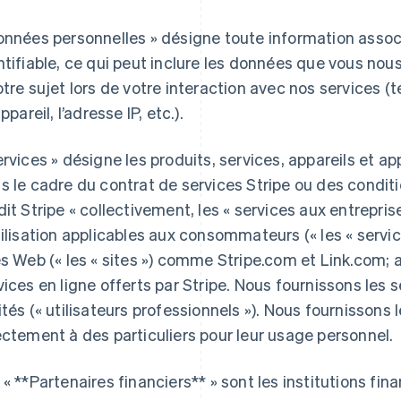
onnées personnelles » désigne toute information associé
ntifiable, ce qui peut inclure les données que vous nou
otre sujet lors de votre interaction avec nos services (t
appareil, l’adresse IP, etc.).
ervices » désigne les produits, services, appareils et a
s le cadre du contrat de services Stripe ou des conditio
dit Stripe « collectivement, les « services aux entrepri
tilisation applicables aux consommateurs (« les « service
es Web (« les « sites ») comme Stripe.com et Link.com; a
vices en ligne offerts par Stripe. Nous fournissons les 
ités (« utilisateurs professionnels »). Nous fournissons 
ectement à des particuliers pour leur usage personnel.
 « **Partenaires financiers** » sont les institutions fin