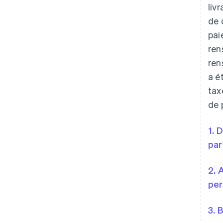
liv
de 
pai
ren
ren
a é
tax
de 
1. 
par
2. 
per
3. 