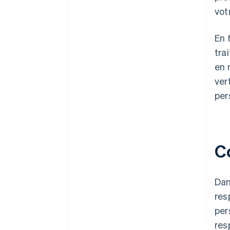
vot
En 
tra
en 
ver
per
C
Dan
res
per
res