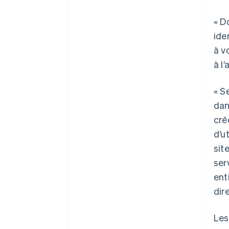
« D
ide
à v
à l’
« S
dan
cré
d’u
sit
ser
ent
dir
Les