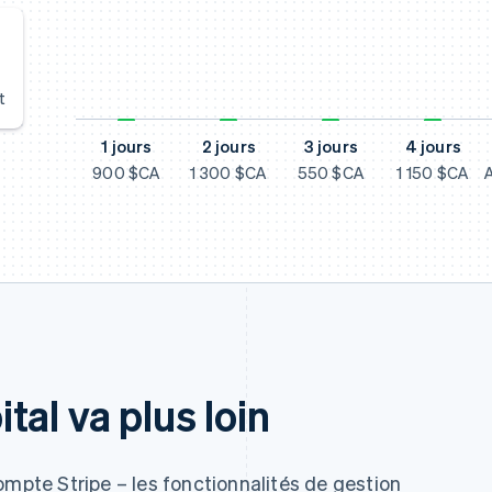
t
1 jours
2 jours
3 jours
4 jours
900 $CA
1 300 $CA
550 $CA
1 150 $CA
al va plus loin
ompte Stripe – les fonctionnalités de gestion