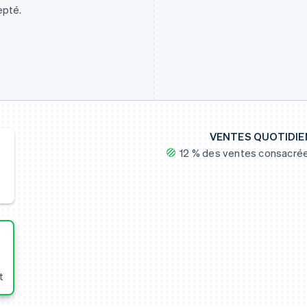
epté.
VENTES QUOTIDI
12 % des ventes consacré
t