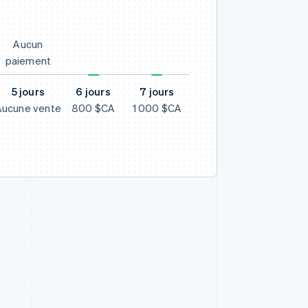
Aucun
paiement
5 jours
6 jours
7 jours
Aucune vente
800 $CA
1 000 $CA