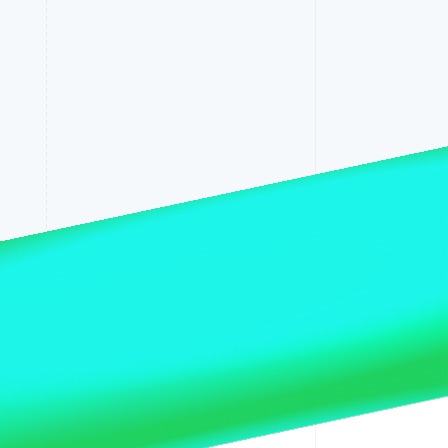
Stripe Sessions 2026
Découvrez comment
Stripe construit
l’infrastructure
économique pour l’IA.
Regarder