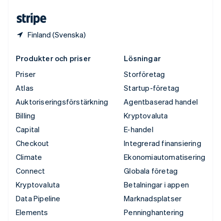
Österrike
Deutsch
English
Finland (Svenska)
Produkter och priser
Lösningar
Priser
Storföretag
Atlas
Startup-företag
Auktoriseringsförstärkning
Agentbaserad handel
Billing
Kryptovaluta
Capital
E-handel
Checkout
Integrerad finansiering
Climate
Ekonomiautomatisering
Connect
Globala företag
Kryptovaluta
Betalningar i appen
Data Pipeline
Marknadsplatser
Elements
Penninghantering