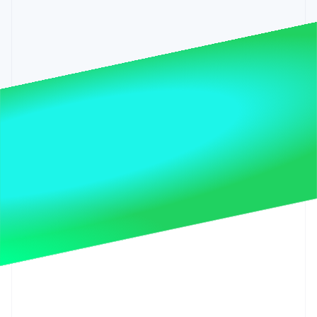
Identitetsverifiering online
Partner
Stripe App Marketplace
Stripe Sessions 2026
Se hur Stripe bygger den ekonomiska inf
Titta nu