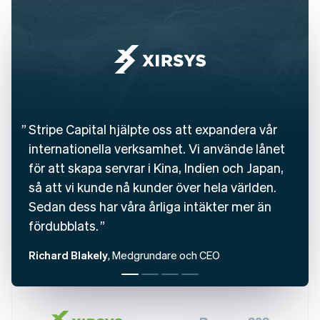
Belgien
Nederlands
Français
Deutsch
English
Brasilien
Português
English
Bulgarien
English
Cypern
English
Danmark
Stripe Capital hjälpte oss att expandera vår
English
internationella verksamhet. Vi använde lånet
Estland
English
för att skapa servrar i Kina, Indien och Japan,
Fastlandskina
så att vi kunde nå kunder över hela världen.
简体中文
English
Sedan dess har våra årliga intäkter mer än
Finland
English
Svenska
fördubblats.
Frankrike
Français
English
Richard Blakely
, Medgrundare och CEO
Förenade Arabemiraten
English
Gibraltar
English