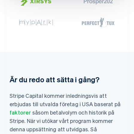
Grekland
English
Hongkong SAR, Kina
English
简体中文
Indien
English
Irland
English
Italien
Italiano
English
Japan
日本語
English
Kanada
Är du redo att sätta i gång?
English
Français
Kroatien
English
Italiano
Stripe Capital kommer inledningsvis att
Lettland
erbjudas till utvalda företag i USA baserat på
English
Liechtenstein
faktorer
såsom betalvolym och historik på
Deutsch
English
Stripe. När vi utökar vårt program kommer
Litauen
denna uppsättning att utvidgas. Så
English