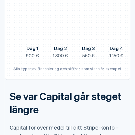
I
Dag 1
Dag 2
Dag 3
Dag 4
900 €
1 300 €
550 €
1 150 €
In
Alla typer av finansiering och siffror som visas är exempel.
Se var Capital går steget
längre
Capital för över medel till ditt Stripe-konto –