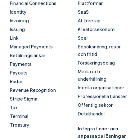
Financial Connections
Plattformar
Identity
SaaS
Invoicing
AI-företag
Issuing
Kreatörsekonomi
Link
Spel
Managed Payments
Besöksnäring, resor
och fritid
Betalningslänkar
Försäkringsbolag
Payments
Media och
Payouts
underhållning
Radar
Ideella organisationer
Revenue Recognition
Professionella tjänster
Stripe Sigma
Offentlig sektor
Tax
Detaljhandel
Terminal
Treasury
Integrationer och
anpassade lösningar