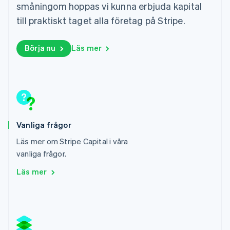
Luxemburg
småningom hoppas vi kunna erbjuda kapital
Français
Deutsch
English
till praktiskt taget alla företag på Stripe.
Malaysia
English
简体中文
Malta
Börja nu
Läs mer
English
Mexiko
Español
English
Nederländerna
Nederlands
English
Norge
English
Vanliga frågor
Nya Zeeland
English
Läs mer om Stripe Capital i våra
Polen
vanliga frågor.
English
Portugal
Läs mer
Português
English
Rumänien
English
Schweiz
Deutsch
Français
Italiano
English