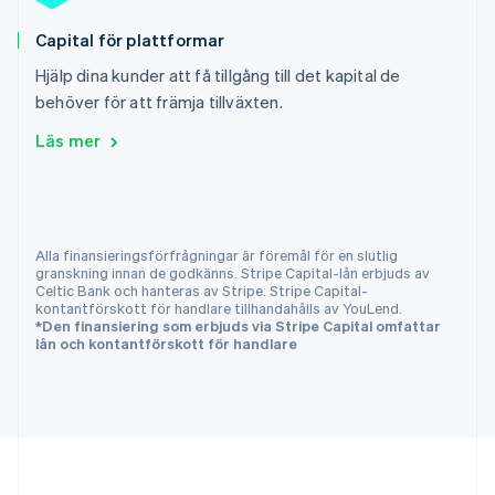
Singapore
English
简体中文
Capital för plattformar
Slovakien
English
Hjälp dina kunder att få tillgång till det kapital de
Slovenien
behöver för att främja tillväxten.
English
Italiano
Läs mer
Spanien
Español
English
Storbritannien
English
Sverige
Alla finansieringsförfrågningar är föremål för en slutlig
Svenska
English
granskning innan de godkänns. Stripe Capital-lån erbjuds av
Thailand
Celtic Bank och hanteras av Stripe. Stripe Capital-
ไทย
English
kontantförskott för handlare tillhandahålls av YouLend.
Tjeckien
*Den finansiering som erbjuds via Stripe Capital omfattar
lån och kontantförskott för handlare
English
Tyskland
Deutsch
English
Ungern
English
USA
English
Español
简体中文