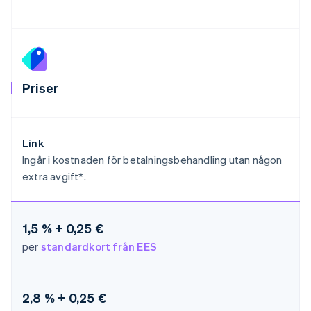
简体中文
English
Finland
English
Svenska
Frankrike
Français
English
Förenade Arabemiraten
Priser
English
Gibraltar
English
Grekland
Link
English
Ingår i kostnaden för betalningsbehandling utan någon
Hongkong SAR, Kina
extra avgift*.
English
简体中文
Indien
English
Irland
1,5 % + 0,25 €
English
per
standardkort från EES
Italien
Italiano
English
Japan
日本語
English
2,8 % + 0,25 €
Kanada