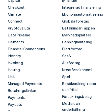
Capital
E-handel
Checkout
Integrerad finansiering
Climate
Ekonomiautomatisering
Connect
Globala företag
Kryptovaluta
Betalningar i appen
Data Pipeline
Marknadsplatser
Elements
Penninghantering
Financial Connections
Plattformar
Identity
SaaS
Invoicing
AI-företag
Issuing
Kreatörsekonomi
Link
Spel
Managed Payments
Besöksnäring, resor
och fritid
Betalningslänkar
Försäkringsbolag
Payments
Media och
Payouts
underhållning