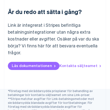
English
Polen
Är du redo att sätta i gång?
English
Portugal
Português
English
Link är integrerat i Stripes befintliga
Rumänien
betalningsintegrationer utan några extra
English
Schweiz
kostnader eller avgifter. Osäker på var du ska
Deutsch
Français
Italiano
English
börja? Vi finns här för att besvara eventuella
Singapore
English
简体中文
frågor.
Slovakien
English
Läs dokumentationen
Kontakta säljteamet
Slovenien
English
Italiano
Spanien
Español
English
Storbritannien
*Företag med skräddarsydda prisplaner för behandling av
English
betalningar bör kontakta säljteamet om sina Link-priser.
Sverige
**Stripe matchar avgifter för Link-betalningsmetoder mot
skräddarsydda blandade avgifter för kortbetalningar. För
Svenska
English
företag med skräddarsydda blandade avgifter för
Thailand