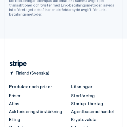
kortbetalningar tillämpas automatiskt samma avgift på
ไทย
English
transaktioner och tvister med Link-betalningsmetoder, såvida
Tjeckien
inte företaget också har en skräddarsydd avgift för Link-
betalningsmetoder.
English
Tyskland
Deutsch
English
Ungern
English
USA
English
Español
简体中文
Österrike
Deutsch
English
Finland (Svenska)
Produkter och priser
Lösningar
Priser
Storföretag
Atlas
Startup-företag
Auktoriseringsförstärkning
Agentbaserad handel
Billing
Kryptovaluta