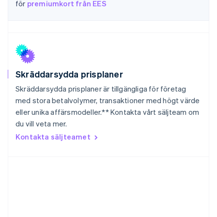
för
premiumkort från EES
English
Français
Kroatien
English
Italiano
Lettland
English
Liechtenstein
Deutsch
English
Litauen
Skräddarsydda prisplaner
English
Skräddarsydda prisplaner är tillgängliga för företag
Luxemburg
med stora betalvolymer, transaktioner med högt värde
Français
Deutsch
English
eller unika affärsmodeller.** Kontakta vårt säljteam om
Malaysia
du vill veta mer.
English
简体中文
Malta
Kontakta säljteamet
English
Mexiko
Español
English
Nederländerna
Nederlands
English
Norge
English
Nya Zeeland