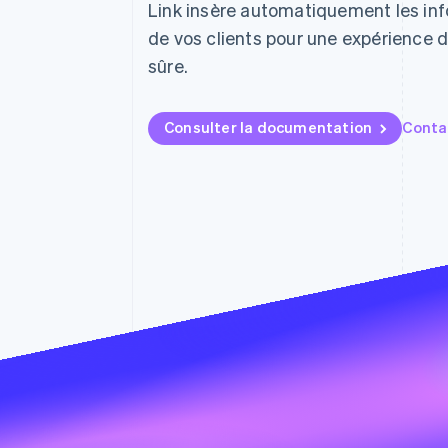
Authorization Boost
Link insère automatiquement les in
Acceptation optimisée
de vos clients pour une expérience 
Link
Paiements accélérés
sûre.
Financial Connections
Comptes financiers associés
Consulter la documentation
Conta