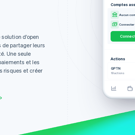
bankof
Mot de passe
Comptes ass
Premier
Hunti
••••3234
huntin
Aucun com
Compte co
Chase
Changer d
chase.
Compte épa
••••4242
Wells 
 solution d’open
Connect
wellsfa
s de partager leurs
Capit
capita
té. Une seule
1
Actions
Chime
 paiements et les
chime.
4
GPTN
s risques et créer
Citi
18 actions
citi.co
7
Con
·