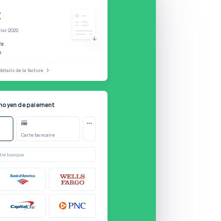
€
rier 2022
it
s
détails de la facture
 moyen de paiement
ateur
Carte bancaire
se
tre banque
Connexion
Annuler