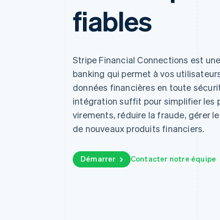
Authorization Boost
fiables
Acceptation optimisée
Link
Paiements accélérés
Financial Connections
Comptes financiers associés
Stripe Financial Connections est une
banking qui permet à vos utilisateur
données financières en toute sécuri
intégration suffit pour simplifier les
virements, réduire la fraude, gérer le
de nouveaux produits financiers.
Démarrer
Contacter notre équipe