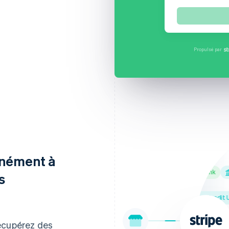
Nom complet
Simone de Wit
Compte bancaire
Propulsé par
Compte coura
anément à
Northwest Bank
Ally Bank
Red
s
Schools First Federal Credit Unio
récupérez des
M&T Bank
Bank of H