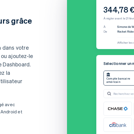
344,78 
eurs grâce
À régler avant le 21 fév
À
Simone de W
De
Rocket Ride
Afficher les 
n dans votre
 ou ajoutez-le
le Dashboard.
Sélectionner un
Nom d'utilis
ez la
Compte bancaire
ilisateur
américain
Mot de pas
Recherchez vo
rgé avec
 Android et