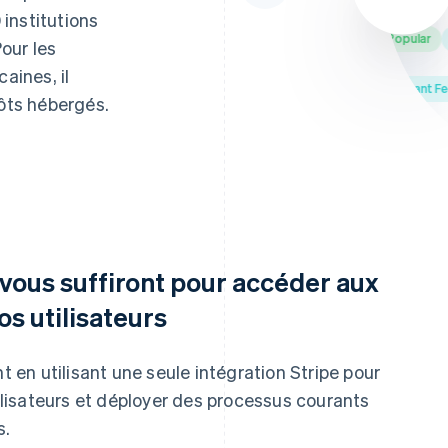
institutions
Bank of America
Banco Popular
Be
our les
aines, il
USAA Bank
Truliant Feder
pôts hébergés.
vous suffiront pour accéder aux
s utilisateurs
en utilisant une seule intégration Stripe pour
lisateurs et déployer des processus courants
s.