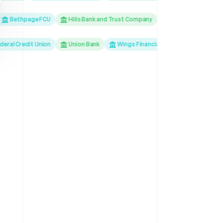
thpage FCU
Hills Bank and Trust Company
Mountain America Credit
al Credit Union
Union Bank
Wings Financial Federal Credit Union