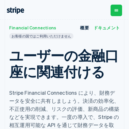
Financial Connections
概要
ドキュメント
企業規模別
ドキュメント
学ぶ
支払い
収益
資金管
プラッ
お客様の国ではご利用いただけません
理
フォー
大企業向け
Stripe のドキュメント
ブログ
とマー
Payments
Billing
スタートアップ向け
API リファレンス
導入事例
ユーザーの金融口
オンライン決
経常収益
ットプ
Global
ライブラリと SDK
ガイド
済
Metronome
Payouts
イス
Stripe Apps
Managed
座に関連付ける
従量課金
Payments
第三者
Connec
ユースケース別
マーチャント
サブスクリ
への入
サポート
プション
オブレコード
金
プラッ
ガイド
エージェンティックコマ
サブスクリ
ソリューショ
Payment links
フォー
ース
サポートに問い合わせる
プションの
ン
決済の
E コマース / ECサイト
オンライン決済を受け付
管理サポートプラン
Stripe Financial Connections により、財務デ
コーディング
管理
Invoicing
築
埋込型金融
け
プロフェッショナルサー
1 回限りまた
不要の決済ペ
ータを安全に共有しましょう。決済の効率化、
請求・財務関連
構築済みの決済を実装
ビス
は継続
ージ
Checkout
グローバルビジネス
プラットフォームまたは
不正使用の削減、リスクの評価、新商品の構築
構築済み決済
Tax
アプリ内決済
マーケットプレイスを構
消費税と
UI
などを実現できます。一度の導入で、Stripe の
マーケットプレイス
築する
VAT の自動
Elements
資金管理
サブスクリプションを管
相互運用可能な API を通じて財務データを取
柔軟な UI コン
計算
Revenue
会社
プラットフォーム
理