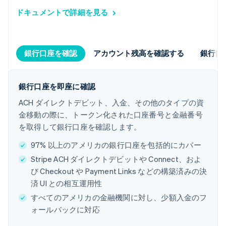
ドキュメントで詳細を見る
銀行口座を確認
アカウント残高を確認する
銀行口
銀行口座を即座に確認
ACH ダイレクトデビット、入金、その他のタイプの資
金移動の際に、トークン化された口座番号と金融番号
を取得して銀行口座を確認します。
97% 以上のアメリカの銀行口座を包括的にカバー
Stripe ACH ダイレクトデビットや Connect、およ
び Checkout や Payment Links などの構築済みの決
済 UI との相互運用性
すべてのアメリカの金融機関に対し、少額入金のフ
ォールバックに対応