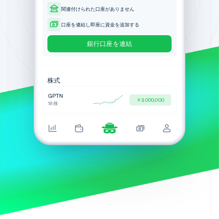
huntington.com
Premier 当座預金 ••••3234
パートナー
関連付けられた口座がありません
Climate
銀行を変更する
設定
Stripe App Marketplace
Platinum 普通預金
Chase
カーボンリムーバル
サインイン
口座を連結し即座に資金を追加する
••••4242
chase.com
ポートフォ
キャンセル
Identity
Wells Fargo
銀行口座を連結
オンライン本人確認
定期
wellsfargo.com
Capital One
1
2
3
capitalone.com
最近のアクテ
株式
Chime
4
5
6
配当
chime.com
GPTN
￥3,000,000
Citi
Stripe Sessions 2026
7
8
9
18 株
定期的な投
citi.com
Stripe が AI の経済インフラをどのように構築しているかを
Connect アカウント
ご覧ください。
·
0
セキュアなエリア
こちらをご覧ください