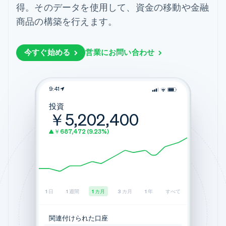
Recognition
ポーネント
得。そのデータを使用して、資金の移動や金融
SaaS
従量課金請求を提供
決済手段
製品ロードマップ
ステーブルコイン担保型
商品の構築を行えます。
会計管理の
125 以上の決
Sessions 年次カンファ
のカードを発行
自動化
済手段を利用
レンス
エージェントによるサー
Stripe
可能
Terminal
採用情報
ビスのプロビジョニング
Sigma
業種別
対面支払い
ニュースルーム
今すぐ始める
営業にお問い合わせ
と管理
カスタムレ
Authorization
Stripe Press
ポート
Boost
AI 企業
Data
決済成功率の
クリエイターエコノミ―
Pipeline
最適化
ゲーム
9:41
リソース
データの同
Link
ホスピタリティ、旅行、
お問い合わせ
期
スピーディー
投資
レジャー
￥5,202,400
な決済
保険
アプリへの導入
営業にお問い合わせ
https://connect.secure.wellsfargo.com/auth/login/present?app_descriptio
メディアおよびエンター
コードサンプル
パートナーになる
￥687,472 (9.23%)
テインメント
開発者のブログ
非営利団体
API ステータス
プロフェッショナルサー
その他
ビス
Product roadmap
パブリックセクター
口座を選択
検索
今後の予定を確認
ユーザー名
小売業
Radar
1 日
1 週間
1 カ月
3 カ月
1 年
すべて
不正防止
Premier
Bank of America
当座預金
bankofamerica.com
パスワード
エコシステム
Atlas
関連付けられた口座
••••3234
Huntington Bank
スタートアップの企業設立