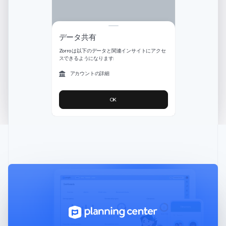
English
Español
简体中文
アラブ首長国連邦
English
イギリス
データ共有
English
Zorro は以下のデータと関連インサイトにアクセ
イタリア
スできるようになります:
Italiano
English
インド
アカウントの詳細
English
エストニア
OK
English
オーストラリア
English
オーストリア
Deutsch
English
オランダ
Nederlands
English
カナダ
English
Français
キプロス
English
ギリシア