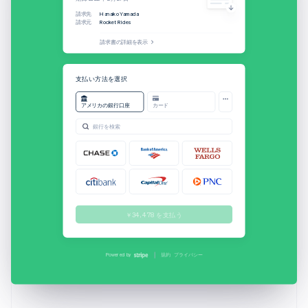
請求先
Hanako Yamada
請求元
Rocket Rides
請求書の詳細を表示
ユーザー名
支払い方法を選択
アメリカの銀行口座
カード
パスワード
銀行を検索
サインオン
キャンセル
氏名
￥34,478 を支払う
Hanako Yamada
銀行口座
Stripe により保護されています
当座預金
••••1499
Powered by
規約
プライバシー