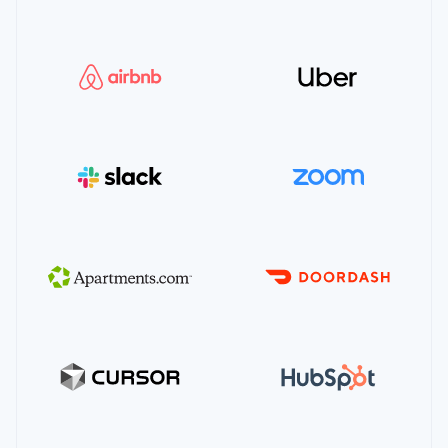
19
permissions
:
[
"payment_method"
]
20
}
21