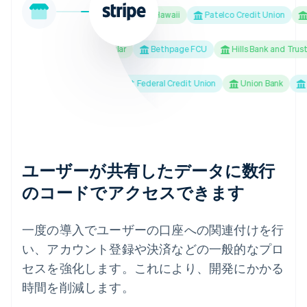
M&T Bank
Bank of Hawaii
Patelco Credit Union
We
merica
Banco Popular
Bethpage FCU
Hills Bank and Trust Com
USAA Bank
Truliant Federal Credit Union
Union Bank
Win
ユーザーが共有したデータに数行
のコードでアクセスできます
一度の導入でユーザーの口座への関連付けを行
い、アカウント登録や決済などの一般的なプロ
セスを強化します。これにより、開発にかかる
時間を削減します。