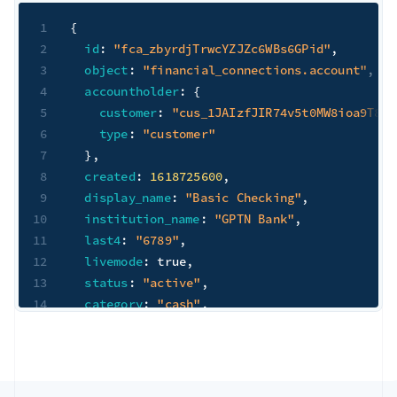
1
{
2
id
:
"fca_zbyrdjTrwcYZJZc6WBs6GPid"
,
3
object
:
"financial_connections.account"
,
4
accountholder
:
{
5
customer
:
"cus_1JAIzfJIR74v5t0MW8ioa9T8"
,
6
type
:
"customer"
7
}
,
8
created
:
1618725600
,
9
display_name
:
"Basic Checking"
,
10
institution_name
:
"GPTN Bank"
,
11
last4
:
"6789"
,
12
livemode
:
true
,
13
status
:
"active"
,
14
category
:
"cash"
,
15
subcategory
:
"checking"
,
16
supported_payment_method_types
:
[
17
"us_bank_account"
,
18
]
,