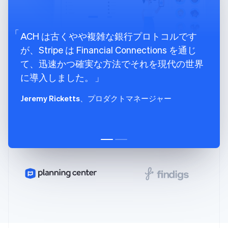
English
クロアチア
English
Italiano
ジブラルタル
ACH は古くやや複雑な銀行プロトコルです
English
が、Stripe は Financial Connections を通じ
シンガポール
て、迅速かつ確実な方法でそれを現代の世界
English
简体中文
スイス
に導入しました。
Deutsch
Français
Italiano
English
スウェーデン
Jeremy Ricketts
、プロダクトマネージャー
Svenska
English
スペイン
Español
English
スロバキア
English
スロベニア
English
Italiano
タイ
ไทย
English
チェコ共和国
English
デンマーク
English