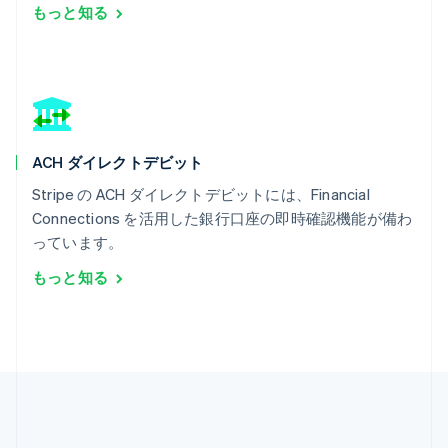
もっと知る
マルタ
English
マレーシア
English
简体中文
メキシコ
Español
English
ラトビア
ACH ダイレクトデビット
English
リトアニア
Stripe の ACH ダイレクトデビットには、Financial
English
Connections を活用した銀行口座の即時確認機能が備わ
リヒテンシュタイン
っています。
Deutsch
English
ルーマニア
もっと知る
English
ルクセンブルグ
Français
Deutsch
English
中国香港特別行政区
English
简体中文
中国本土
简体中文
English
日本
日本語
English