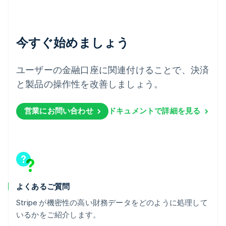
ドイツ
Deutsch
English
ニュージーランド
今すぐ始めましょう
English
ノルウェー
English
ユーザーの金融口座に関連付けることで、決済
ハンガリー
と製品の操作性を改善しましょう。
English
フィンランド
English
Svenska
営業にお問い合わせ
ドキュメントで詳細を見る
ブラジル
Português
English
フランス
Français
English
ブルガリア
English
ベルギー
Nederlands
Français
Deutsch
English
よくあるご質問
ポーランド
Stripe が機密性の高い財務データをどのように処理して
English
いるかをご紹介します。
ポルトガル
Português
English