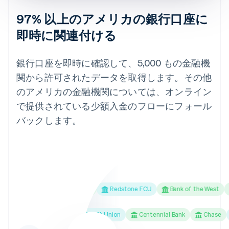
97% 以上のアメリカの銀行口座に
即時に関連付ける
銀行口座を即時に確認して、5,000 もの金融機
関から許可されたデータを取得します。その他
のアメリカの金融機関については、オンライン
で提供されている少額入金のフローにフォール
バックします。
hwest Bank
Ally Bank
Redstone FCU
Bank of the West
Fi
Schools First Federal Credit Union
Centennial Bank
Chase