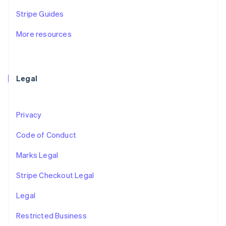
スロバキア
Stripe Guides
English
スロベニア
More resources
English
Italiano
タイ
ไทย
English
チェコ共和国
English
Legal
デンマーク
English
ドイツ
Privacy
Deutsch
English
ニュージーランド
Code of Conduct
English
ノルウェー
Marks Legal
English
ハンガリー
Stripe Checkout Legal
English
フィンランド
Legal
English
Svenska
ブラジル
Restricted Business
Português
English