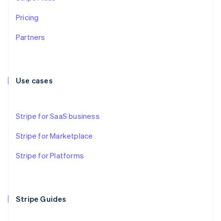
オーストリア
Deutsch
English
Pricing
オランダ
Nederlands
English
Partners
カナダ
English
Français
キプロス
English
Use cases
ギリシア
English
クロアチア
Stripe for SaaS business
English
Italiano
ジブラルタル
Stripe for Marketplace
English
シンガポール
Stripe for Platforms
English
简体中文
スイス
Deutsch
Français
Italiano
English
スウェーデン
Svenska
English
Stripe Guides
スペイン
Español
English