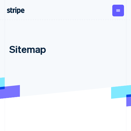
企業規模別
ドキュメント
学ぶ
支払い
収益
資金管
プラッ
理
フォー
大企業向け
Stripe のドキュメント
ブログ
とマー
Sitemap
Payments
Billing
スタートアップ向け
API リファレンス
導入事例
オンライン決
経常収益
ットプ
Global
ライブラリと SDK
ガイド
済
Metronome
Payouts
イス
Stripe Apps
Managed
従量課金
Payments
第三者
Connec
ユースケース別
マーチャント
サブスクリ
への入
サポート
プション
オブレコード
金
プラッ
ガイド
エージェンティックコマ
サブスクリ
ソリューショ
Payment links
フォー
ース
サポートに問い合わせる
プションの
ン
決済の
E コマース / ECサイト
オンライン決済を受け付
管理サポートプラン
コーディング
管理
Invoicing
築
埋込型金融
け
プロフェッショナルサー
1 回限りまた
不要の決済ペ
請求・財務関連
構築済みの決済を実装
ビス
は継続
ージ
Checkout
グローバルビジネス
プラットフォームまたは
構築済み決済
Tax
アプリ内決済
マーケットプレイスを構
消費税と
UI
マーケットプレイス
築する
VAT の自動
Elements
資金管理
サブスクリプションを管
柔軟な UI コン
計算
Revenue
会社
プラットフォーム
理