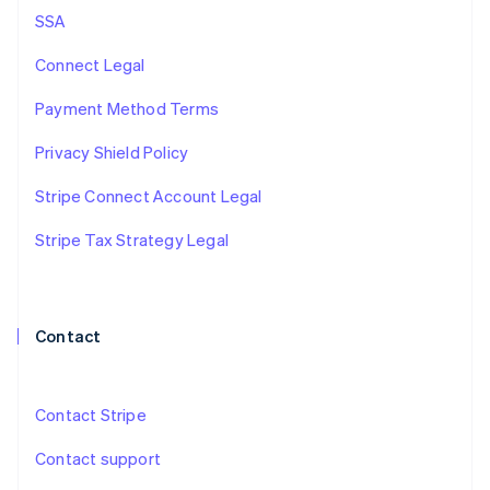
フランス
SSA
Français
English
ブルガリア
Connect Legal
English
ベルギー
Payment Method Terms
Nederlands
Français
Deutsch
English
ポーランド
Privacy Shield Policy
English
ポルトガル
Stripe Connect Account Legal
Português
English
マルタ
Stripe Tax Strategy Legal
English
マレーシア
English
简体中文
メキシコ
Contact
Español
English
ラトビア
English
リトアニア
Contact Stripe
English
リヒテンシュタイン
Contact support
Deutsch
English