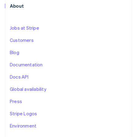
Recognition
ポーネント
SaaS
従量課金請求を提供
About
決済手段
製品ロードマップ
ステーブルコイン担保型
会計管理の
125 以上の決
Sessions 年次カンファ
のカードを発行
自動化
済手段を利用
レンス
エージェントによるサー
Stripe
可能
Terminal
採用情報
ビスのプロビジョニング
Jobs at Stripe
Sigma
業種別
対面支払い
ニュースルーム
と管理
カスタムレ
Authorization
Stripe Press
Customers
ポート
Boost
AI 企業
Data
決済成功率の
クリエイターエコノミ―
Pipeline
Blog
最適化
ゲーム
リソース
データの同
Link
ホスピタリティ、旅行、
お問い合わせ
期
スピーディー
レジャー
Documentation
な決済
保険
アプリへの導入
営業にお問い合わせ
メディアおよびエンター
コードサンプル
Docs API
パートナーになる
テインメント
開発者のブログ
非営利団体
API ステータス
Global availability
プロフェッショナルサー
その他
ビス
Press
Product roadmap
パブリックセクター
今後の予定を確認
小売業
Stripe Logos
Radar
不正防止
Environment
エコシステム
Atlas
スタートアップの企業設立