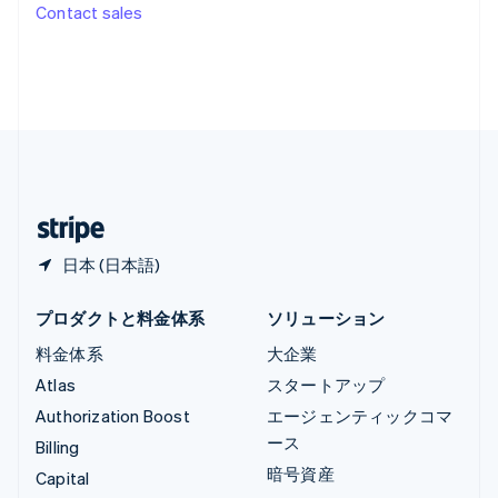
ルーマニア
Contact sales
English
ルクセンブルグ
Français
Deutsch
English
中国香港特別行政区
English
简体中文
中国本土
简体中文
English
日本
日本語
English
日本 (日本語)
プロダクトと料金体系
ソリューション
料金体系
大企業
Atlas
スタートアップ
Authorization Boost
エージェンティックコマ
ース
Billing
暗号資産
Capital