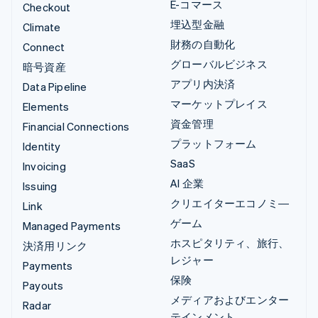
E-コマース
Checkout
埋込型金融
Climate
財務の自動化
Connect
グローバルビジネス
暗号資産
アプリ内決済
Data Pipeline
マーケットプレイス
Elements
資金管理
Financial Connections
プラットフォーム
Identity
SaaS
Invoicing
AI 企業
Issuing
クリエイターエコノミ―
Link
ゲーム
Managed Payments
ホスピタリティ、旅行、
決済用リンク
レジャー
Payments
保険
Payouts
メディアおよびエンター
Radar
テインメント