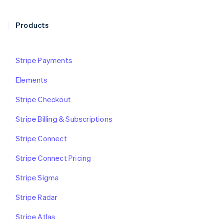
パートナー
Climate
Stripe App Marketplace
カーボンリムーバル
Products
Identity
オンライン本人確認
Stripe Payments
アイルランド
English
Elements
アメリカ
English
Español
简体中文
Stripe Checkout
Stripe Sessions 2026
アラブ首長国連邦
Stripe が AI の経済インフラをどのように構築しているかを
English
Stripe Billing & Subscriptions
ご覧ください。
イギリス
こちらをご覧ください
English
Stripe Connect
イタリア
Italiano
English
Stripe Connect Pricing
インド
English
Stripe Sigma
エストニア
English
Stripe Radar
オーストラリア
English
Stripe Atlas