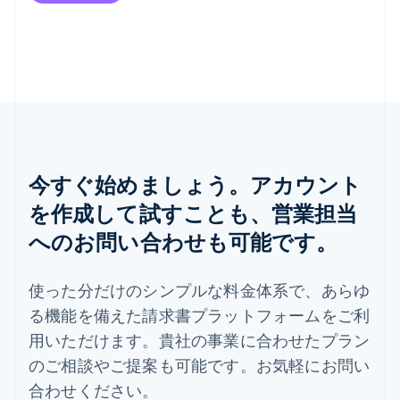
Português
English
フランス
Français
English
ブルガリア
English
ベルギー
Nederlands
Français
Deutsch
English
ポーランド
English
ポルトガル
今すぐ始めましょう。アカウント
Português
English
マルタ
を作成して試すことも、営業担当
English
へのお問い合わせも可能です。
マレーシア
English
简体中文
メキシコ
使った分だけのシンプルな料金体系で、あらゆ
Español
English
る機能を備えた請求書プラットフォームをご利
ラトビア
用いただけます。貴社の事業に合わせたプラン
English
リトアニア
のご相談やご提案も可能です。お気軽にお問い
English
合わせください。
リヒテンシュタイン