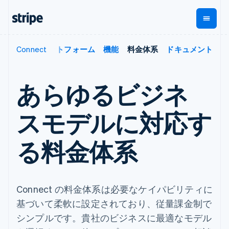
プレイス
Connect
プラットフォーム
機能
料金体系
ドキュメント
企業規模別
ドキュメント
学ぶ
支払い
収益
資金管
プラッ
理
フォー
大企業向け
Stripe のドキュメント
ブログ
とマー
Payments
Billing
スタートアップ向け
API リファレンス
導入事例
あらゆるビジネ
オンライン決
経常収益
ットプ
Global
ライブラリと SDK
ガイド
済
Metronome
Payouts
イス
Stripe Apps
Managed
スモデルに対応す
従量課金
Payments
第三者
Connec
ユースケース別
マーチャント
サブスクリ
への入
サポート
プション
オブレコード
金
る料金体系
プラッ
ガイド
エージェンティックコマ
サブスクリ
ソリューショ
Payment links
フォー
ース
サポートに問い合わせる
プションの
ン
決済の
E コマース / ECサイト
オンライン決済を受け付
管理サポートプラン
コーディング
管理
Invoicing
築
埋込型金融
け
プロフェッショナルサー
1 回限りまた
不要の決済ペ
請求・財務関連
構築済みの決済を実装
ビス
は継続
ージ
Checkout
Connect の料金体系は必要なケイパビリティに
グローバルビジネス
プラットフォームまたは
構築済み決済
Tax
アプリ内決済
マーケットプレイスを構
基づいて柔軟に設定されており、従量課金制で
消費税と
UI
マーケットプレイス
築する
VAT の自動
Elements
シンプルです。貴社のビジネスに最適なモデル
資金管理
サブスクリプションを管
柔軟な UI コン
計算
Revenue
会社
プラットフォーム
理