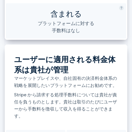
パートナー
Climate
Stripe App Marketplace
含まれる
カーボンリムーバル
プラットフォームに対する
Identity
オンライン本人確認
手数料はなし
ユーザーに適用される料金体
Stripe Sessions 2026
系は貴社が管理
Stripe が AI の経済インフラをどのように構築しているかを
ご覧ください。
マーケットプレイスや、自社固有の決済料金体系の
こちらをご覧ください
戦略を展開したいプラットフォームにお勧めです。
Stripe から請求する処理手数料については貴社が責
任を負うものとします。貴社は取引のたびにユーザ
ーから手数料を徴収して収入を得ることができま
す。