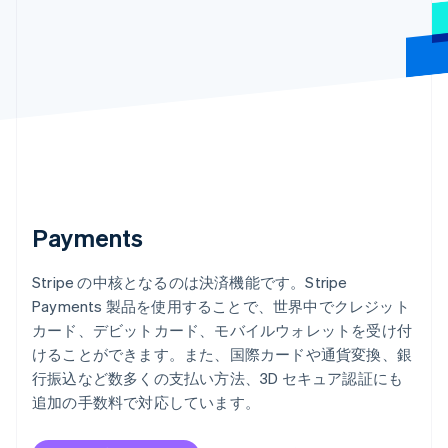
English
オーストリア
Deutsch
English
オランダ
Nederlands
English
カナダ
English
Français
キプロス
English
ギリシア
English
Payments
クロアチア
English
Italiano
ジブラルタル
Stripe の中核となるのは決済機能です。Stripe
English
Payments 製品を使用することで、世界中でクレジット
シンガポール
カード、デビットカード、モバイルウォレットを受け付
English
简体中文
けることができます。また、国際カードや通貨変換、銀
スイス
行振込など数多くの支払い方法、3D セキュア認証にも
Deutsch
Français
Italiano
English
スウェーデン
追加の手数料で対応しています。
Svenska
English
スペイン