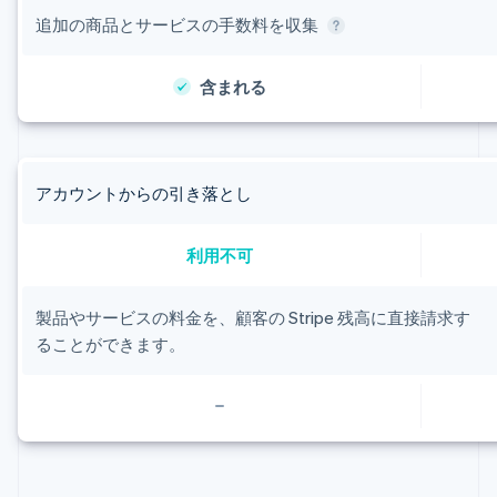
追加の商品とサービスの手数料を収集
含まれる
アイルランド
アカウントからの引き落とし
English
アメリカ
English
Español
简体中文
利用不可
アラブ首長国連邦
English
イギリス
製品やサービスの料金を、顧客の Stripe 残高に直接請求す
English
ることができます。
イタリア
Italiano
English
インド
English
エストニア
English
オーストラリア