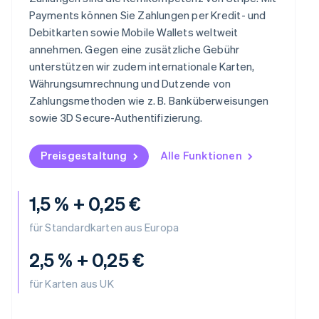
Indien
Payments können Sie Zahlungen per Kredit- und
English
Irland
Debitkarten sowie Mobile Wallets weltweit
English
annehmen. Gegen eine zusätzliche Gebühr
Italien
unterstützen wir zudem internationale Karten,
Italiano
English
Währungsumrechnung und Dutzende von
Japan
Zahlungsmethoden wie z. B. Banküberweisungen
日本語
English
Kanada
sowie 3D Secure-Authentifizierung.
English
Français
Kroatien
Preisgestaltung
Alle Funktionen
English
Italiano
Lettland
English
1,5 % + 0,25 €
Liechtenstein
Deutsch
English
für Standardkarten aus Europa
Litauen
English
2,5 % + 0,25 €
Luxemburg
Français
Deutsch
English
für Karten aus UK
Malaysia
English
简体中文
Malta