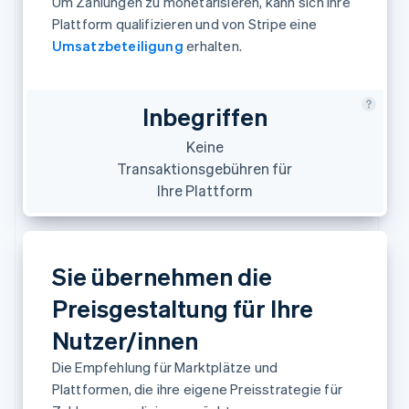
Um Zahlungen zu monetarisieren, kann sich Ihre
Betrugsprävention
Ecosystem
Plattform qualifizieren und von Stripe eine
Atlas
Umsatzbeteiligung
erhalten.
Start-up-Gründung
Partner
Stripe App-Marktplatz
Climate
CO₂-Entnahme
Inbegriffen
Identity
Online-Identitätsprüfung
Keine
Transaktionsgebühren für
Ihre Plattform
Stripe-Sessions 2026
Erfahren Sie, wie Stripe Lösungen für die Wir
Sie übernehmen die
Jetzt ansehen
Preisgestaltung für Ihre
Nutzer/innen
Die Empfehlung für Marktplätze und
Plattformen, die ihre eigene Preisstrategie für