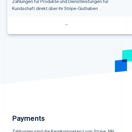
Belgien
Zahlungen für Produkte und Dienstleistungen für
Nederlands
Français
Deutsch
English
Kundschaft direkt über ihr Stripe-Guthaben
Brasilien
Português
English
Bulgarien
English
Dänemark
English
Deutschland
Deutsch
English
Estland
English
Festlandchina
简体中文
English
Finnland
English
Svenska
Frankreich
Français
English
Gibraltar
English
Payments
Griechenland
English
Zahlungen sind die Kernkompetenz von Stripe. Mit