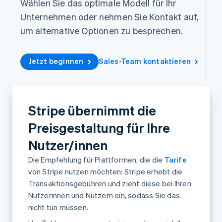
Wählen Sie das optimale Modell für Ihr
Data Pipeline
Marktplatz auf
Geldmanagement
Zugriff auf mehr als
Datensynchronisierung
Produkt-Roadmap
Unternehmen oder nehmen Sie Kontakt auf,
Grundlagen der
Plattformen
125
Stripe Sessions
Abonnementverwaltung
SaaS
um alternative Optionen zu besprechen.
Terminal
Karriere
Zahlungen vor Ort
Newsroom
So setzen Sie
Authorization
Stripe Press
nutzungsbasierte
Boost
Jetzt beginnen
Abrechnung um
Sales-Team kontaktieren
Nach Branche
Optimierung der
Stablecoin-gestützte
Autorisierungsraten
Karten ausgeben: So
Link
KI-Unternehmen
Kontakt
geht´s
Beschleunigter
Creator Economy
Bereitstellung und
Bezahlvorgang
Gaming
Verwaltung von
Stripe übernimmt die
Sales-Team
Financial
Bewirtung, Reisen und
Diensten mit Agenten
kontaktieren
Connections
Freizeit
Preisgestaltung für Ihre
Partner werden
Verbundene
Versicherungen
Medien und
Finanzdaten
Nutzer/innen
Unterhaltung
Ressourcen
Gemeinnützige
Die Empfehlung für Plattformen, die die
Tarife
Organisationen
von Stripe nutzen möchten: Stripe erhebt die
App-Integrationen
Fachdienstleistungen
Mehr
Transaktionsgebühren und zieht diese bei Ihren
Code-Beispiele
Öffentlicher Sektor
Product roadmap
Entwickler-Blog
Einzelhandel
Nutzerinnen und Nutzern ein, sodass Sie das
Ausblick
API-Status
nicht tun müssen.
Radar