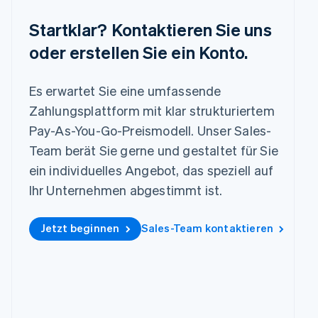
English
简体中文
Slowakei
Startklar? Kontaktieren Sie uns
English
oder erstellen Sie ein Konto.
Slowenien
English
Italiano
Sonderverwaltungsregion Hongkong,
Es erwartet Sie eine umfassende
China
Zahlungsplattform mit klar strukturiertem
English
简体中文
Pay-As-You-Go-Preismodell. Unser Sales-
Spanien
Español
English
Team berät Sie gerne und gestaltet für Sie
Thailand
ein individuelles Angebot, das speziell auf
ไทย
English
Ihr Unternehmen abgestimmt ist.
Tschechische Republik
English
Ungarn
Jetzt beginnen
Sales-Team kontaktieren
English
Vereinigte Arabische Emirate
English
Vereinigte Staaten
English
Español
简体中文
Vereinigtes Königreich
English