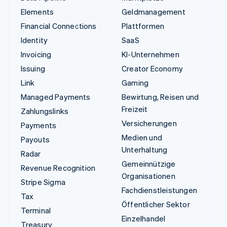
Elements
Geldmanagement
Financial Connections
Plattformen
Identity
SaaS
Invoicing
KI-Unternehmen
Issuing
Creator Economy
Link
Gaming
Managed Payments
Bewirtung, Reisen und
Freizeit
Zahlungslinks
Versicherungen
Payments
Medien und
Payouts
Unterhaltung
Radar
Gemeinnützige
Revenue Recognition
Organisationen
Stripe Sigma
Fachdienstleistungen
Tax
Öffentlicher Sektor
Terminal
Einzelhandel
Treasury