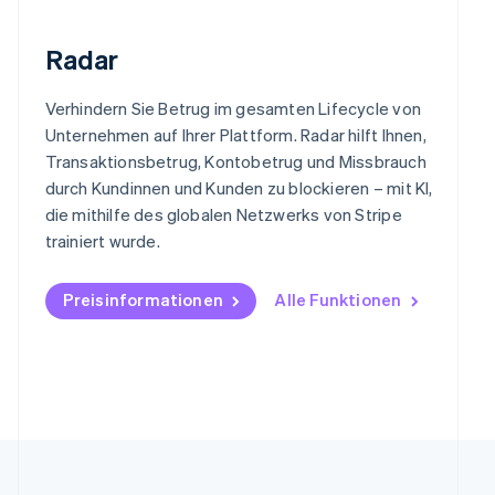
English
Mexiko
Radar
Español
English
Neuseeland
Verhindern Sie Betrug im gesamten Lifecycle von
English
Unternehmen auf Ihrer Plattform. Radar hilft Ihnen,
Niederlande
Nederlands
English
Transaktionsbetrug, Kontobetrug und Missbrauch
Norwegen
durch Kundinnen und Kunden zu blockieren – mit KI,
English
die mithilfe des globalen Netzwerks von Stripe
Österreich
trainiert wurde.
Deutsch
English
Polen
English
Preisinformationen
Alle Funktionen
Portugal
Português
English
Rumänien
English
Schweden
Svenska
English
Schweiz
Deutsch
Français
Italiano
English
Singapur