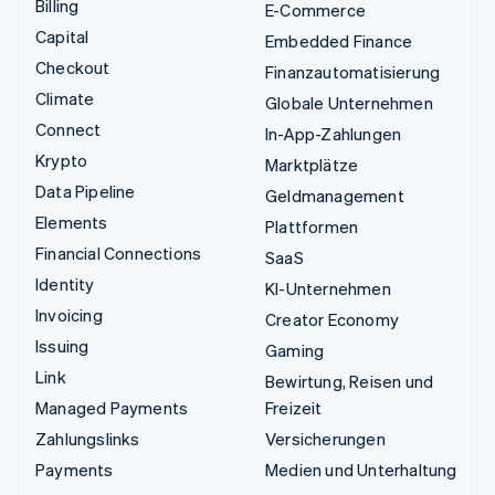
Billing
E-Commerce
Capital
Embedded Finance
Checkout
Finanzautomatisierung
Climate
Globale Unternehmen
Connect
In-App-Zahlungen
Krypto
Marktplätze
Data Pipeline
Geldmanagement
Elements
Plattformen
Financial Connections
SaaS
Identity
KI-Unternehmen
Invoicing
Creator Economy
Issuing
Gaming
Link
Bewirtung, Reisen und
Managed Payments
Freizeit
Zahlungslinks
Versicherungen
Payments
Medien und Unterhaltung