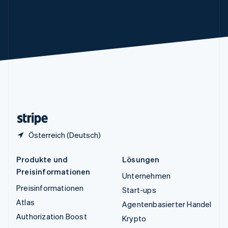
English
Ungarn
English
Vereinigte Arabische Emirate
English
Vereinigte Staaten
English
Español
简体中文
Vereinigtes Königreich
English
Zypern
English
Österreich (Deutsch)
Produkte und
Lösungen
Preisinformationen
Unternehmen
Preisinformationen
Start-ups
Atlas
Agentenbasierter Handel
Authorization Boost
Krypto