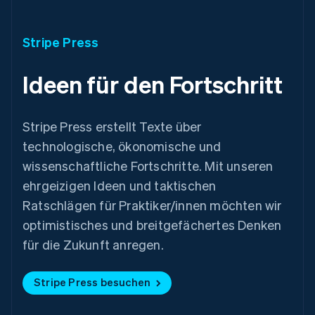
Liechtenstein
Deutsch
English
Litauen
Stripe Press
English
Luxemburg
Ideen für den Fortschritt
Français
Deutsch
English
Malaysia
English
简体中文
Malta
Stripe Press erstellt Texte über
English
technologische, ökonomische und
Mexiko
wissenschaftliche Fortschritte. Mit unseren
Español
English
Neuseeland
ehrgeizigen Ideen und taktischen
English
Ratschlägen für Praktiker/innen möchten wir
Niederlande
optimistisches und breitgefächertes Denken
Nederlands
English
Norwegen
für die Zukunft anregen.
English
Österreich
Stripe Press besuchen
Deutsch
English
Polen
English