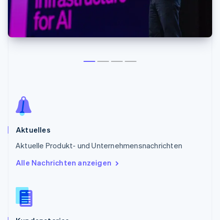
Betrugsprävention
Ecosystem
Atlas
Start-up-Gründung
Partner
Stripe App-Marktplatz
Climate
CO₂-Entnahme
Identity
Online-Identitätsprüfung
Aktuelles
Stripe-Sessions 2026
Erfahren Sie, wie Stripe Lösungen für die Wirts
Aktuelle Produkt- und Unternehmensnachrichten
Jetzt ansehen
Alle Nachrichten anzeigen