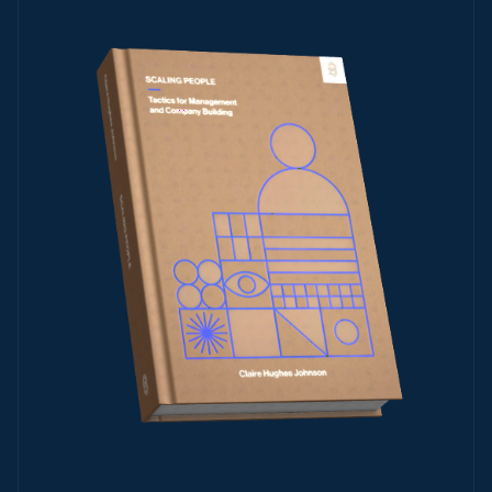
Portugal
Português
English
Rumänien
English
Schweden
Svenska
English
Schweiz
Deutsch
Français
Italiano
English
Singapur
English
简体中文
Slowakei
English
Slowenien
English
Italiano
Sonderverwaltungsregion Hongkong,
China
English
简体中文
Spanien
Español
English
Thailand
ไทย
English
Tschechische Republik