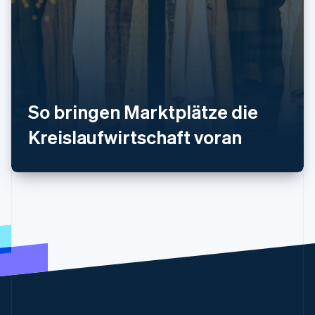
Finnland
English
Svenska
Frankreich
Français
English
Gibraltar
English
Griechenland
So bringen Marktplätze die
English
Indien
Kreislaufwirtschaft voran
English
Irland
English
Italien
Italiano
English
Japan
日本語
English
Kanada
English
Français
Kroatien
English
Italiano
Lettland
English