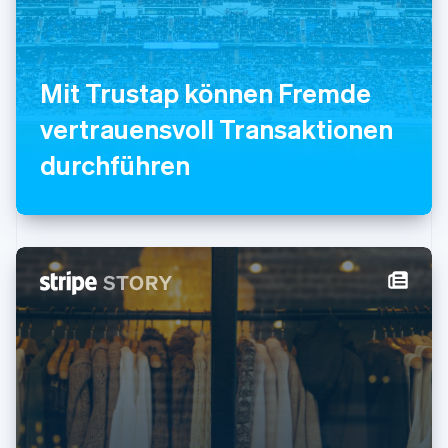
Mit Trustap können Fremde
vertrauensvoll Transaktionen
Australien
durchführen
English
Belgien
Nederlands
Français
Deutsch
English
Brasilien
Português
English
Bulgarien
English
Dänemark
English
Deutschland
Deutsch
English
Estland
English
Festlandchina
简体中文
English