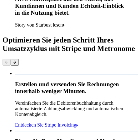
Kundinnen und Kunden Echtzeit-Einblick
in die Nutzung bietet.
Story von Starbust lesen
Optimieren Sie jeden Schritt Ihres
Umsatzzyklus mit Stripe und Metronome
Queried
Erstellen und versenden Sie Rechnungen
innerhalb weniger Minuten.
224,00 €
Vereinfachen Sie die Debitorenbuchhaltung durch
Fällig am 8. Juni
automatisierte Zahlungsabwicklung und automatischen
Kontenabgleich.
An
Jenny Rosen
Entdecken Sie Stripe Invoicing
Von
Queried
Memo
Beachten Sie, dass dies bis zu
25
Nutzer/innen
und historische Daten für
24
Monate umfasst.