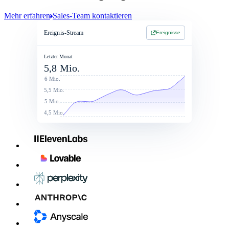
Mehr erfahren
Sales-Team kontaktieren
Ereignis-Stream
Ereignisse
Jan 1 2026 - Jan 1 2027
Jan 1 2026 - Jan 1 2027
2-Jahres-Vertrag
$214,900
Letzter Monat
5,8 Mio.
Vertragswert
Total commit: $250k
$260,000
6 Mio.
5,5 Mio.
5 Mio.
4,5 Mio.
Preisliste
Listenpreis
Rabatte
Nach Rabatt
LLM - LG
$0.050
10%
$0.045