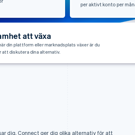
ör
per aktivt konto per må
amhet att växa
när din plattform eller marknadsplats växer är du
att diskutera dina alternativ.
r dig. Connect ger dig olika alternativ för att