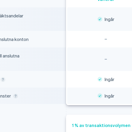
täktsandelar
Ingår
anslutna konton
l anslutna
Ingår
änster
Ingår