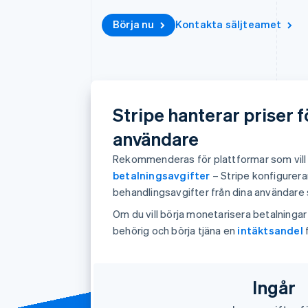
Accelererad kassaprocess
Börja nu
Kontakta säljteamet
Financial Connections
Länkade finanskontodata
Stripe hanterar priser f
användare
Rekommenderas för plattformar som vill 
betalningsavgifter
– Stripe konfigurera
behandlingsavgifter från dina användare s
Om du vill börja monetarisera betalningar 
behörig och börja tjäna en
intäktsandel
f
Ingår