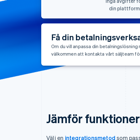
Inga avgifter f
din plattform
Få din betalningsverks
Om du vill anpassa din betalningslösning 
välkommen att kontakta vårt säljteam för 
Jämför funktioner
Välj en
integrationsmetod
som passa