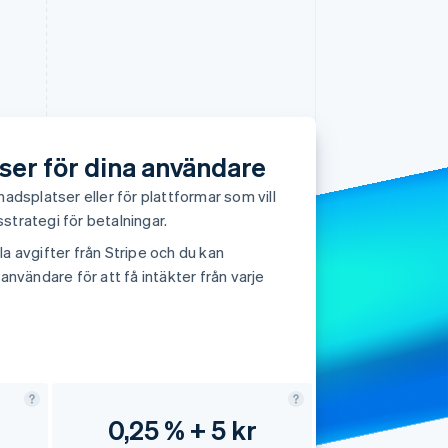
Stripe Sessions 2026
Se hur Stripe bygger den
ekonomiska
infrastrukturen för AI.
Titta nu
ser för dina användare
splatser eller för plattformar som vill
strategi för betalningar.
a avgifter från Stripe och du kan
 användare för att få intäkter från varje
0,25 % + 5 kr