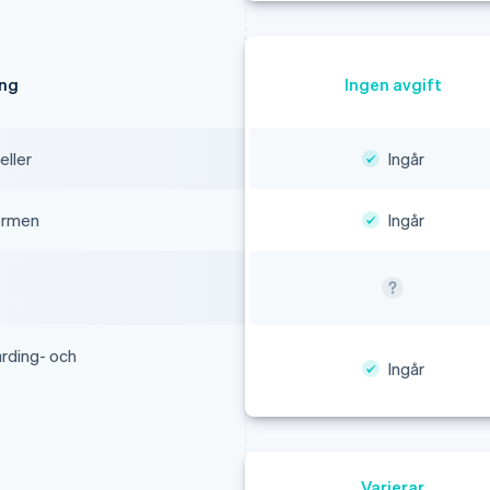
ing
Ingen avgift
eller
Ingår
ormen
Ingår
arding- och
Ingår
Varierar