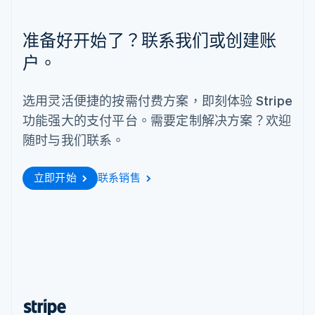
English
西班牙
准备好开始了？联系我们或创建账
Español
English
新加坡
户。
English
简体中文
新西兰
选用灵活便捷的按需付费方案，即刻体验 Stripe
English
匈牙利
功能强大的支付平台。需要定制解决方案？欢迎
English
随时与我们联系。
意大利
Italiano
English
印度
立即开始
联系销售
English
英国
English
直布罗陀
English
中国内地
简体中文
English
中国香港特别行政区
English
简体中文