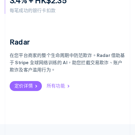
3.4% + HK$2.35
美国
English
Español
简体中文
每笔成功的银行卡扣款
墨西哥
Español
English
挪威
English
葡萄牙
Radar
Português
English
日本
在您平台商家的整个生命周期中防范欺诈。Radar 借助基
日本語
English
瑞典
于 Stripe 全球网络训练的 AI，助您拦截交易欺诈、账户
Svenska
English
欺诈及客户滥用行为。
瑞士
Deutsch
Français
Italiano
English
塞浦路斯
定价详情
所有功能
English
斯洛伐克
English
斯洛文尼亚
English
Italiano
泰国
ไทย
English
希腊