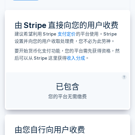
接入 125+ 种支
Stripe Sigma
产品路线图
SaaS
付方式
自定义报告
Sessions 年度大会
Authorization
Data Pipeline
招聘
Boost
数据同步
资讯中心
由 Stripe 直接向您的用户收费
支付成功率优
资源
Stripe Press
化
按行业
建议希望利用 Stripe
支付定价
的平台使用。Stripe
Link
应用集成
加速结账
设置并向您的用户收取处理费，您不必为此劳神。
AI 企业
代码示例
创作者经济
开发者博客
联系
要开始货币化支付功能，您的平台需先获得资格，然
游戏
API 状态
后可以从 Stripe 这里获得
酒店、旅游与休闲
收入分成
。
联系销售
保险
成为合作伙伴
更多
媒体与娱乐
Product roadmap
非营利组织
了解未来规划
专业服务
已包含
公共部门
Radar
零售
欺诈防范
您的平台无需缴费
Atlas
初创企业注册
生态系统
Climate
碳移除
合作伙伴
由您自行向用户收费
Stripe App Marketplace