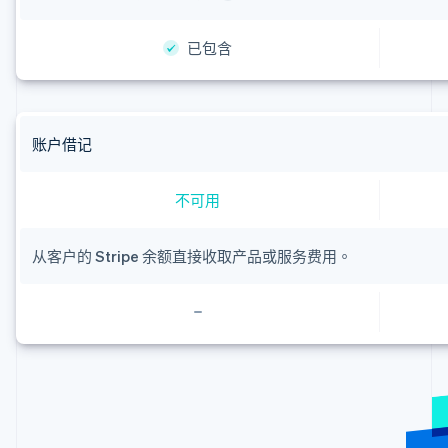
爱沙尼亚
English
奥地利
已包含
Deutsch
English
澳大利亚
English
巴西
Português
English
账户借记
保加利亚
English
不可用
比利时
Nederlands
Français
Deutsch
English
波兰
从客户的 Stripe 余额直接收取产品或服务费用。
English
丹麦
English
德国
Deutsch
English
法国
Français
English
芬兰
English
Svenska