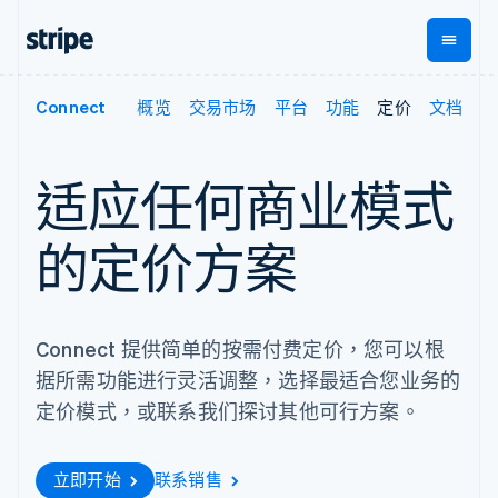
Connect
概览
交易市场
平台
功能
定价
文档
按企业阶段
文档
学习
支付
营收
资金管
平台
理
易市
大型企业
Stripe 文档
博客
Payments
Billing
初创企业
API 参考文档
客户案例
适应任何商业模式
在线支付
经常性收入
Global
Conn
库与 SDK
指南
Managed
Metronome
Payouts
Stripe Apps
Payments
按用量计费
平台
的定价方案
备案商家解决
Subscriptions
向第三
按应用场景
方案
方打款
支持
订阅管理
Payment links
Crypto
指南
智能体商务
Invoicing
钱包、
加密货币
获取支持
无代码支付
一次性或定期
稳定币
Connect 提供简单的按需付费定价，您可以根
电子商务
接受线上付款
托管支持方案
Checkout
账单
发行和
嵌入式金融
实施预置结账流程
专业服务
据所需功能进行灵活调整，选择最适合您业务的
预构建支付界
Tax
发卡基
财务自动化
构建平台或交易市场
面
销售税和增值
础设施
定价模式，或联系我们探讨其他可行方案。
全球化企业
管理订阅
Elements
税自动化
应用内支付
提供按用量计费
灵活的 UI 组件
Revenue
交易市场
发行稳定币支持的支付卡
Payment
Recognition
公司
资金管理
通过智能体配置和管理服
立即开始
联系销售
methods
会计自动化
平台
务