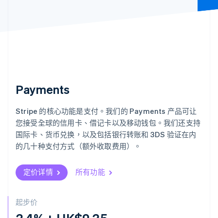
荷兰
Nederlands
English
加拿大
English
Français
捷克
English
克罗地亚
English
Italiano
拉脱维亚
Payments
English
立陶宛
English
Stripe 的核心功能是支付。我们的 Payments 产品可让
列支敦士登
您接受全球的信用卡、借记卡以及移动钱包。我们还支持
Deutsch
English
国际卡、货币兑换，以及包括银行转账和 3DS 验证在内
卢森堡
的几十种支付方式（额外收取费用）。
Français
Deutsch
English
罗马尼亚
English
定价详情
所有功能
马尔他
English
马来西亚
起步价
English
简体中文