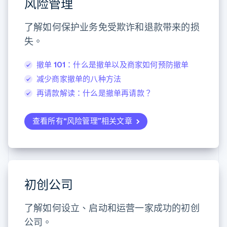
风险管理
比利时
Nederlands
Français
Deutsch
English
波兰
了解如何保护业务免受欺诈和退款带来的损
English
失。
丹麦
English
德国
撤单 101：什么是撤单以及商家如何预防撤单
Deutsch
English
减少商家撤单的八种方法
法国
再请款解读：什么是撤单再请款？
Français
English
芬兰
English
Svenska
查看所有“风险管理”相关文章
荷兰
Nederlands
English
加拿大
English
Français
捷克
English
初创公司
克罗地亚
English
Italiano
了解如何设立、启动和运营一家成功的初创
拉脱维亚
English
公司。