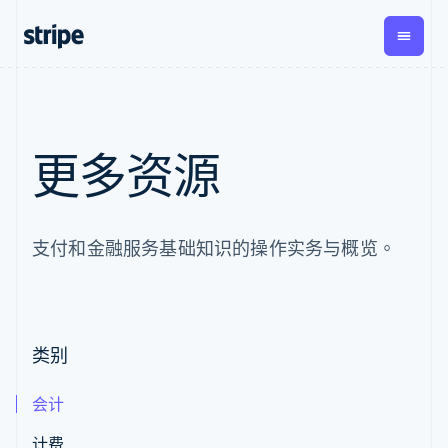
按企业阶段
文档
学习
支付
营收
资金管
平台
理
易市
大型企业
Stripe 文档
博客
更多资源
Payments
Billing
初创企业
API 参考文档
客户案例
在线支付
经常性收入
Global
Conn
库与 SDK
指南
Managed
Metronome
Payouts
Stripe Apps
Payments
按用量计费
平台
备案商家解决
Subscriptions
向第三
按应用场景
支付和金融服务基础知识的操作实务与概览。
方案
方打款
支持
订阅管理
Payment links
Crypto
指南
智能体商务
Invoicing
钱包、
加密货币
获取支持
无代码支付
一次性或定期
稳定币
电子商务
接受线上付款
管理支持方案
Checkout
账单
发行和
嵌入式金融
实施预建结账流程
专业服务
预构建支付界
Tax
发卡基
类别
财务自动化
构建平台或交易市场
面
销售税和增值
础设施
全球化企业
管理订阅
Elements
税自动化
应用内支付
提供按用量计费
灵活的 UI 组件
Revenue
会计
交易市场
发行稳定币支持的支付卡
支付方式
Recognition
公司
资金管理
使用代理预配和管理服务
Access to
会计自动化
计费
平台