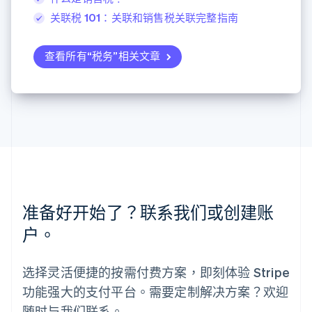
瑞典
Svenska
English
关联税 101：关联和销售税关联完整指南
瑞士
Deutsch
Français
Italiano
English
查看所有“税务”相关文章
塞浦路斯
English
斯洛伐克
English
斯洛文尼亚
English
Italiano
泰国
ไทย
English
希腊
English
西班牙
准备好开始了？联系我们或创建账
Español
English
新加坡
户。
English
简体中文
新西兰
选择灵活便捷的按需付费方案，即刻体验 Stripe
English
匈牙利
功能强大的支付平台。需要定制解决方案？欢迎
English
随时与我们联系。