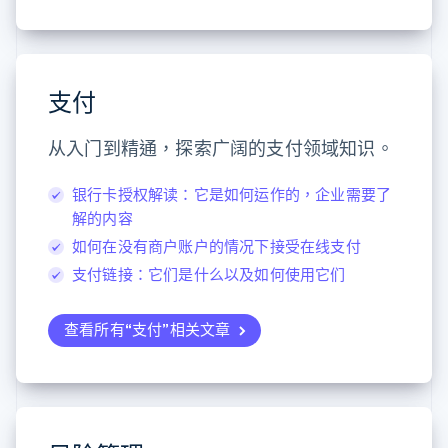
支付
从入门到精通，探索广阔的支付领域知识。
阿联酋
English
银行卡授权解读：它是如何运作的，企业需要了
爱尔兰
解的内容
English
如何在没有商户账户的情况下接受在线支付
爱沙尼亚
English
支付链接：它们是什么以及如何使用它们
奥地利
Deutsch
English
查看所有“支付”相关文章
澳大利亚
English
巴西
Português
English
保加利亚
English