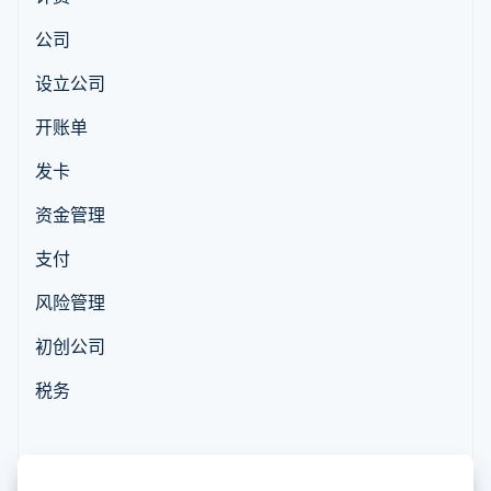
125+
Stripe Sigma
产品路线图
SaaS
自定义报告
Authorization
Sessions 年度大会
公司
Boost
Data Pipeline
招聘
支付成功率优
数据同步
资源
新闻编辑室
设立公司
化
Stripe Press
Link
按行业
应用程序集成
开账单
加速结账
代码示例
AI 企业
开发者博客
发卡
创作者经济
API 状态
联系
游戏
酒店、旅游与休闲
资金管理
联系销售
更多
保险
成为合作伙伴
Product roadmap
媒体与娱乐
支付
了解未来规划
非营利组织
专业服务
Radar
风险管理
公共部门
欺诈防范
零售
初创公司
Atlas
初创企业注册
税务
Climate
生态系统
碳移除
合作伙伴
Stripe App Marketplace