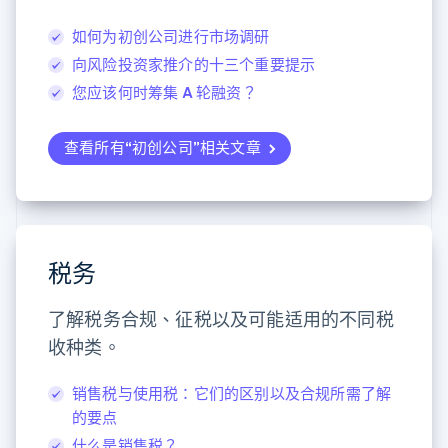
立陶宛
English
如何为初创公司进行市场调研
列支敦士登
Deutsch
English
向风险投资家推介的十三个重要提示
卢森堡
您应该何时筹集 A 轮融资？
Français
Deutsch
English
罗马尼亚
English
查看所有“初创公司”相关文章
马尔他
English
马来西亚
English
简体中文
美国
税务
English
Español
简体中文
墨西哥
Español
English
了解税务合规、征税以及可能适用的不同税
挪威
收种类。
English
葡萄牙
Português
English
销售税与使用税：它们的区别以及合规所需了解
日本
的要点
日本語
English
什么是销售税？