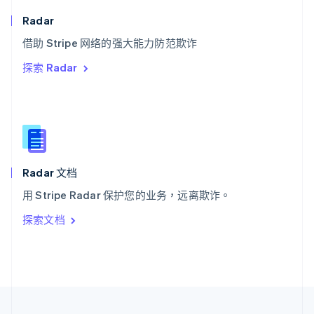
泰国
Radar
ไทย
English
希腊
借助 Stripe 网络的强大能力防范欺诈
English
探索 Radar
西班牙
Español
English
新加坡
English
简体中文
新西兰
English
匈牙利
English
Radar 文档
意大利
用 Stripe Radar 保护您的业务，远离欺诈。
Italiano
English
印度
探索文档
English
英国
English
直布罗陀
English
中国内地
简体中文
English