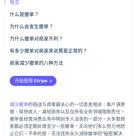
导言
什么是撤单？
Stripe Sessions 2026
为什么会发生撤单？
了解 Stripe 如何为 AI 构建经济基础设施。
立即观看
为什么撤单对商家不利？
有多少撤单对商家来说算是正常的？
商家减少撤单的八种方法
优先考虑线上和线下支付的安全性
开始使用 Stripe
制定明确的退货和退款政策
保持线上库存更新
减少撤单
的挑战与商家最关心的一切息息相关：客户满意
产品描述要清晰
度、保持收入、减轻损失以及在所有业务领域限制责任。
撤单是经营消费业务中特别令人沮丧的一部分，大多数商
管理交付预期
家都必须定期处理至少一些撤单，无论他们多么努力地防
止它们。不幸的是，无法找到永久消除撤单的“秘密解决
保持联络通畅