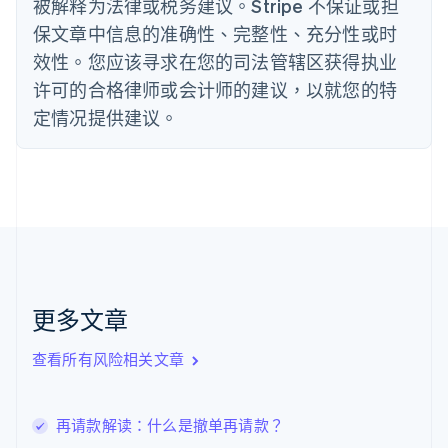
被解释为法律或税务建议。Stripe 不保证或担
芬兰
保文章中信息的准确性、完整性、充分性或时
English
Svenska
效性。您应该寻求在您的司法管辖区获得执业
荷兰
Nederlands
English
许可的合格律师或会计师的建议，以就您的特
加拿大
定情况提供建议。
English
Français
捷克
English
克罗地亚
English
Italiano
拉脱维亚
English
立陶宛
English
列支敦士登
更多文章
Deutsch
English
卢森堡
查看所有风险相关文章
Français
Deutsch
English
罗马尼亚
English
马尔他
再请款解读：什么是撤单再请款？
English