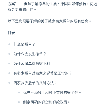
方案”——但越了解撤单的性质、原因及如何预防，问题
确保您的免费试用是真正免费的
就会变得越可控。
确保您的真实公司名称在信用卡账单上显示
以下是您需要了解的关于减少商家撤单的所有信息。
目录
什么是撤单？
为什么会发生撤单？
为什么撤单对商家不利
有多少撤单对商家来说算是正常的？
商家减少撤单的八种方法：
优先考虑线上和线下支付的安全性。
制定明确的退货和退款政策。