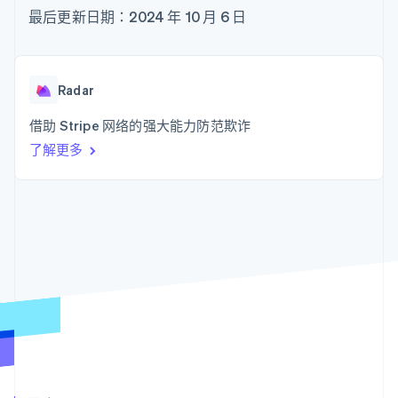
接入 125+ 种支
Stripe Sigma
产品路线图
SaaS
最后更新日期：2024 年 10 月 6 日
付方式
自定义报告
Sessions 年度大会
Authorization
Data Pipeline
招聘
Boost
数据同步
资讯中心
支付成功率优
资源
Stripe Press
化
按行业
Radar
Link
应用集成
加速结账
AI 企业
代码示例
借助 Stripe 网络的强大能力防范欺诈
创作者经济
开发者博客
联系
了解更多
游戏
API 状态
酒店、旅游与休闲
联系销售
保险
成为合作伙伴
更多
媒体与娱乐
Product roadmap
非营利组织
了解未来规划
专业服务
公共部门
Radar
零售
欺诈防范
Atlas
初创企业注册
生态系统
Climate
碳移除
合作伙伴
Stripe App Marketplace