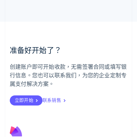
马来西亚
English
简体中文
美国
English
Español
简体中文
墨西哥
Español
English
挪威
准备好开始了？
English
葡萄牙
Português
English
创建账户即可开始收款，无需签署合同或填写银
日本
行信息。您也可以联系我们，为您的企业定制专
日本語
English
瑞典
属支付解决方案。
Svenska
English
瑞士
Deutsch
Français
Italiano
English
立即开始
联系销售
塞浦路斯
English
斯洛伐克
English
斯洛文尼亚
English
Italiano