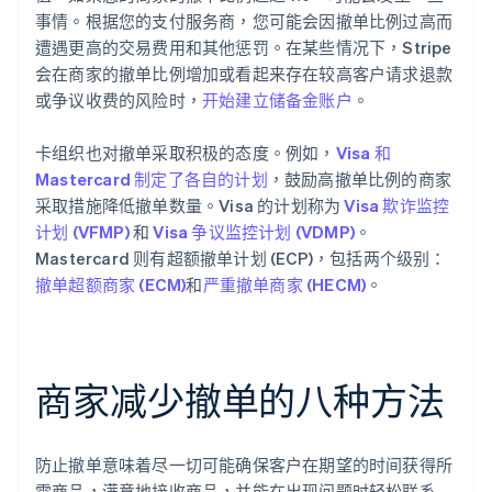
事情。根据您的支付服务商，您可能会因撤单比例过高而
遭遇更高的交易费用和其他惩罚。在某些情况下，Stripe
会在商家的撤单比例增加或看起来存在较高客户请求退款
或争议收费的风险时，
开始建立储备金账户
。
卡组织也对撤单采取积极的态度。例如，
Visa 和
Mastercard 制定了各自的计划
，鼓励高撤单比例的商家
采取措施降低撤单数量。Visa 的计划称为
Visa 欺诈监控
计划 (VFMP)
和
Visa 争议监控计划 (VDMP)
。
Mastercard 则有超额撤单计划 (ECP)，包括两个级别：
撤单超额商家 (ECM)
和
严重撤单商家 (HECM)
。
商家减少撤单的八种方法
防止撤单意味着尽一切可能确保客户在期望的时间获得所
需商品，满意地接收商品，并能在出现问题时轻松联系