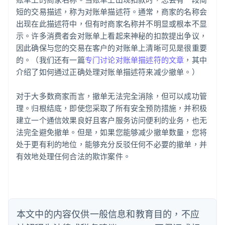
English
爱尔兰
短的交易描述，称为对账单描述符。通常，商家的名称会
English
出现在此描述符中，但有时商家名称并不明显或根本不显
爱沙尼亚
示。许多消费者会对账单上看起来神秘的扣款提出争议，
English
因此确保与您的交易在客户的对账单上清晰可见是很重要
奥地利
的。（我们还有一篇
专门讨论对账单描述符的文章
，其中
Deutsch
English
澳大利亚
介绍了如何通过正确处理对账单描述符来减少撤单。）
English
巴西
对于大多数商家而言，撤单无法完全消除，但可以成功管
Português
English
理。归根结底，即使您采取了所有安全预防措施，并积极
保加利亚
建立一个通信效果良好且客户服务访问便利的业务，也无
English
比利时
法完全避免撤单。但是，如果您能够减少撤单数量，您将
Nederlands
Français
Deutsch
English
处于更有利的地位，能够充分反驳任何不必要的撤单，并
波兰
有效地处理任何合法的欺诈案件。
English
丹麦
English
德国
Deutsch
English
法国
本文中的内容仅供一般信息和教育目的，不应
Français
English