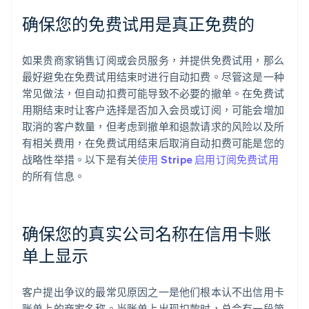
确保您的免费试用是真正免费的
如果贵商家销售订阅或会员服务，并提供免费试用，那么
最好避免在免费试用结束时进行自动扣费。尽管这是一种
常见做法，但自动扣费可能导致不必要的撤单。在免费试
用期结束时让客户选择是否加入会员或订阅，可能会增加
取消的客户数量，但考虑到撤单和退款请求的风险以及所
有相关费用，在免费试用结束后取消自动扣费可能是您的
战略性举措。以下是有关
使用 Stripe 启用订阅免费试用
的所有信息。
确保您的真实公司名称在信用卡账
单上显示
客户提出争议的最常见原因之一是他们根本认不出信用卡
阿联酋
账单上的商家名称。当账单上出现扣款时，总会有一段简