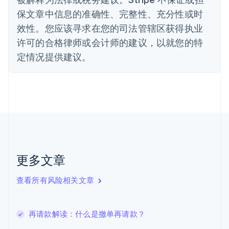
芬兰
保文章中信息的准确性、完整性、充分性或时
English
Svenska
效性。您应该寻求在您的司法管辖区获得执业
荷兰
Nederlands
English
许可的合格律师或会计师的建议，以就您的特
加拿大
定情况提供建议。
English
Français
捷克
English
克罗地亚
English
Italiano
拉脱维亚
English
立陶宛
English
列支敦士登
更多文章
Deutsch
English
卢森堡
查看所有风险相关文章
Français
Deutsch
English
罗马尼亚
English
马尔他
再请款解读：什么是撤单再请款？
English