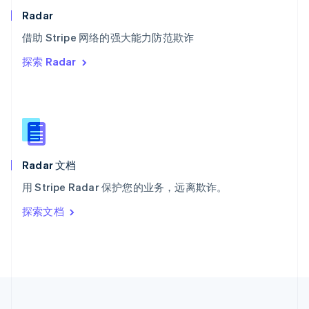
泰国
Radar
ไทย
English
希腊
借助 Stripe 网络的强大能力防范欺诈
English
探索 Radar
西班牙
Español
English
新加坡
English
简体中文
新西兰
English
匈牙利
English
Radar 文档
意大利
用 Stripe Radar 保护您的业务，远离欺诈。
Italiano
English
印度
探索文档
English
英国
English
直布罗陀
English
中国内地
简体中文
English