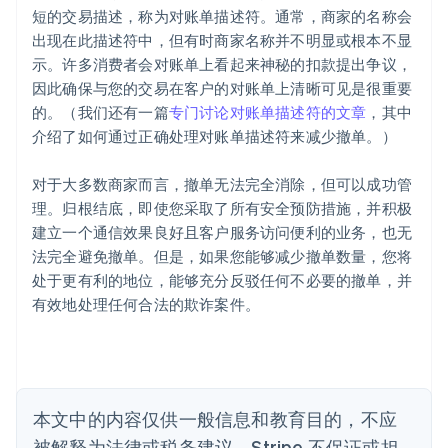
爱尔兰
短的交易描述，称为对账单描述符。通常，商家的名称会
English
出现在此描述符中，但有时商家名称并不明显或根本不显
爱沙尼亚
示。许多消费者会对账单上看起来神秘的扣款提出争议，
English
因此确保与您的交易在客户的对账单上清晰可见是很重要
奥地利
的。（我们还有一篇
专门讨论对账单描述符的文章
，其中
Deutsch
English
澳大利亚
介绍了如何通过正确处理对账单描述符来减少撤单。）
English
巴西
对于大多数商家而言，撤单无法完全消除，但可以成功管
Português
English
理。归根结底，即使您采取了所有安全预防措施，并积极
保加利亚
建立一个通信效果良好且客户服务访问便利的业务，也无
English
比利时
法完全避免撤单。但是，如果您能够减少撤单数量，您将
Nederlands
Français
Deutsch
English
处于更有利的地位，能够充分反驳任何不必要的撤单，并
波兰
有效地处理任何合法的欺诈案件。
English
丹麦
English
德国
Deutsch
English
法国
本文中的内容仅供一般信息和教育目的，不应
Français
English
被解释为法律或税务建议。Stripe 不保证或担