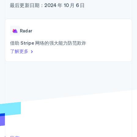
接入 125+ 种支
加密货币
Stripe Sigma
产品路线图
SaaS
最后更新日期：2024 年 10 月 6 日
付方式
自定义报告
购买
Sessions 年度大会
Terminal
Data Pipeline
招聘
线下支付
数据同步
资讯中心
Authorization
资源
Stripe Press
Boost
按行业
Radar
支付成功率优
应用集成
化
AI 企业
代码示例
借助 Stripe 网络的强大能力防范欺诈
Link
创作者经济
开发者博客
联系
了解更多
加速结账
游戏
API 状态
Financial
酒店、旅游与休闲
联系销售
Connections
保险
成为合作伙伴
关联金融账户
媒体与娱乐
数据
非营利组织
专业服务
公共部门
零售
更多
Product roadmap
了解未来规划
生态系统
Radar
合作伙伴
欺诈防范
Stripe App Marketplace
Atlas