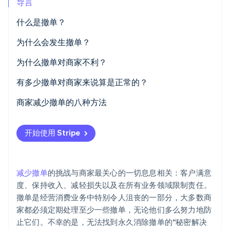
导言
初创企业注册
什么是撤单？
Climate
碳移除
为什么会发生撤单？
Identity
在线身份验证
为什么撤单对商家不利？
有多少撤单对商家来说算是正常的？
商家减少撤单的八种方法
Stripe Sessions 2026
优先考虑线上和线下支付的安全性
了解 Stripe 如何为 AI 构建经济基础设施。
开始使用 Stripe
立即观看
制定明确的退货和退款政策
保持线上库存更新
减少撤单
的挑战与商家最关心的一切息息相关：客户满意
产品描述要清晰
度、保持收入、减轻损失以及在所有业务领域限制责任。
撤单是经营消费业务中特别令人沮丧的一部分，大多数商
管理交付预期
家都必须定期处理至少一些撤单，无论他们多么努力地防
保持联络通畅
止它们。不幸的是，无法找到永久消除撤单的“秘密解决