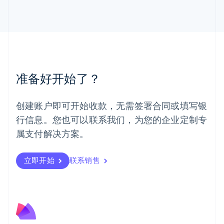
马来西亚
English
简体中文
美国
English
Español
简体中文
墨西哥
Español
English
挪威
准备好开始了？
English
葡萄牙
Português
English
创建账户即可开始收款，无需签署合同或填写银
日本
行信息。您也可以联系我们，为您的企业定制专
日本語
English
瑞典
属支付解决方案。
Svenska
English
瑞士
Deutsch
Français
Italiano
English
立即开始
联系销售
塞浦路斯
English
斯洛伐克
English
斯洛文尼亚
English
Italiano