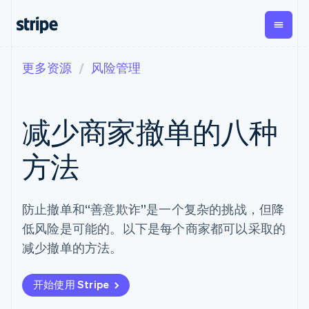
更多资源
风险管理
按企业阶段
文档
学习
支付
营收
资金管理
平台
易市
大型企业
Stripe 文档
博客
Payments
Billing
Treasury
初创企业
API 参考文档
客户案例
减少商家撤单的八种
在线支付
经常性收入
Con
库与 SDK
指南
企业财务
Managed
Metronome
Stripe Apps
Payments
按用量计费
Global
平台
方法
备案商家解决
Payouts
Subscriptions
Capi
按应用场景
方案
平
支持
向第三方
订阅管理
Payment links
客户
指南
智能体商务
打款
Invoicing
Trea
防止撤单和“善意欺诈”是一个复杂的挑战，但降
加密货币
获取支持
无代码支付
一次性或定期
Capital
平
电子商务
接受线上付款
托管支持方案
企业融资
Checkout
账单
嵌入
低风险是可能的。以下是每个商家都可以采取的
嵌入式金融
实施预置结账流程
专业服务
预构建支付界
Crypto
Tax
融服
财务自动化
构建平台或交易市场
减少撤单的方法。
钱包、稳
面
销售税和增值
Iss
全球化企业
管理订阅
定币发行
Elements
税自动化
实体
应用内支付
提供按用量计费
灵活的 UI 组件
和发卡基
Crypto
Revenue
虚拟
交易市场
发行稳定币支持的支付卡
开始使用 Stripe
Onramp
Payment
Recognition
础设施
公司
资金管理
通过智能体配置和管理服
可嵌入的
methods
会计自动化
平台
务