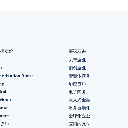
Deutsch
English
English
卢森堡
斯洛伐克
Français
Deutsch
English
English
罗马尼亚
斯洛文尼亚
English
English
Italiano
马尔他
泰国
English
ไทย
English
马来西亚
希腊
English
简体中文
English
品和定价
解决方案
价
大型企业
as
初创企业
horization Boost
智能体商务
ing
加密货币
tal
电子商务
ckout
嵌入式金融
mate
财务自动化
nect
全球化企业
密货币
应用内支付