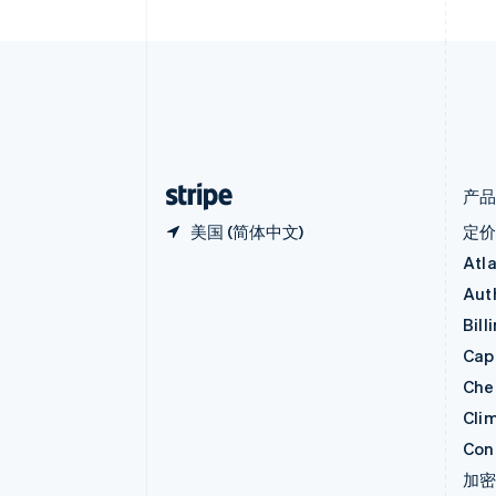
Nederlands
Français
Deutsch
English
波兰
English
丹麦
English
德国
Deutsch
English
法国
Français
English
产
美国 (简体中文)
定
Atl
Aut
Bill
Capi
Che
Cli
Con
加