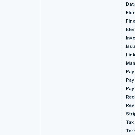
Dat
Ele
Fin
Iden
Invo
Iss
Lin
Man
Pay
Pay
Pay
Rad
Rev
Str
Tax
Ter