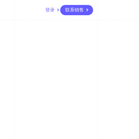
登录
联系销售
资源
生态系统
联系
场
更多
应用集成
合作伙伴
联系销售
Product roadmap
代码示例
Stripe App Marketplace
成为合作伙伴
了解未来规划
开发者博客
版
API 状态
Radar
欺诈防范
台版
务
Atlas
初创企业注册
卡
Climate
碳移除
Identity
在线身份验证