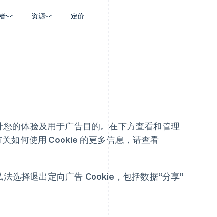
者
资源
定价
景
指南
按行业
公司
资金管理
平台和交易市
商务
持
接受线上付款
AI 企业
产品路线图
Treasury
Connect
币
持方案
实施预置结账流程
创作者经济
Sessions 年度大会
企业财务
平台支付
务
务
构建平台或交易市场
游戏
招聘
Global Payouts
Capital 平台
金融
管理订阅
酒店、旅游与休闲
资讯中心
向第三方打款
客户融资
动化
提供按用量计费
保险
Stripe Press
Capital
Treasury 平
企业
发行稳定币支持的支付卡
媒体与娱乐
企业融资
嵌入式金融服
支付
通过智能体配置和管理服务
非营利组织
技术来提升您的体验及用于广告目的。在下方查看和管理
Crypto
Issuing
场
专业服务
钱包、稳定币发行和发卡基础设
实体卡和虚拟
有关如何使用 Cookie 的更多信息，请查看
理
公共部门
施
零售
化
Crypto Onramp
on
可嵌入的加密货币购买
法选择退出定向广告 Cookie，包括数据“分享”