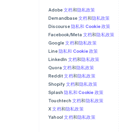
Adobe
文档
和
隐私政策
Demandbase
文档
和
隐私政策
Discourse
隐私和 Cookie 政策
Facebook/Meta
文档
和
隐私政策
Google
文档
和
隐私政策
阿联酋
English
Line
隐私和 Cookie 政策
爱尔兰
LinkedIn
文档
和
隐私政策
English
Quora
爱沙尼亚
文档
和
隐私政策
English
Reddit
文档
和
隐私政策
奥地利
Shopify
文档
和
隐私政策
Deutsch
English
澳大利亚
Splash
隐私和 Cookie 政策
English
Touchtech
文档
和
隐私政策
巴西
X
文档
和
隐私政策
Português
English
保加利亚
Yahoo!
文档
和
隐私政策
English
比利时