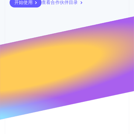
加密货币
125+
Stripe Sigma
开始使用
查看合作伙伴目录
产品路线图
SaaS
自定义报告
购买
Terminal
Sessions 年度大会
线下支付
Data Pipeline
招聘
数据同步
Authorization
资源
新闻编辑室
Boost
Stripe Press
支付成功率优
按行业
应用程序集成
化
代码示例
Link
AI 企业
开发者博客
加速结账
创作者经济
API 状态
联系
Financial
游戏
Connections
酒店、旅游与休闲
联系销售
关联金融账户
保险
成为合作伙伴
数据
媒体与娱乐
非营利组织
专业服务
公共部门
零售
更多
Product roadmap
了解未来规划
生态系统
Radar
欺诈防范
合作伙伴
Atlas
Stripe App Marketplace
初创企业注册