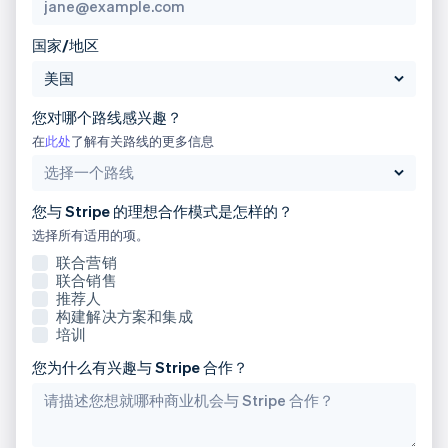
English
比利时
国家/地区
Nederlands
Français
Deutsch
English
波兰
English
您对哪个路线感兴趣？
丹麦
English
在
此处
了解有关路线的更多信息
德国
Deutsch
English
法国
您与 Stripe 的理想合作模式是怎样的？
Français
English
选择所有适用的项。
芬兰
联合营销
English
Svenska
联合销售
荷兰
推荐人
Nederlands
English
构建解决方案和集成
加拿大
培训
English
Français
您为什么有兴趣与 Stripe 合作？
捷克
English
克罗地亚
English
Italiano
拉脱维亚