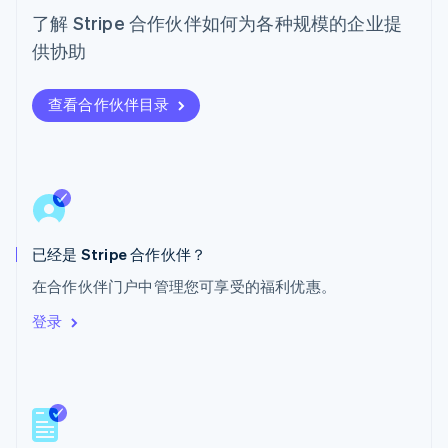
了解 Stripe 合作伙伴如何为各种规模的企业提
日本語
English
瑞典
供协助
Svenska
English
瑞士
Deutsch
Français
Italiano
English
查看合作伙伴目录
塞浦路斯
English
斯洛伐克
English
斯洛文尼亚
English
Italiano
泰国
已经是 Stripe 合作伙伴？
ไทย
English
希腊
在合作伙伴门户中管理您可享受的福利优惠。
English
登录
西班牙
Español
English
新加坡
English
简体中文
新西兰
English
匈牙利