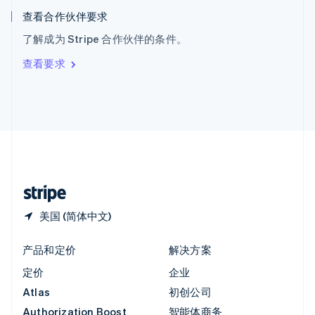
English
查看合作伙伴要求
意大利
了解成为 Stripe 合作伙伴的条件。
Italiano
English
印度
查看要求
English
英国
English
直布罗陀
English
中国内地
简体中文
English
中国香港特别行政区
English
简体中文
美国 (简体中文)
产品和定价
解决方案
定价
企业
Atlas
初创公司
Authorization Boost
智能体商务