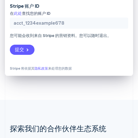
Stripe 账户 ID
English
立陶宛
在
此处
查找您的账户 ID
English
列支敦士登
Deutsch
English
您可能会收到来自 Stripe 的营销资料。您可以随时退出。
卢森堡
Français
Deutsch
English
罗马尼亚
提交
English
马尔他
English
Stripe 将依据其
隐私政策
来处理您的数据
马来西亚
English
简体中文
美国
English
Español
简体中文
墨西哥
Español
English
挪威
English
葡萄牙
探索我们的合作伙伴生态系统
Português
English
日本