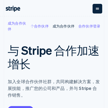
成为合作伙
按企业阶段
文档
学习
选择一个合作伙伴
成为合作伙伴
合作伙伴登录
支付
营收
资金管理
平台
伴
易市
大型企业
Stripe 文档
博客
Payments
Billing
Treasury
初创企业
API 参考文档
客户案例
在线支付
经常性收入
Con
库与 SDK
指南
与 Stripe 合作加速
企业财务
Managed
Metronome
Stripe Apps
Payments
按用量计费
Global
平台
备案商家解决
Payouts
Subscriptions
Capi
按应用场景
增长
方案
平
支持
向第三方
订阅管理
Payment links
客户
指南
智能体商务
打款
Invoicing
Trea
加密货币
获取支持
无代码支付
一次性或定期
Capital
平
电子商务
接受线上付款
管理支持方案
企业融资
Checkout
账单
嵌入
加入全球合作伙伴社群，共同构建解决方案，发
嵌入式金融
实施预建结账流程
专业服务
预构建支付界
Crypto
Tax
融服
财务自动化
构建平台或交易市场
钱包、稳
面
销售税和增值
Iss
展技能，推广您的公司和产品，并与 Stripe 合
全球化企业
管理订阅
定币发行
Elements
税自动化
实体
应用内支付
提供按用量计费
作销售。
灵活的 UI 组件
和发卡基
Crypto
Revenue
虚拟
交易市场
发行稳定币支持的支付卡
Onramp
支付方式
Recognition
础设施
公司
资金管理
使用代理预配和管理服务
可嵌入的
Access to
会计自动化
平台