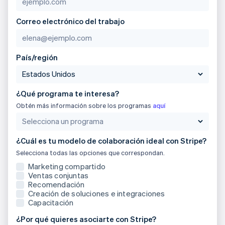
English
Austria
Correo electrónico del trabajo
Deutsch
English
Bélgica
Nederlands
Français
Deutsch
English
Brasil
País/región
Português
English
Bulgaria
English
¿Qué programa te interesa?
Canadá
Obtén más información sobre los programas
aquí
English
Français
China continental
简体中文
English
Chipre
¿Cuál es tu modelo de colaboración ideal con Stripe?
English
Selecciona todas las opciones que correspondan.
Croacia
Marketing compartido
English
Italiano
Ventas conjuntas
Dinamarca
Recomendación
English
Creación de soluciones e integraciones
Emiratos Árabes Unidos
Capacitación
English
¿Por qué quieres asociarte con Stripe?
Eslovaquia