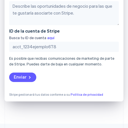
English
Eslovenia
English
Italiano
España
Español
English
ID de la cuenta de Stripe
Estados Unidos
Busca tu ID de cuenta
aquí
English
Español
简体中文
Estonia
English
Finlandia
Es posible que recibas comunicaciones de marketing de parte
English
Svenska
de Stripe. Puedes darte de baja en cualquier momento.
Francia
Français
English
Enviar
Gibraltar
English
Grecia
Stripe gestionará tus datos conforme a su
Política de privacidad
English
Hungría
English
India
English
Irlanda