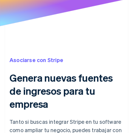
Radar
Prevención de fraude
Ecosistema
Atlas
Constitución de una startup
Socios
Climate
Stripe App Marketplace
Eliminación de dióxido de carbono
Identity
Verificación de identidad en línea
Asociarse con Stripe
Genera nuevas fuentes
de ingresos para tu
Sesiones de Stripe 2026
Descubre cómo Stripe construye la infraestructura económi
empresa
Mirar ahora
Tanto si buscas integrar Stripe en tu software
como ampliar tu negocio, puedes trabajar con