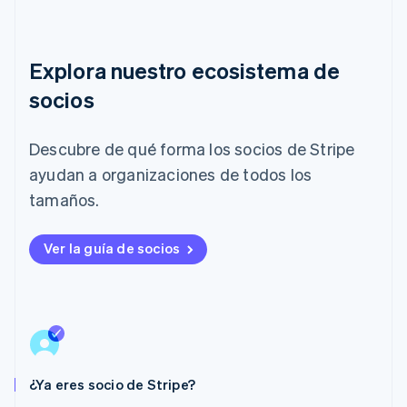
English
Italia
Italiano
English
Explora nuestro ecosistema de
Japón
日本語
English
socios
Letonia
English
Liechtenstein
Descubre de qué forma los socios de Stripe
Deutsch
English
ayudan a organizaciones de todos los
Lituania
English
tamaños.
Luxemburgo
Français
Deutsch
English
Malasia
Ver la guía de socios
English
简体中文
Malta
English
México
Español
English
Noruega
English
¿Ya eres socio de Stripe?
Nueva Zelandia