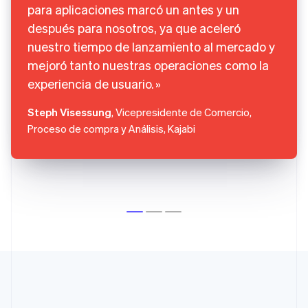
para aplicaciones marcó un antes y un
después para nosotros, ya que aceleró
nuestro tiempo de lanzamiento al mercado y
mejoró tanto nuestras operaciones como la
experiencia de usuario.
Steph Visessung
, Vicepresidente de Comercio,
Proceso de compra y Análisis, Kajabi