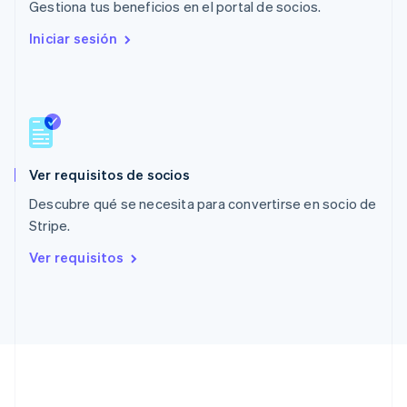
English
Gestiona tus beneficios en el portal de socios.
Países Bajos
Iniciar sesión
Nederlands
English
Polonia
English
Portugal
Português
English
RAE de Hong Kong, China
English
简体中文
Ver requisitos de socios
Reino Unido
English
Descubre qué se necesita para convertirse en socio de
República Checa
Stripe.
English
Rumania
Ver requisitos
English
Singapur
English
简体中文
Suecia
Svenska
English
Suiza
Deutsch
Français
Italiano
English
Tailandia