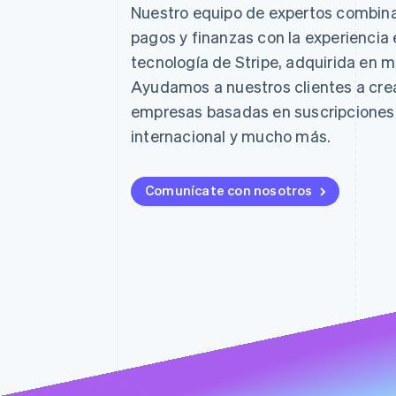
Authorization Boost
Nuestro equipo de expertos combin
Optimizaciones de aceptación
Link
pagos y finanzas con la experiencia e
Proceso de compra acelerado
tecnología de Stripe, adquirida en m
Financial Connections
Datos de ctas. financieras
Ayudamos a nuestros clientes a crea
vinculadas
empresas basadas en suscripciones,
internacional y mucho más.
Comunícate con nosotros