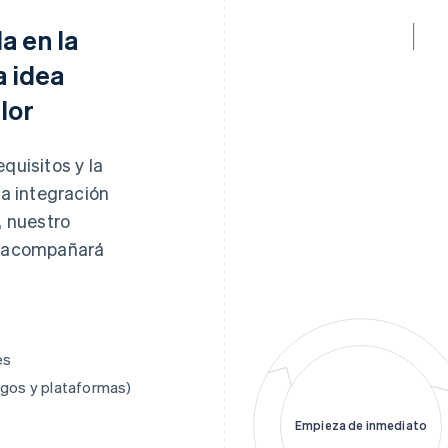
a en la
a idea
lor
quisitos y la
la integración
, nuestro
te acompañará
es
agos y plataformas)
Empieza de inmediato