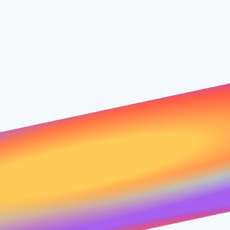
Sesiones de Stripe
2026
Descubre cómo Stripe
construye la
infraestructura
económica para la IA.
Mirar ahora