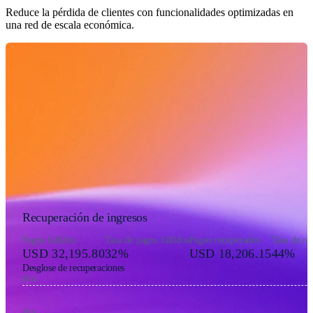
Reduce la pérdida de clientes con funcionalidades optimizadas en
una red de escala económica.
Recuperación de ingresos
Pagos fallidos
Tasa de pagos fallidos
Pagos recuperados
Tasa de re
USD 32,195.80
32%
USD 18,206.15
44%
Desglose de recuperaciones
60 k
40 k