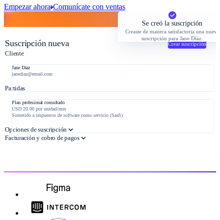
Empezar ahora
Comunícate con ventas
Se creó la suscripción
Creaste de manera satisfactoria una nueva
suscripción para Jane Díaz.
Suscripción nueva
Crear suscripción
Cliente
Jane Diaz
janediaz@email.com
Partidas
Plan profesional consultado
USD 20.00 por unidad/mes
Sometido a impuestos de software como servicio (SaaS)
Opciones de suscripción
Facturación y cobro de pagos