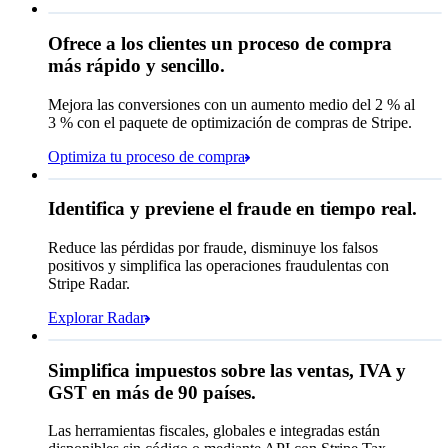
A
Juana Pérez
De
Queried
Ofrece a los clientes un proceso de compra
Información de contacto
Nota
Ten en cuenta que esto incluye hasta
más rápido y sencillo.
Correo electrónico
25
usuarios y
24
meses de datos históricos
Mejora las conversiones con un aumento medio del 2 % al
Método de pago
Ver datos de la factura
3 % con el paquete de optimización de compras de Stripe.
Tarjeta
Optimiza tu proceso de compra
Elige un método de pago
Cash App Pay
Rendimiento de las reglas
Identifica y previene el fraude en tiempo real.
Affirm
Tarjeta
Transferencia bancaria
Reduce las pérdidas por fraude, disminuye los falsos
Queried
Criptomoneda
positivos y simplifica las operaciones fraudulentas con
Código postal
98104
Stripe Radar.
Tasa impositiva
10.55%
municipal
Explorar Radar
Pagar Queried
USD 275.27
Simplifica impuestos sobre las ventas, IVA y
Suscripción
USD 249.00
GST en más de 90 países.
Impuesto sobre las ventas (
10.55%
)
USD 26.27
Las herramientas fiscales, globales e integradas están
Total por pagar hoy
USD 275.27