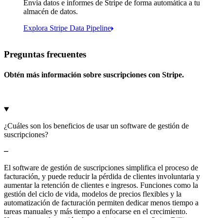
Envía datos e informes de Stripe de forma automática a tu
almacén de datos.
Snowflake
Amazon Redshift
Explora Stripe Data Pipeline
Según Sigma, tenemos 783:
https://dashboard.stripe.com/quer...
Preguntas frecuentes
Databricks
Amazon S3
Obtén más información sobre suscripciones con Stripe.
Microsoft Azure
Google Cloud Storage
Cancelar
Continuar
¿Cuáles son los beneficios de usar un software de gestión de
suscripciones?
El software de gestión de suscripciones simplifica el proceso de
facturación, y puede reducir la pérdida de clientes involuntaria y
aumentar la retención de clientes e ingresos. Funciones como la
gestión del ciclo de vida, modelos de precios flexibles y la
automatización de facturación permiten dedicar menos tiempo a
tareas manuales y más tiempo a enfocarse en el crecimiento.