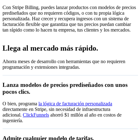
Con Stripe Billing, puedes lanzar productos con modelos de precios
prediseñados que no requieren códigos, o con tu propia lógica
personalizada. Haz crecer y recupera ingresos con un sistema de
facturación flexible que garantiza que tus precios puedan cambiar
tan rápido como lo hacen tu empresa, tus clientes y los mercados.
Configura la facturación por tarifa plana
Llega al mercado más rápido.
Configura tu catálogo de productos
Ahorra meses de desarrollo con herramientas que no requieren
Acepta pagos recurrentes con suscripciones.
programación y extensiones integradas.
Crea suscripciones
Ver detalles de suscripción después del pago.
Ver estado de suscripciones
Lanza modelos de precios prediseñados con unos
Permite que los clientes gestionen suscripciones, facturas y
pocos clics.
facturación.
O bien, programa
la lógica de facturación personalizada
Empieza ahora
directamente en Stripe, sin necesidad de infraestructura
adicional.
ClickFunnels
ahorró $1 millón al año en costos de
ingeniería.
Zenflow
Admite cualquier modelo de tarifas.