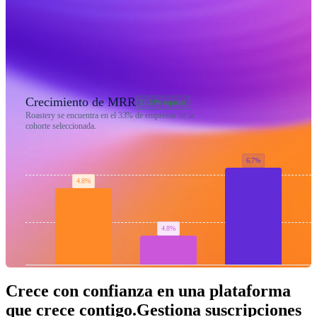
Crecimiento de MRR
El 33% superior
Roastery se encuentra en el
33%
de empresas de la
cohorte seleccionada.
6.7%
4.8%
4.8%
Roastery
Base del 25%
El 25% superior
Crece con confianza en una plataforma
que crece contigo.
Gestiona suscripciones