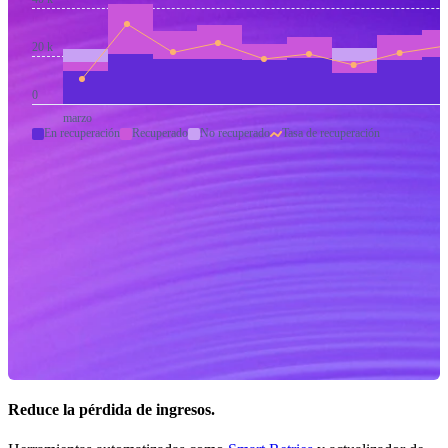
20 k
0
marzo
En recuperación
Recuperado
No recuperado
Tasa de recuperación
Reduce la pérdida de ingresos.