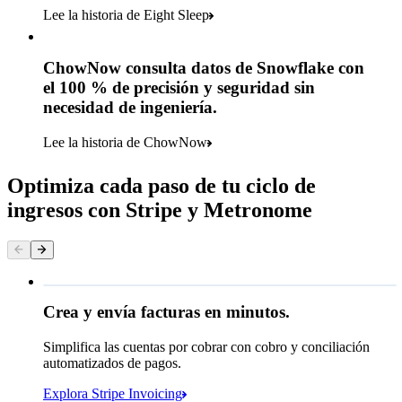
Lee la historia de Eight Sleep
ChowNow consulta datos de Snowflake con
el 100 % de precisión y seguridad sin
necesidad de ingeniería.
Lee la historia de ChowNow
Optimiza cada paso de tu ciclo de
ingresos con Stripe y Metronome
Queried
Crea y envía facturas en minutos.
Simplifica las cuentas por cobrar con cobro y conciliación
USD 249.00
automatizados de pagos.
Vence el 8 de junio
Explora Stripe Invoicing