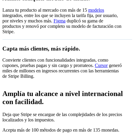
Lanza tu producto al mercado con más de 15
modelos
USD 0.01
Pago por consumo
integrados, entre los que se incluyen la tarifa fija, por usuario,
Paga solo por lo que consumes
Oferta especial
por unidad
por niveles y muchos más.
Figma
duplicó su gama de
Empieza ahora
productos y renovó por completo su modelo de facturación con
Stripe.
Cupón de 50% de descuento
Válido hasta el 15 jul 2027
Capta más clientes, más rápido.
USD 149
Suscripción mensual
Prueba sin cargo de 14 días
Acceso ilimitado
por mes
En todas las suscripciones de café
Convierte clientes con funcionalidades integradas, como
Suscríbete
cupones, pruebas pagas y sin cargo y prorrateos.
Cursor
generó
miles de millones en ingresos recurrentes con las herramientas
Canjear
de Stripe Billing.
USD 140
Suscripción anual
Amplía tu alcance a nivel internacional
Acceso ilimitado
por mes
con facilidad.
Suscríbete
Deja que Stripe se encargue de las complejidades de los precios
localizados y los impuestos.
Acepta más de 100 métodos de pago en más de 135 monedas.