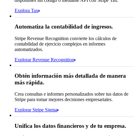
disponibles sin código o mediante API con Stripe Tax.
Se solicitó autenticación con 3D Secure
Explora Tax
Permitir la coincidencia de reglas
Ingresos reconocidos
Automatiza la contabilidad de ingresos.
USD 5,839,417.15
Coincidencia con una regla de bloqueo
Revisar la coincidencia de reglas
Stripe Revenue Recognition convierte los cálculos de
Abierto
Cerrado
contabilidad de ejercicio complejos en informes
automatizados.
Explorar Revenue Recognition
Obtén información más detallada de manera
más rápida.
¿Cuántos clientes tenemos en
Francia?
select
id,
Crea consultas e informes personalizados sobre tus datos de
email,
Ene.
Oct.
Stripe para tomar mejores decisiones empresariales.
3 líneas ocultas
shipping_address_country
Explorar Stripe Sigma
from
customers
where
shipping_address_country =
'FR'
Selecciona el destino del almacenamiento de
Unifica los datos financieros y de tu empresa.
datos