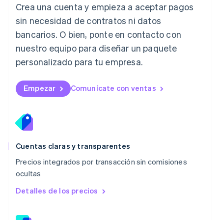
Crea una cuenta y empieza a aceptar pagos
Deutsch
English
Lituania
sin necesidad de contratos ni datos
English
bancarios. O bien, ponte en contacto con
Luxemburgo
nuestro equipo para diseñar un paquete
Français
Deutsch
English
Malasia
personalizado para tu empresa.
English
简体中文
Malta
English
Empezar
Comunícate con ventas
México
Español
English
Noruega
English
Nueva Zelandia
English
Cuentas claras y transparentes
Países Bajos
Precios integrados por transacción sin comisiones
Nederlands
English
ocultas
Polonia
English
Detalles de los precios
Portugal
Português
English
RAE de Hong Kong, China