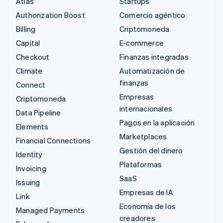
Atlas
Startups
Authorization Boost
Comercio agéntico
Billing
Criptomoneda
Capital
E-commerce
Checkout
Finanzas integradas
Climate
Automatización de
finanzas
Connect
Empresas
Criptomoneda
internacionales
Data Pipeline
Pagos en la aplicación
Elements
Marketplaces
Financial Connections
Gestión del dinero
Identity
Plataformas
Invoicing
SaaS
Issuing
Empresas de IA
Link
Economía de los
Managed Payments
creadores