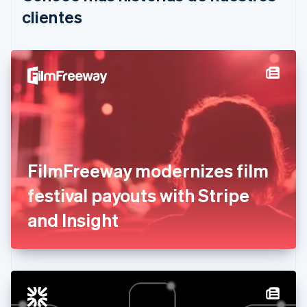
English
clientes
Canadá
English
Français
China continental
简体中文
English
Chipre
English
Croacia
English
Italiano
Dinamarca
English
Emiratos Árabes Unidos
FilmFreeway modernizes film
English
festival payouts with Stripe
Eslovaquia
English
and Insight
Eslovenia
English
Italiano
España
Español
English
Estados Unidos
English
Español
简体中文
Estonia