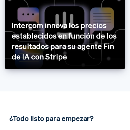
English
Finlandia
English
Svenska
Francia
Intercom innova los precios
Français
English
Gibraltar
establecidos en función de los
English
resultados para su agente Fin
Grecia
English
de IA con Stripe
Hungría
English
India
English
Irlanda
English
Italia
Italiano
English
Japón
日本語
English
¿Todo listo para empezar?
Letonia
English
Liechtenstein