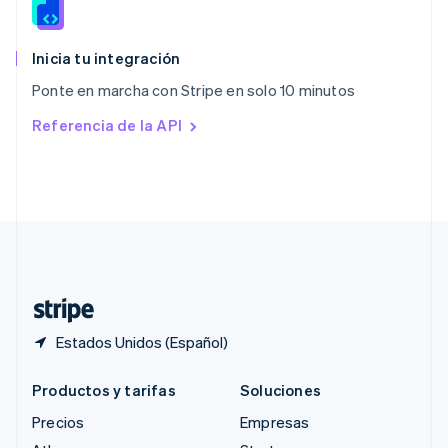
English
简体中文
Reino Unido
English
Inicia tu integración
República Checa
Ponte en marcha con Stripe en solo 10 minutos
English
Rumania
Referencia de la API
English
Singapur
English
简体中文
Suecia
Svenska
English
Suiza
Deutsch
Français
Italiano
English
Tailandia
ไทย
English
Estados Unidos (Español)
Productos y tarifas
Soluciones
Precios
Empresas