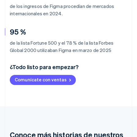
de los ingresos de Figma procedían de mercados
internacionales en 2024.
95 %
de la lista Fortune 500 y el 78 % de la lista Forbes
Global 2000 utilizaban Figma en marzo de 2025
¿Todo listo para empezar?
Alemania
Comunícate con ventas
Deutsch
English
Australia
English
Austria
Deutsch
English
Bélgica
Nederlands
Français
Deutsch
English
Brasil
Português
English
Conoce más historias de nuestros
Bulgaria