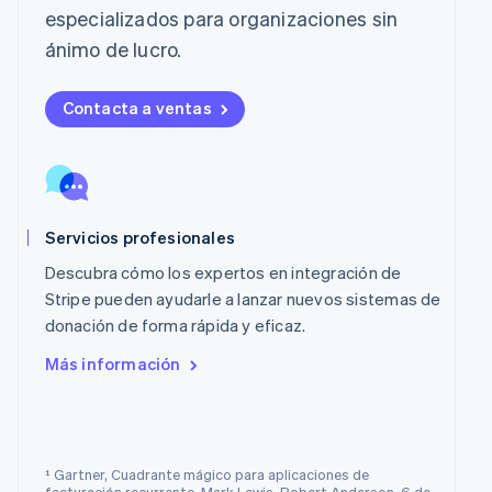
English
简体中文
especializados para organizaciones sin
Malta
ánimo de lucro.
English
México
Español
English
Contacta a ventas
Noruega
English
Nueva Zelandia
English
Países Bajos
Nederlands
English
Servicios profesionales
Polonia
Descubra cómo los expertos en integración de
English
Stripe pueden ayudarle a lanzar nuevos sistemas de
Portugal
donación de forma rápida y eficaz.
Português
English
RAE de Hong Kong, China
Más información
English
简体中文
Reino Unido
English
República Checa
English
¹ Gartner, Cuadrante mágico para aplicaciones de
Rumania
facturación recurrente, Mark Lewis, Robert Anderson, 6 de