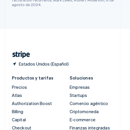
English
agosto de 2024.
Singapur
English
简体中文
Suecia
Svenska
English
Suiza
Deutsch
Français
Italiano
English
Tailandia
ไทย
English
Estados Unidos (Español)
Productos y tarifas
Soluciones
Precios
Empresas
Atlas
Startups
Authorization Boost
Comercio agéntico
Billing
Criptomoneda
Capital
E-commerce
Checkout
Finanzas integradas