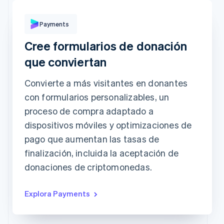
Pagar con
Payments
Cree formularios de donación
Revolut
Tarjeta
Klarna
Pay
que conviertan
Información de la tarjeta
1234 1234 1234 1234
Convierte a más visitantes en donantes
con formularios personalizables, un
Fecha de vencimiento
Código de seguridad
proceso de compra adaptado a
La dirección de cobro es la misma que la de envío
dispositivos móviles y optimizaciones de
Guardar mis datos para un proceso de compra
seguro en un clic
Paga más rápido en [comerciante] y en miles de sitios.
pago que aumentan las tasas de
finalización, incluida la aceptación de
donaciones de criptomonedas.
Explora Payments