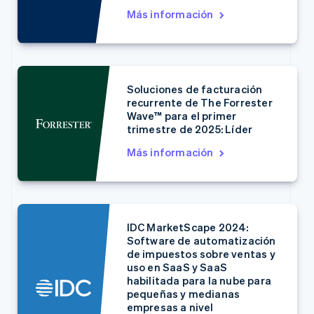
Más información
Alemania
Soluciones de facturación
Deutsch
English
recurrente de The Forrester
Australia
Wave™ para el primer
English
trimestre de 2025: Líder
Austria
Más información
Deutsch
English
Bélgica
Nederlands
Français
Deutsch
English
Brasil
Português
English
Bulgaria
IDC MarketScape 2024:
English
Software de automatización
Canadá
de impuestos sobre ventas y
uso en SaaS y SaaS
English
Français
habilitada para la nube para
China continental
pequeñas y medianas
简体中文
English
empresas a nivel
Chipre