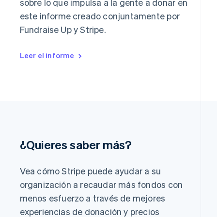
sobre lo que impulsa a la gente a donar en
English
este informe creado conjuntamente por
Grecia
English
Fundraise Up y Stripe.
Hungría
English
India
Leer el informe
English
Irlanda
English
Italia
Italiano
English
Japón
日本語
English
Letonia
¿Quieres saber más?
English
Liechtenstein
Deutsch
English
Vea cómo Stripe puede ayudar a su
Lituania
organización a recaudar más fondos con
English
Luxemburgo
menos esfuerzo a través de mejores
Français
Deutsch
English
experiencias de donación y precios
Malasia