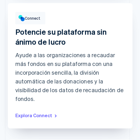
Volumen bruto
USD12,382.22
USD10,205.13 en el período anterior
Connect
Potencie su plataforma sin
ánimo de lucro
Ayude a las organizaciones a recaudar
Cuentas con mayores ingresos
Datos históricos
Prodigy Group
USD2,608.00
más fondos en su plataforma con una
Next Level Chicago
USD1,902.00
incorporación sencilla, la división
Togethere
USD1,801.00
Dulces CnM - Guadalajara
USD1,220.00
automática de las donaciones y la
Actualizado hoy a las 7:50 a.m.
visibilidad de los datos de recaudación de
fondos.
Explora Connect