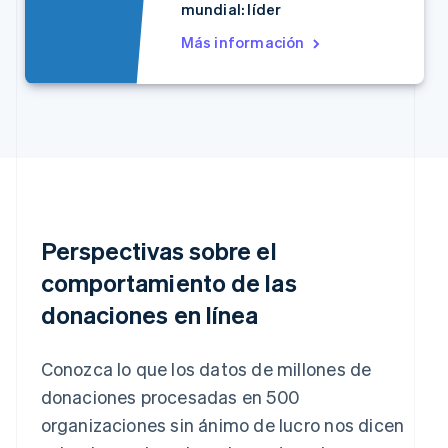
mundial: líder
English
Croacia
Más información
English
Italiano
Dinamarca
English
Emiratos Árabes Unidos
English
Eslovaquia
English
Eslovenia
English
Italiano
España
Perspectivas sobre el
Español
English
comportamiento de las
Estados Unidos
English
Español
简体中文
donaciones en línea
Estonia
English
Finlandia
Conozca lo que los datos de millones de
English
Svenska
donaciones procesadas en 500
Francia
Français
English
organizaciones sin ánimo de lucro nos dicen
Gibraltar