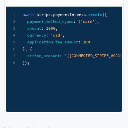
1
await
 stripe
.
paymentIntents
.
create
(
{
2
payment_method_types
:
[
'card'
]
,
3
amount
:
1000
,
4
currency
:
'usd'
,
5
application_fee_amount
:
200
6
}
,
{
7
stripe_account
:
'{{CONNECTED_STRIPE_ACCOUNT
8
}
)
;