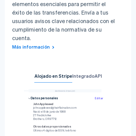
elementos esenciales para permitir el
éxito de las transferencias. Envía a tus
usuarios avisos clave relacionados con el
cumplimiento de la normativa de su
cuenta.
Más información
Alojado en Stripe
Integrado
API
dashboard.stripe.com
1
await
 stripe
.
payouts
.
retrieve
(
2
'{{PAYOUT_ID}}'
,
Datos personales
Editar
3
{
Datos profesionales
4
stripeAccount
:
John Appleseed
5
'{{CONNECTED_STRIPE_ACCOUNT_ID}}'
,
john.appleseed@hairflairsalon.com
6
}
)
;
Tu empresa
Nació el 8 de junio de 1988
hairflairsalon.com
27 Fredrick Ave
Otros datos proporcionados
Brothers, OR 97712
Calendario de
Fecha de nacimiento, teléfono, sector
Diario
transferencias
Otros datos proporcionados
Últimos 4 dígitos del SSN, teléfono
Chase Bank
Datos personales