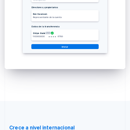
Directores y propietarios
Ron Swanson
Representante de la cuenta
Datos de la transferencia
USD
Stripe Bank
•
•
•
•
110000000
6789
Enviar
Crece a nivel internacional