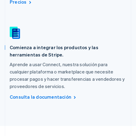
Precios
Nueva Zelandia
English
Países Bajos
Nederlands
English
Polonia
English
Portugal
Comienza a integrar los productos y las
Português
English
herramientas de Stripe.
RAE de Hong Kong, China
English
简体中文
Aprende a usar Connect, nuestra solución para
Reino Unido
cualquier plataforma o marketplace que necesite
English
procesar pagos y hacer transferencias a vendedores y
República Checa
proveedores de servicios.
English
Rumania
Consulta la documentación
English
Singapur
English
简体中文
Suecia
Svenska
English
Suiza
Deutsch
Français
Italiano
English