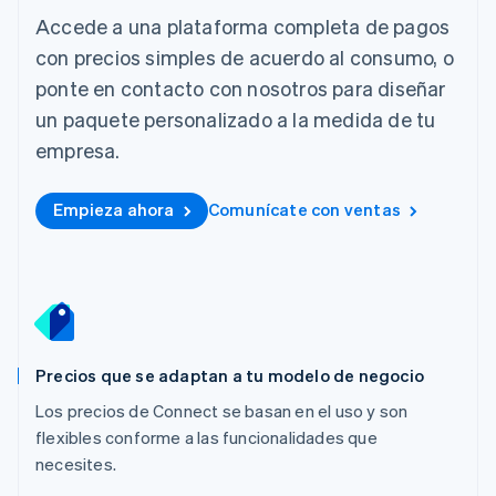
Irlanda
Accede a una plataforma completa de pagos
English
con precios simples de acuerdo al consumo, o
Italia
ponte en contacto con nosotros para diseñar
Italiano
English
un paquete personalizado a la medida de tu
Japón
日本語
English
empresa.
Letonia
English
Liechtenstein
Empieza ahora
Comunícate con ventas
Deutsch
English
Lituania
English
Luxemburgo
Français
Deutsch
English
Malasia
English
简体中文
Precios que se adaptan a tu modelo de negocio
Malta
English
Los precios de Connect se basan en el uso y son
México
flexibles conforme a las funcionalidades que
Español
English
necesites.
Noruega
English