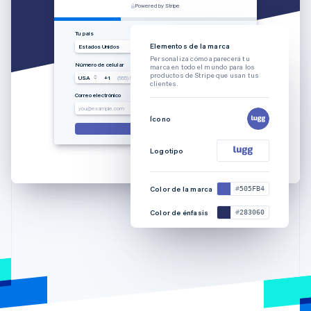
Powered by Stripe
Tu país
Elementos de la marca
Estados Unidos
Personaliza cómo aparecerá tu
Número de celular
marca en todo el mundo para los
productos de Stripe que usan tus
USA
+1
(555) 555-5555
clientes.
Correo electrónico
you@example.com
Ícono
Siguiente
Logotipo
Color de la marca
505FB4
Color de énfasis
283060