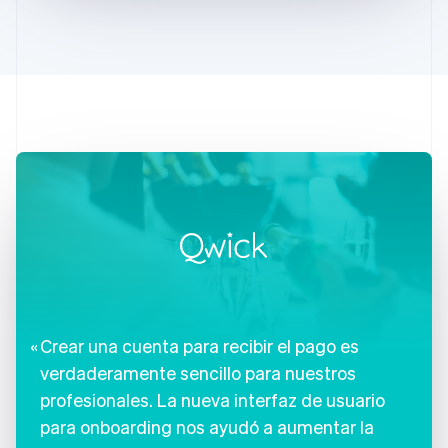
Deutsch
English
Australia
English
Austria
Deutsch
English
Bélgica
Nederlands
Français
Deutsch
English
Brasil
Português
English
Bulgaria
English
Canadá
English
Français
China continental
简体中文
English
Chipre
English
Crear una cuenta para recibir el pago es
Croacia
English
Italiano
verdaderamente sencillo para nuestros
Dinamarca
profesionales. La nueva interfaz de usuario
English
para onboarding nos ayudó a aumentar la
Emiratos Árabes Unidos
English