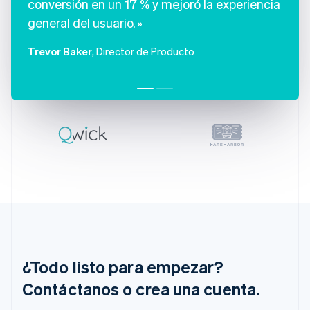
conversión en un 17 % y mejoró la experiencia
Eslovaquia
general del usuario.
English
Eslovenia
Trevor Baker
, Director de Producto
English
Italiano
España
Español
English
Estados Unidos
English
Español
简体中文
Estonia
English
Finlandia
English
Svenska
Francia
Français
English
Gibraltar
English
Grecia
English
¿Todo listo para empezar?
Hungría
English
Contáctanos o crea una cuenta.
India
English