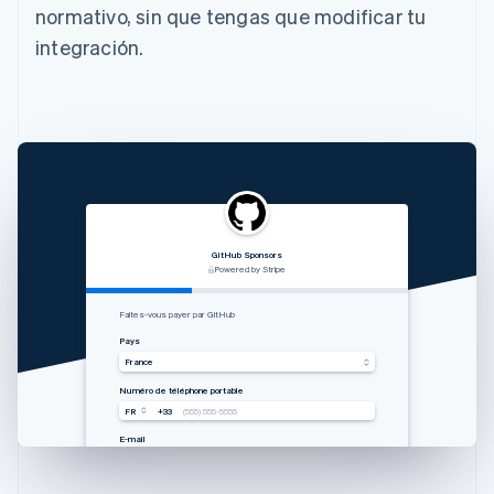
normativo, sin que tengas que modificar tu
integración.
GitHub Sponsors
RVshare
Qwick
Lugg
支付由 STRIPE 支持
Powered by Stripe
Powered by Stripe
Powered by Stripe
Zahlung von Rocket Rides akzeptieren
从 Lugg 收款
Get paid by Qwick
Faites-vous payer par GitHub
Land
国家
Country
Pays
Vereinigte Staaten
中国香港特别行政区
United States
France
Mobilnummer
手机号码
Mobile number
Numéro de téléphone portable
USA
USA
USA
FR
+33
+1
+1
+1
(555) 555-5555
(555) 555-5555
(555) 555-5555
(555) 555-5555
E-Mail
邮箱
Email
E-mail
you@example.com
you@example.com
you@example.com
you@example.com
Alemania