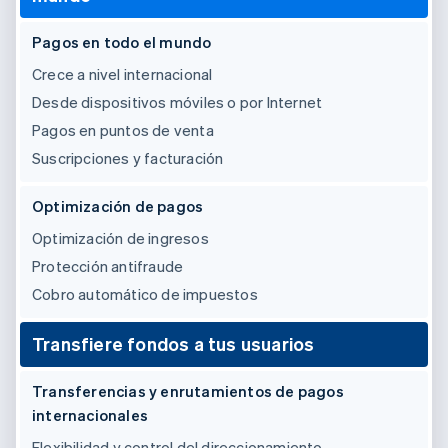
Radar
Pagos en todo el mundo
Prevención de fraude
Ecosistema
Crece a nivel internacional
Atlas
Constitución de una startup
Desde dispositivos móviles o por Internet
Socios
Climate
Stripe App Marketplace
Pagos en puntos de venta
Eliminación de dióxido de carbono
Suscripciones y facturación
Identity
Verificación de identidad en línea
Optimización de pagos
Optimización de ingresos
Protección antifraude
Cobro automático de impuestos
Sesiones de Stripe 2026
Descubre cómo Stripe construye la infraestructura económi
Transfiere fondos a tus usuarios
Mirar ahora
Transferencias y enrutamientos de pagos
internacionales
Flexibilidad y control del direccionamiento