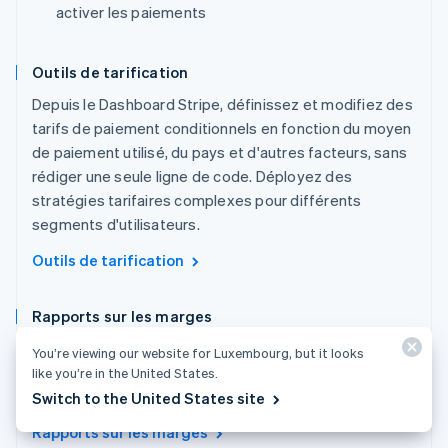
activer les paiements
Outils de tarification
Depuis le Dashboard Stripe, définissez et modifiez des
tarifs de paiement conditionnels en fonction du moyen
de paiement utilisé, du pays et d'autres facteurs, sans
rédiger une seule ligne de code. Déployez des
stratégies tarifaires complexes pour différents
segments d'utilisateurs.
Outils de tarification
Rapports sur les marges
Téléchargez des rapports pour comprendre votre
You’re viewing our website for Luxembourg, but it looks
commission sur les paiements et calculer plus
like you’re in the United States.
rapidement les pertes et profits associés.
Switch to the United States site
Rapports sur les marges