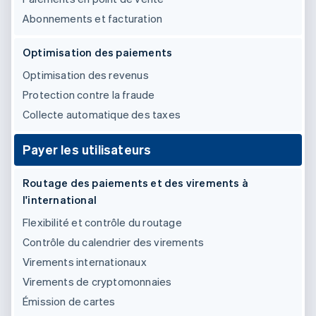
Découvrez les prochaines évolutions
Commerce en ligne
Abonnements et facturation
Radar
Prévention de la fraude
Optimisation des paiements
Écosystème
Atlas
Optimisation des revenus
Constitution de start-up
Partenaires
Protection contre la fraude
Climate
Stripe App Marketplace
Élimination du carbone
Collecte automatique des taxes
Identity
Vérification de l'identité
Payer les utilisateurs
Routage des paiements et des virements à
l'international
Flexibilité et contrôle du routage
Stripe Sessions 2026
Contrôle du calendrier des virements
Découvrez comment Stripe construit l’infrastructure écono
Regarder la vidéo
Virements internationaux
Virements de cryptomonnaies
Émission de cartes