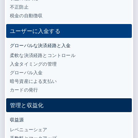
パートナー
不正防止
Climate
Stripe App Marketplace
カーボンリムーバル
税金の自動徴収
Identity
ユーザーに入金する
オンライン本人確認
グローバルな決済経路と入金
柔軟な決済経路とコントロール
入金タイミングの管理
Stripe Sessions 2026
Stripe が AI の経済インフラをどのように構築しているかを
グローバル入金
ご覧ください。
暗号資産による支払い
こちらをご覧ください
カードの発行
管理と収益化
収益源
レベニューシェア