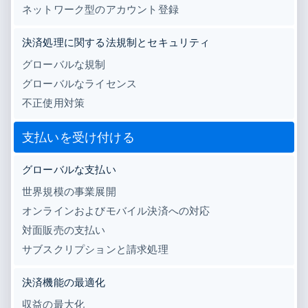
Recognition
ポーネント
ネットワーク型のアカウント登録
SaaS
従量課金請求を提供
決済手段
製品ロードマップ
ステーブルコイン担保型
会計管理の
125 以上の決
Sessions 年次カンファ
のカードを発行
自動化
決済処理に関する法規制とセキュリティ
済手段を利用
レンス
エージェントによるサー
Stripe
可能
Terminal
採用情報
ビスのプロビジョニング
グローバルな規制
Sigma
業種別
対面支払い
ニュースルーム
と管理
カスタムレ
Authorization
Stripe Press
グローバルなライセンス
ポート
Boost
AI 企業
不正使用対策
Data
決済成功率の
クリエイターエコノミ―
Pipeline
最適化
ゲーム
リソース
データの同
Link
ホスピタリティ、旅行、
お問い合わせ
支払いを受け付ける
期
スピーディー
レジャー
な決済
保険
アプリへの導入
営業にお問い合わせ
グローバルな支払い
メディアおよびエンター
コードサンプル
パートナーになる
テインメント
開発者のブログ
世界規模の事業展開
非営利団体
API ステータス
プロフェッショナルサー
オンラインおよびモバイル決済への対応
その他
ビス
Product roadmap
対面販売の支払い
パブリックセクター
今後の予定を確認
小売業
サブスクリプションと請求処理
Radar
不正防止
決済機能の最適化
エコシステム
Atlas
収益の最大化
スタートアップの企業設立