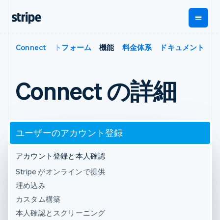
プレイス
Connect
プラットフォーム
機能
料金体系
ドキュメント
企業規模別
ドキュメント
学ぶ
支払い
収益
資金管
プラッ
理
フォー
大企業向け
Stripe のドキュメント
ブログ
とマー
Payments
Billing
スタートアップ向け
API リファレンス
導入事例
Connect の詳細
オンライン決
経常収益
ットプ
Global
ライブラリと SDK
ガイド
済
Metronome
Payouts
イス
Stripe Apps
Managed
従量課金
Payments
第三者
Connec
ユースケース別
マーチャント
サブスクリ
への入
サポート
プション
オブレコード
ユーザーのアカウント登録
金
プラッ
ガイド
エージェンティックコマ
サブスクリ
ソリューショ
Payment links
フォー
ース
サポートに問い合わせる
プションの
ン
決済の
アカウント登録と本人確認
E コマース / ECサイト
オンライン決済を受け付
管理サポートプラン
コーディング
管理
Invoicing
築
埋込型金融
け
プロフェッショナルサー
1 回限りまた
不要の決済ペ
Stripe がオンラインで提供
請求・財務関連
構築済みの決済を実装
ビス
は継続
ージ
Checkout
グローバルビジネス
プラットフォームまたは
埋め込み
構築済み決済
Tax
アプリ内決済
マーケットプレイスを構
消費税と
UI
カスタム構築
マーケットプレイス
築する
VAT の自動
Elements
資金管理
サブスクリプションを管
本人確認とスクリーニング
柔軟な UI コン
計算
Revenue
会社
プラットフォーム
理