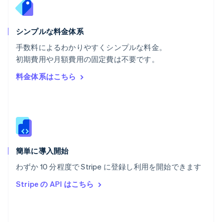
Nederlands
Français
Deutsch
English
ポーランド
English
シンプルな料金体系
ポルトガル
Português
English
手数料によるわかりやすくシンプルな料金。
マルタ
初期費用や月額費用の固定費は不要です。
English
料金体系はこちら
マレーシア
English
简体中文
メキシコ
Español
English
ラトビア
English
リトアニア
English
簡単に導入開始
リヒテンシュタイン
わずか 10 分程度で Stripe に登録し利用を開始できます
Deutsch
English
ルーマニア
Stripe の API はこちら
English
ルクセンブルグ
Français
Deutsch
English
中国香港特別行政区