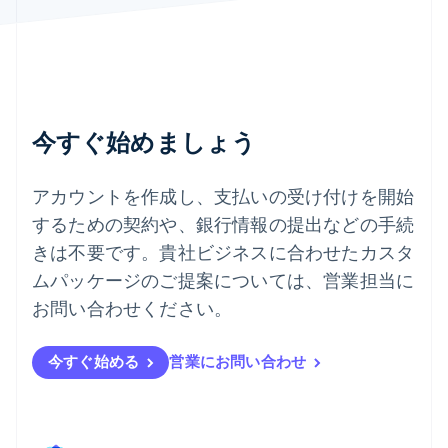
ไทย
English
チェコ共和国
English
デンマーク
English
ドイツ
今すぐ始めましょう
Deutsch
English
ニュージーランド
English
アカウントを作成し、支払いの受け付けを開始
ノルウェー
するための契約や、銀行情報の提出などの手続
English
ハンガリー
きは不要です。貴社ビジネスに合わせたカスタ
English
ムパッケージのご提案については、営業担当に
フィンランド
English
Svenska
お問い合わせください。
ブラジル
Português
English
フランス
今すぐ始める
営業にお問い合わせ
Français
English
ブルガリア
English
ベルギー