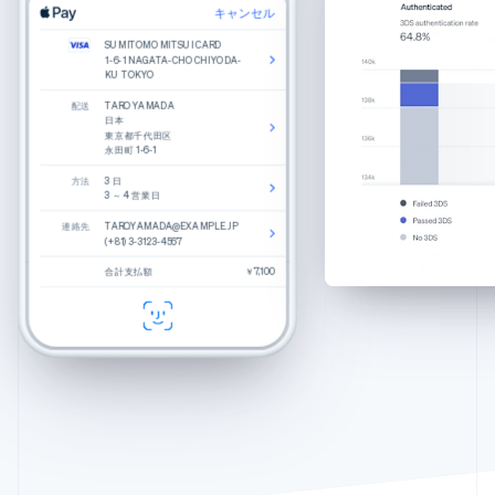
キャンセル
キャンセル
English
Français
キプロス
商品詳細
荷札
編集
削除
編集
削除
SUMITOMO MITSUI CARD
SUMITOMO MITSUI CARD
English
キャンセル
色: サンド
1-6-1 NAGATA-CHO CHIYODA-
1-6-1 NAGATA-CHO CHIYODA-
丸いレンズ、スリムなテンプルアーム、キーホー
KU TOKYO
KU TOKYO
ルブリッジを組み合わせた、美しい見た目の
ギリシア
1
￥2,500
SUMITOMO MITSUI CARD
「Haskell」です。
配送
配送
1-6-1 NAGATA-CHO CHIYODA-
TARO YAMADA
TARO YAMADA
English
手作業で研磨したセルロースアセテートを使用
KU TOKYO
日本
日本
クロアチア
東京都千代田区
東京都千代田区
アクロンコートされたネジで耐久性を確保
永田町 1-6-1
永田町 1-6-1
請求先
TARO YAMADA
English
Italiano
日本
ジブラルタル
レビュー
方法
方法
東京都千代田区
3 日
3 日
English
永田町 1-6-1
3 ～ 4 営業日
3 ～ 4 営業日
シンガポール
お勧め
連絡先
連絡先
連絡先
TARO.YAMADA@EXAMPLE.JP
TARO.YAMADA@EXAMPLE.JP
TARO.YAMADA@EXAMPLE.JP
合計
￥27,000
English
简体中文
(+81) 3-3123-4567
(+81) 3-3123-4567
(+81) 3-3123-4567
べっ甲柄
Percey
スイス
合計支払額
合計支払額
合計支払額
￥25,000
$270.00
￥7,100
合計金額見積
￥7,100
Deutsch
Français
Italiano
English
クリスタル
Durand
スウェーデン
購入
チェックアウト
カモミール
Felix
Svenska
English
スペイン
Español
English
スロバキア
English
スロベニア
English
Italiano
タイ