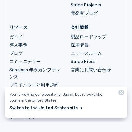
Stripe Projects
開発者ブログ
リソース
会社情報
ガイド
製品ロードマップ
導入事例
採用情報
ブログ
ニュースルーム
コミュニティー
Stripe Press
Sessions 年次カンファレ
営業にお問い合わせ
ンス
プライバシーと利用規約
禁止業種および制限付き
You’re viewing our website for Japan, but it looks like
業種
you’re in the United States.
Switch to the United States site
ライセンス
サイトマップ
クッキーの設定