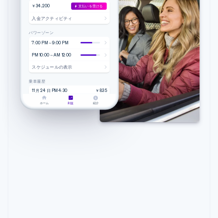
￥34,200
支払いを受ける
入金アクティビティ
パワーゾーン
7:00 PM～9:00 PM
PM 10:00～AM 12:00
スケジュールの表示
乗車履歴
11 月 24 日 PM 4:30
￥835
4.20 マイル • 9 分 51 秒
Lyft
ホーム
利益
紹介