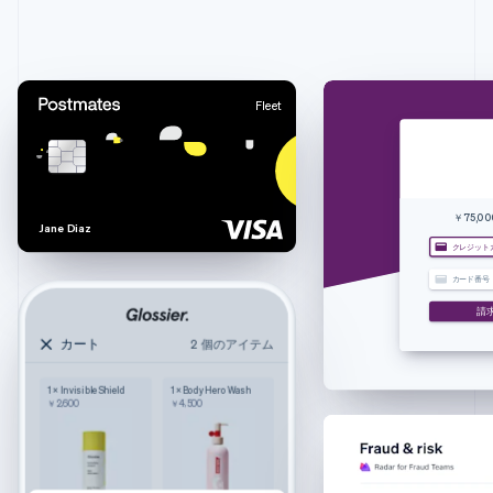
アイルランド
English
アメリカ
Fleet
English
Español
简体中文
アラブ首長国連邦
English
イギリス
English
イタリア
￥75,00
J
a
n
e
D
i
a
z
Italiano
English
クレジット
インド
カード番号
English
エストニア
請
English
カート
2 個のアイテム
オーストラリア
2 個のアイテム
カート
English
1 × Invisible Shield
1 × Body Hero Wash
オーストリア
Wilkie
￥2,600
￥4,500
機能性抜群
Deutsch
English
大き目のキャリーバッグ
色: ネイビー
オランダ
Nederlands
English
1
￥24,500
カナダ