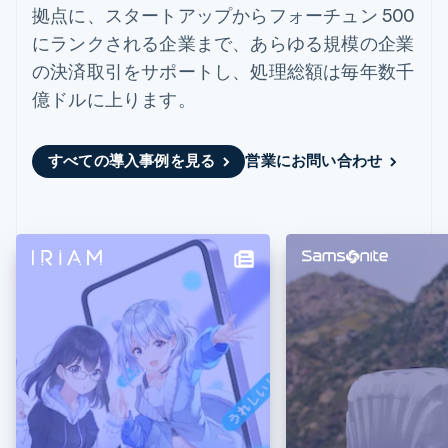
Recognition
ポーネント
拠点に、スタートアップからフォーチュン 500
SaaS
従量課金請求を提供
決済手段
製品ロードマップ
ステーブルコイン担保型
会計管理の
にランクされる企業まで、あらゆる規模の企業
125 以上の決
Sessions 年次カンファ
のカードを発行
自動化
済手段を利用
レンス
の決済取引をサポートし、処理総額は毎年数千
エージェントによるサー
Stripe
可能
Terminal
採用情報
ビスのプロビジョニング
Sigma
億ドルに上ります。
業種別
対面支払い
ニュースルーム
と管理
カスタムレ
Authorization
Stripe Press
ポート
Boost
AI 企業
Data
決済成功率の
クリエイターエコノミ―
すべての導入事例を見る
営業にお問い合わせ
Pipeline
最適化
ゲーム
リソース
データの同
Link
ホスピタリティ、旅行、
お問い合わせ
期
スピーディー
レジャー
な決済
保険
アプリへの導入
営業にお問い合わせ
メディアおよびエンター
コードサンプル
パートナーになる
テインメント
開発者のブログ
非営利団体
API ステータス
プロフェッショナルサー
その他
ビス
Product roadmap
パブリックセクター
今後の予定を確認
小売業
Radar
不正防止
エコシステム
Atlas
スタートアップの企業設立