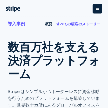
導入事例
概要
すべての顧客のストーリー
企業規模別
ドキュメント
学ぶ
支払い
収益
資金管
プラッ
理
フォー
大企業向け
Stripe のドキュメント
ブログ
とマー
Payments
Billing
スタートアップ向け
API リファレンス
導入事例
数百万社を支える
オンライン決
経常収益
ットプ
Global
ライブラリと SDK
ガイド
済
Metronome
Payouts
イス
Stripe Apps
Managed
決済プラットフォ
従量課金
Payments
第三者
Connec
ユースケース別
マーチャント
サブスクリ
への入
サポート
プション
オブレコード
金
プラッ
ガイド
エージェンティックコマ
ーム
サブスクリ
ソリューショ
Payment links
フォー
ース
サポートに問い合わせる
プションの
ン
決済の
E コマース / ECサイト
オンライン決済を受け付
管理サポートプラン
コーディング
管理
Invoicing
築
埋込型金融
け
プロフェッショナルサー
1 回限りまた
不要の決済ペ
請求・財務関連
構築済みの決済を実装
ビス
は継続
ージ
Checkout
グローバルビジネス
プラットフォームまたは
Stripe はシンプルかつボーダーレスに資金移動
構築済み決済
Tax
アプリ内決済
マーケットプレイスを構
消費税と
UI
を行うためのプラットフォームを構築していま
マーケットプレイス
築する
VAT の自動
Elements
資金管理
サブスクリプションを管
す。世界数十カ所にあるグローバルオフィスを
柔軟な UI コン
計算
Revenue
会社
プラットフォーム
理