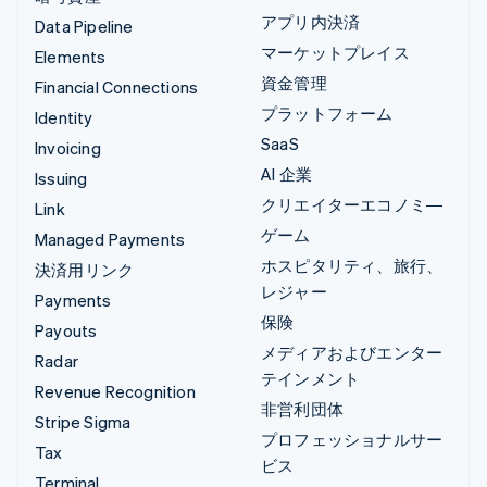
アプリ内決済
Data Pipeline
マーケットプレイス
Elements
資金管理
Financial Connections
プラットフォーム
Identity
SaaS
Invoicing
AI 企業
Issuing
クリエイターエコノミ―
Link
ゲーム
Managed Payments
ホスピタリティ、旅行、
決済用リンク
レジャー
Payments
保険
Payouts
メディアおよびエンター
Radar
テインメント
Revenue Recognition
非営利団体
Stripe Sigma
プロフェッショナルサー
Tax
ビス
Terminal