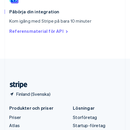
Sverige
Svenska
English
Påbörja din integration
Thailand
Kom igång med Stripe på bara 10 minuter
ไทย
English
Tjeckien
Referensmaterial för API
English
Tyskland
Deutsch
English
Ungern
English
USA
English
Español
简体中文
Österrike
Deutsch
English
Finland (Svenska)
Produkter och priser
Lösningar
Priser
Storföretag
Atlas
Startup-företag