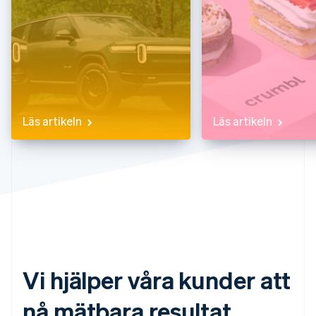
Identitetsverifiering online
Partner
Stripe App Marketplace
Stripe Sessions 2026
Se hur Stripe bygger den ekonomiska inf
Titta nu
Läs artikeln
Läs artikeln
Vi hjälper våra kunder att
nå mätbara resultat