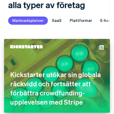
alla typer av företag
Marknadsplatser
SaaS
Plattformar
E-hand
Kickstarter utökar sin globala
räckvidd och fortsätter att
förbättra crowdfunding-
upplevelsen med Stripe