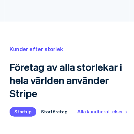
Kunder efter storlek
Företag av alla storlekar i
hela världen använder
Stripe
Alla kundberättelser
Startup
Startup
Storföretag
Storföretag