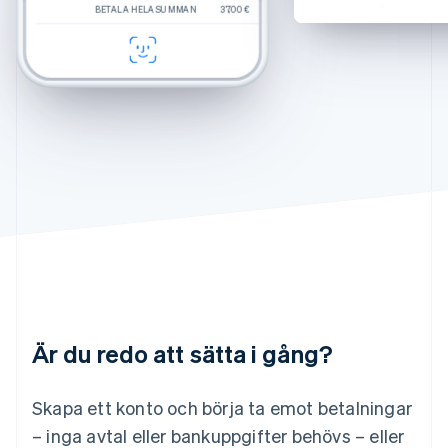
BETALA HELA SUMMAN
BETALA HELA SUMMAN
BETALA HELA SUMMAN
250,00 €
$270.00
37,00 €
Japan
Beräknad totalsumma
37,00 €
Durand
Crystal
日本語
English
GÅ TILL KASSAN
KASSA
Felix
Chamomile Fade
Kanada
English
Français
Kroatien
English
Italiano
Lettland
English
Liechtenstein
Deutsch
English
Litauen
English
Luxemburg
Français
Deutsch
English
Malaysia
English
简体中文
Malta
Är du redo att sätta i gång?
English
Mexiko
Skapa ett konto och börja ta emot betalningar
Español
English
Nederländerna
– inga avtal eller bankuppgifter behövs – eller
Nederlands
English