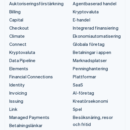
Auktoriseringsförstärkning
Agentbaserad handel
Billing
Kryptovaluta
Capital
E-handel
Checkout
Integrerad finansiering
Climate
Ekonomiautomatisering
Connect
Globala företag
Kryptovaluta
Betalningar i appen
Data Pipeline
Marknadsplatser
Elements
Penninghantering
Financial Connections
Plattformar
Identity
SaaS
Invoicing
AI-företag
Issuing
Kreatörsekonomi
Link
Spel
Managed Payments
Besöksnäring, resor
och fritid
Betalningslänkar