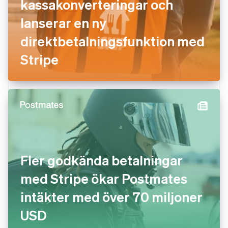
kassakonverteringar och
lanserar en ny
direktbetalningsfunktion med
Stripe
Fler godkända betalningar
med Stripe ökar Postmates
intäkter med över 70 miljoner
USD