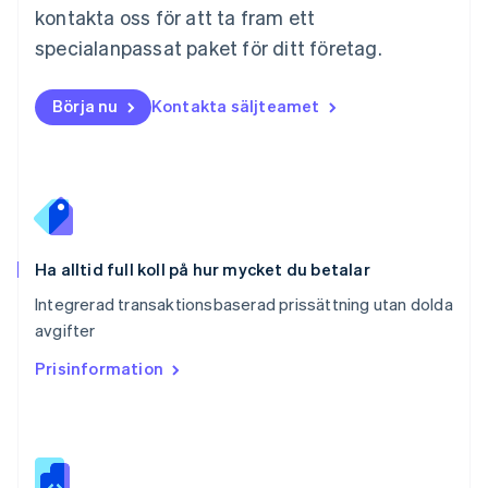
kontakta oss för att ta fram ett
Norge
English
specialanpassat paket för ditt företag.
Nya Zeeland
English
Polen
Börja nu
Kontakta säljteamet
English
Portugal
Português
English
Rumänien
English
Schweiz
Deutsch
Français
Italiano
English
Ha alltid full koll på hur mycket du betalar
Singapore
English
简体中文
Integrerad transaktionsbaserad prissättning utan dolda
Slovakien
avgifter
English
Prisinformation
Slovenien
English
Italiano
Spanien
Español
English
Storbritannien
English