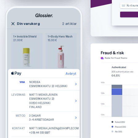
Estland
Kortnum
English
Fastlandskina
简体中文
English
Din varukorg
2 artiklar
2 artiklar
Din kundvagn
Finland
English
Svenska
1 × Invisible Shield
1 × Body Hero Wash
Wilkie
21,00 €
15,00 €
Frankrike
Stilren funktion
Stort handbagage
Français
English
Färg: Navy
Förenade Arabemiraten
1
245,00 €
English
Gibraltar
English
Avbryt
Avbryt
Produktuppgifter
Bagageetikett
Redigera
Ta bort
Redigera
Ta bort
Grekland
Färg: Sand
NORDEA
NORDEA
Vad får man om tar runda glas, nätta skalmar
Avbryt
ESIMERKKIKATU 23 HELSINKI
ESIMERKKIKATU 23 HELSINKI
English
och en nyckelhålsbrygga? En snygg båge som
1
25,00 €
heter Haskell.
Hongkong SAR, Kina
LEVERANS
LEVERANS
NORDEA
MATTI MEIKÄLÄINEN
MATTI MEIKÄLÄINEN
Tillverkade i handpolerad acetat
English
简体中文
ESIMERKKIKATU 23 HELSINKI
ESIMERKKIKATU 23
ESIMERKKIKATU 23
00500 HELSINKI
00500 HELSINKI
Hållbara skruvar med Akulonbeläggning
Indien
FINLAND
FINLAND
FAKTURERING
MATTI MEIKÄLÄINEN
English
ESIMERKKIKATU 23
Recensioner
METOD
METOD
00500 HELSINKI
3 DAGAR
3 DAGAR
Irland
FINLAND
3–4 ARBETSDAGAR
3–4 ARBETSDAGAR
English
Rekommenderas
KONTAKT
KONTAKT
KONTAKT
MATTI.MEIKALAINEN@EXAMPLE.COM
MATTI.MEIKALAINEN@EXAMPLE.COM
MATTI.MEIKALAINEN@EXAMPLE.COM
Italien
Totalt
270,00 €
+358 44 555 9997
+358 44 555 9997
+358 44 555 9997
Percey
Rye Tortoise
Italiano
English