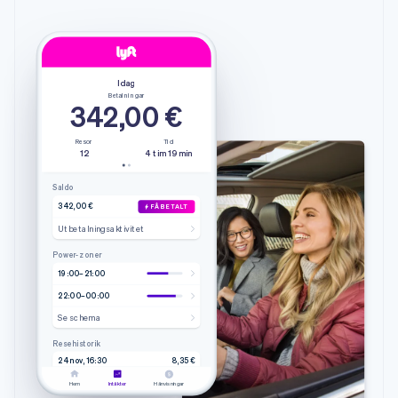
Idag
Betalningar
342,00 €
Resor
Tid
12
4 tim 19 min
Saldo
342,00 €
FÅ BETALT
Utbetalningsaktivitet
Power-zoner
19:00–21:00
22:00–00:00
Se schema
Resehistorik
24 nov, 16:30
8,35 €
4,20 min • 9 min 51 sek
Lyft
Hem
Intäkter
Hänvisningar