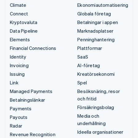
Climate
Ekonomiautomatisering
Connect
Globala företag
Kryptovaluta
Betalningar i appen
Data Pipeline
Marknadsplatser
Elements
Penninghantering
Financial Connections
Plattformar
Identity
SaaS
Invoicing
AI-företag
Issuing
Kreatörsekonomi
Link
Spel
Managed Payments
Besöksnäring, resor
och fritid
Betalningslänkar
Försäkringsbolag
Payments
Media och
Payouts
underhållning
Radar
Ideella organisationer
Revenue Recognition