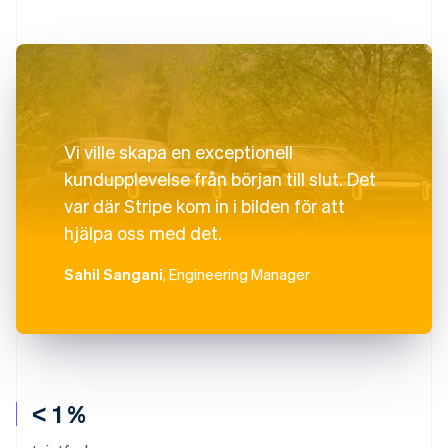
Vi ville skapa en exceptionell
kundupplevelse från början till slut. Det
var där Stripe kom in i bilden för att
hjälpa oss med det.
Sahil Sangani
, Engineering Manager
< 1 %