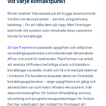
vid varje kontaktpunkt
Rivian-teamet fokuserade på att bygga äventyrsredo
fordon och ekosystemet – service, programvara,
laddning – för att hålla dem på topp. Men företaget
behövde ett system som minskade dess operativa
börda för betalningar.
Stripe Payments
passade uppgiften och erbjöd en
utvecklingsupplevelse som inkluderade lättanvända
API:er och stöd för webhooks. Plattformen var enkel
att ansluta till Rivians befintliga stack och bädda in
betalningar via webb, mobil och till och med på skärmar
i fordonet. För kunderna skapade detta en förenklad
betalningsupplevelse – ange uppgifterna en gång och
använd dem var som helst i Rivians ekosystem, från
depositionsavgifter för fordon till laddning, service,
utrustning och programvaruuppdateringar för fordon.
Det har också gjort det möjligt för företaget att