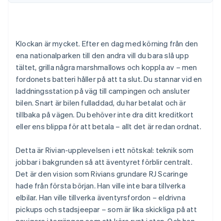
Identitetsverifiering online
Partner
Stripe App Marketplace
Klockan är mycket. Efter en dag med körning från den
ena nationalparken till den andra vill du bara slå upp
Stripe Sessions 2026
tältet, grilla några marshmallows och koppla av – men
Se hur Stripe bygger den ekonomiska inf
fordonets batteri håller på att ta slut. Du stannar vid en
Titta nu
laddningsstation på väg till campingen och ansluter
bilen. Snart är bilen fulladdad, du har betalat och är
tillbaka på vägen. Du behöver inte dra ditt kreditkort
eller ens blippa för att betala – allt det är redan ordnat.
Detta är Rivian-upplevelsen i ett nötskal: teknik som
jobbar i bakgrunden så att äventyret förblir centralt.
Det är den vision som Rivians grundare RJ Scaringe
hade från första början. Han ville inte bara tillverka
elbilar. Han ville tillverka äventyrsfordon – eldrivna
pickups och stadsjeepar – som är lika skickliga på att
navigera i terrängen som att köra runt i stan. Och han