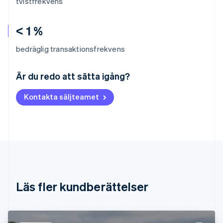
tvistfrekvens
< 1 %
bedräglig transaktionsfrekvens
Australien
English
Är du redo att sätta igång?
Belgien
Nederlands
Français
Deutsch
English
Kontakta säljteamet
Brasilien
Português
English
Bulgarien
English
Cypern
English
Danmark
English
Estland
Läs fler kundberättelser
English
Fastlandskina
简体中文
English
Finland