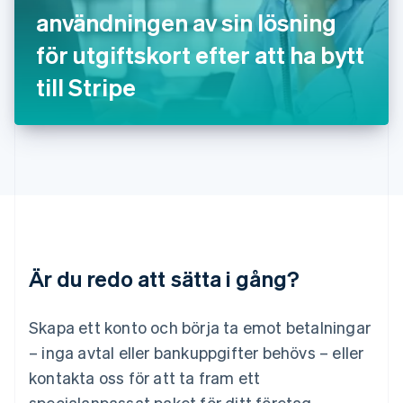
English
Italiano
användningen av sin lösning
Lettland
English
för utgiftskort efter att ha bytt
Liechtenstein
till Stripe
Deutsch
English
Litauen
English
Luxemburg
Français
Deutsch
English
Malaysia
English
简体中文
Malta
English
Mexiko
Español
English
Är du redo att sätta i gång?
Nederländerna
Nederlands
English
Norge
Skapa ett konto och börja ta emot betalningar
English
– inga avtal eller bankuppgifter behövs – eller
Nya Zeeland
kontakta oss för att ta fram ett
English
Polen
specialanpassat paket för ditt företag.