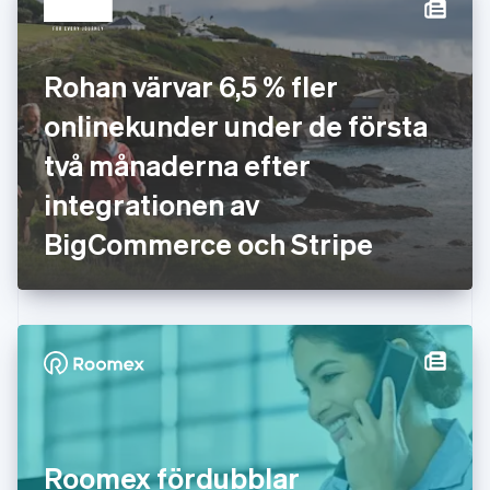
English
Svenska
Frankrike
Français
English
Förenade Arabemiraten
Rohan värvar 6,5 % fler
English
onlinekunder under de första
Gibraltar
English
två månaderna efter
Grekland
English
integrationen av
Hongkong SAR, Kina
BigCommerce och Stripe
English
简体中文
Indien
English
Irland
English
Italien
Italiano
English
Japan
日本語
English
Kanada
English
Français
Roomex fördubblar
Kroatien