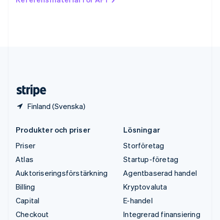
English
Tyskland
Deutsch
English
Ungern
English
USA
English
Español
简体中文
Österrike
Deutsch
English
Finland (Svenska)
Produkter och priser
Lösningar
Priser
Storföretag
Atlas
Startup-företag
Auktoriseringsförstärkning
Agentbaserad handel
Billing
Kryptovaluta
Capital
E-handel
Checkout
Integrerad finansiering