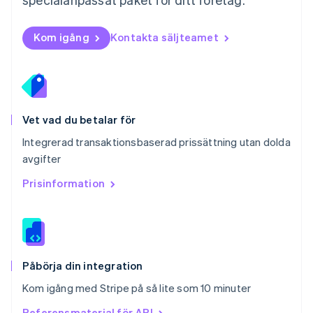
English
Portugal
Português
English
Kom igång
Kontakta säljteamet
Rumänien
English
Schweiz
Deutsch
Français
Italiano
English
Singapore
English
简体中文
Vet vad du betalar för
Slovakien
Integrerad transaktionsbaserad prissättning utan dolda
English
avgifter
Slovenien
English
Italiano
Prisinformation
Spanien
Español
English
Storbritannien
English
Sverige
Svenska
English
Påbörja din integration
Thailand
Kom igång med Stripe på så lite som 10 minuter
ไทย
English
Tjeckien
Referensmaterial för API