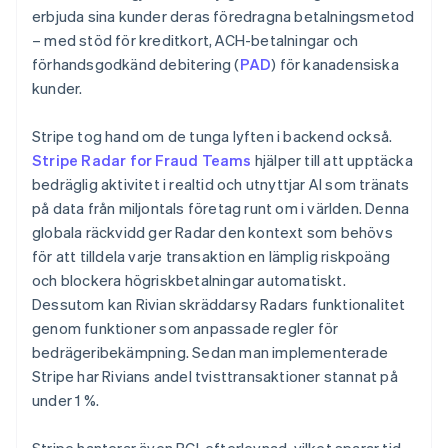
erbjuda sina kunder deras föredragna betalningsmetod
– med stöd för kreditkort, ACH-betalningar och
förhandsgodkänd debitering (
PAD
) för kanadensiska
kunder.
Stripe tog hand om de tunga lyften i backend också.
Stripe Radar for Fraud Teams
hjälper till att upptäcka
bedräglig aktivitet i realtid och utnyttjar AI som tränats
på data från miljontals företag runt om i världen. Denna
globala räckvidd ger Radar den kontext som behövs
för att tilldela varje transaktion en lämplig riskpoäng
och blockera högriskbetalningar automatiskt.
Dessutom kan Rivian skräddarsy Radars funktionalitet
genom funktioner som anpassade regler för
bedrägeribekämpning. Sedan man implementerade
Stripe har Rivians andel tvisttransaktioner stannat på
under 1 %.
Stripe hanterar även PCI-efterlevnad, vilket sparar tid