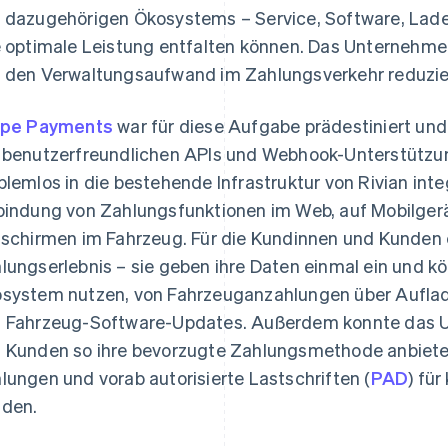
 dazugehörigen Ökosystems – Service, Software, Ladei
e optimale Leistung entfalten können. Das Unternehme
 den Verwaltungsaufwand im Zahlungsverkehr reduzie
ipe Payments
war für diese Aufgabe prädestiniert un
 benutzerfreundlichen APIs und Webhook-Unterstützung
blemlos in die bestehende Infrastruktur von Rivian int
bindung von Zahlungsfunktionen im Web, auf Mobilger
dschirmen im Fahrzeug. Für die Kundinnen und Kunden 
lungserlebnis – sie geben ihre Daten einmal ein und kö
system nutzen, von Fahrzeuganzahlungen über Auflade
 Fahrzeug-Software-Updates. Außerdem konnte das 
 Kunden so ihre bevorzugte Zahlungsmethode anbieten
lungen und vorab autorisierte Lastschriften (
PAD
) fü
den.