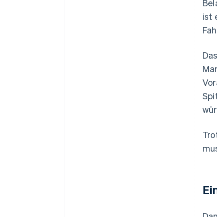
Bel
ist
Fah
Das
Mar
Vor
Spi
wür
Tro
mus
Ei
Dan