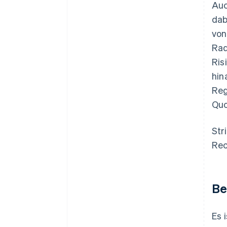
Auc
dab
von
Rad
Ris
hin
Reg
Quo
Str
Rec
Be
Es 