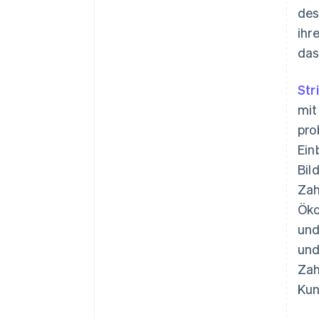
des
ihr
das
Str
mit
pro
Ein
Bil
Zah
Öko
und
und
Zah
Kun