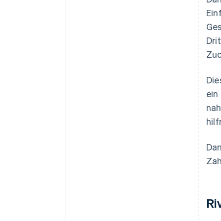
Ein
Ges
Dri
Zuo
Die
ein
nah
hil
Dan
Zah
Ri