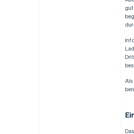
gut
beg
dur
Inf
Lad
Dri
bes
Als
ben
Ei
Das