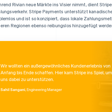
rend Rivian neue Märkte ins Visier nimmt, dient Stripe
lungsverkehr. Stripe Payments unterstützt kanadisch
blemlos und ist so konzipiert, dass lokale Zahlungsm
eren Regionen ebenso reibungslos hinzugefügt werde
Wir wollten ein außergewöhnliches Kundenerlebnis von
Anfang bis Ende schaffen. Hier kam Stripe ins Spiel, um
uns dabei zu unterstützen.
Sahil Sangani
, Engineering Manager