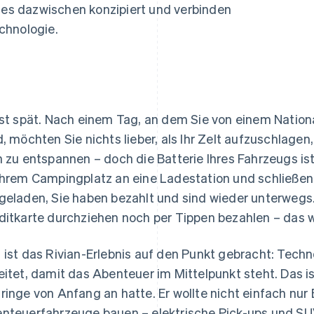
ung
lles dazwischen konzipiert und verbinden
chnologie.
ist spät. Nach einem Tag, an dem Sie von einem Natio
d, möchten Sie nichts lieber, als Ihr Zelt aufzuschlagen
h zu entspannen – doch die Batterie Ihres Fahrzeugs is
Ihrem Campingplatz an eine Ladestation und schließen Ih
geladen, Sie haben bezahlt und sind wieder unterwegs
ditkarte durchziehen noch per Tippen bezahlen – das wi
 ist das Rivian-Erlebnis auf den Punkt gebracht: Techn
eitet, damit das Abenteuer im Mittelpunkt steht. Das is
ringe von Anfang an hatte. Er wollte nicht einfach nur 
nteuerfahrzeuge bauen – elektrische Pick-ups und SU