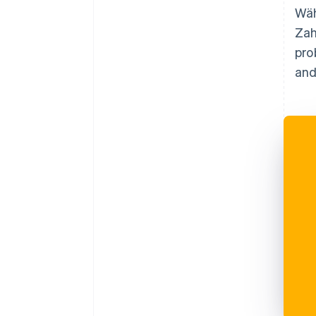
Wäh
Zah
pro
and