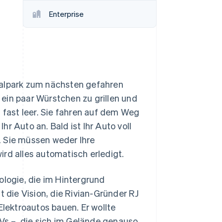
Enterprise
Stripe-Sessions 2026
Erfahren Sie, wie Stripe
Lösungen für die
Wirtschaftsinfrastruktur
für KI aufbaut.
Jetzt ansehen
nalpark zum nächsten gefahren
, ein paar Würstchen zu grillen und
t fast leer. Sie fahren auf dem Weg
r Auto an. Bald ist Ihr Auto voll
. Sie müssen weder Ihre
rd alles automatisch erledigt.
ologie, die im Hintergrund
t die Vision, die Rivian-Gründer RJ
Elektroautos bauen. Er wollte
Vs –, die sich im Gelände genauso