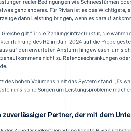
astungen realer Bedingungen wie Schneestürmen ode
 etwas ganz anderes. Für Rivian ist es das Wichtigste, s
rzeuge dann Leistung bringen, wenn es darauf ankom
 Gleiche gilt für die Zahlungsinfrastruktur, die währen
kteinführung des R2 im Jahr 2024 auf die Probe gestell
aus auf den erwarteten Ansturm hingewiesen, um sich
tzenaufkommens nicht zu Ratenbeschränkungen ode
de.
tz des hohen Volumens hielt das System stand. „Es war
sten uns keine Sorgen um Leistungsprobleme machen“
n zuverlässiger Partner, der mit dem Un
k der Zuverlässigkeit von Stripe konnte Rivian selbstb