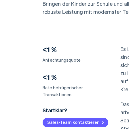
Optimierung der
Datensynchronisier
Bringen der Kinder zur Schule und a
Autorisierungsraten
robuste Leistung mit modernster Te
Link
Beschleunigter Bezahlvorgang
Financial Connections
Verbundene Finanzdaten
<1 %
Es 
sin
Anfechtungsquote
sic
zu 
<1 %
auf
Rate betrügerischer
Kre
Transaktionen
Das
Startklar?
arb
Sca
Sales-Team kontaktieren
Abe