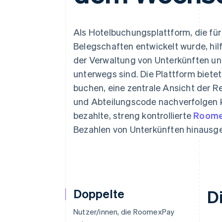
Optimierung der
Datensynchronisier
Autorisierungsraten
Link
Beschleunigter Bezahlvorgang
Als Hotelbuchungsplattform, die fü
Financial Connections
Belegschaften entwickelt wurde, hil
Verbundene Finanzdaten
der Verwaltung von Unterkünften un
unterwegs sind. Die Plattform biete
buchen, eine zentrale Ansicht der Re
und Abteilungscode nachverfolgen 
bezahlte, streng kontrollierte
Roome
Bezahlen von Unterkünften hinausg
Doppelte
D
Nutzer/innen, die RoomexPay