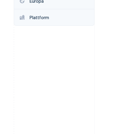
Europa
Plattform
Stripe-Sessions 2026
Erfahren Sie, wie Stripe
Lösungen für die
Wirtschaftsinfrastruktur
für KI aufbaut.
Jetzt ansehen