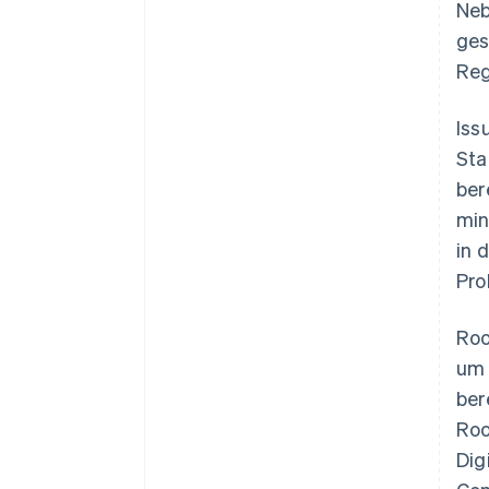
Neb
ges
Reg
Iss
Sta
ber
min
in 
Pro
Roo
um 
ber
Roo
Dig