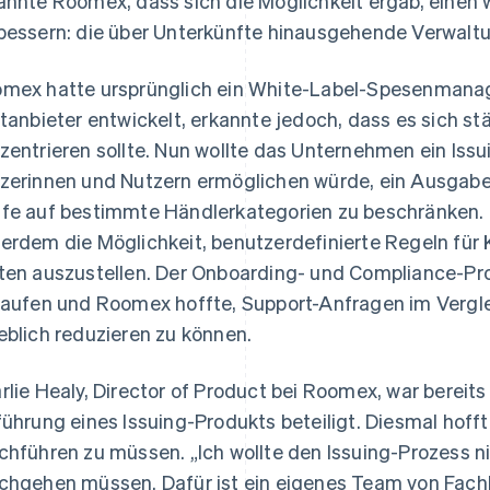
annte Roomex, dass sich die Möglichkeit ergab, einen 
bessern: die über Unterkünfte hinausgehende Verwalt
mex hatte ursprünglich ein White-Label-Spesenman
ttanbieter entwickelt, erkannte jedoch, dass es sich st
zentrieren sollte. Nun wollte das Unternehmen ein Iss
zerinnen und Nutzern ermöglichen würde, ein Ausgab
fe auf bestimmte Händlerkategorien zu beschränken
erdem die Möglichkeit, benutzerdefinierte Regeln für 
ten auszustellen. Der Onboarding- und Compliance-Pr
laufen und Roomex hoffte, Support-Anfragen im Vergl
eblich reduzieren zu können.
rlie Healy, Director of Product bei Roomex, war bereits 
führung eines Issuing-Produkts beteiligt. Diesmal hoffte
chführen zu müssen. „Ich wollte den Issuing-Prozess n
chgehen müssen. Dafür ist ein eigenes Team von Fachleu