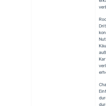
erk
ver
Roo
Dri
kon
Nut
Käu
auß
Kar
ver
erh
Cha
Ein
dur
dur