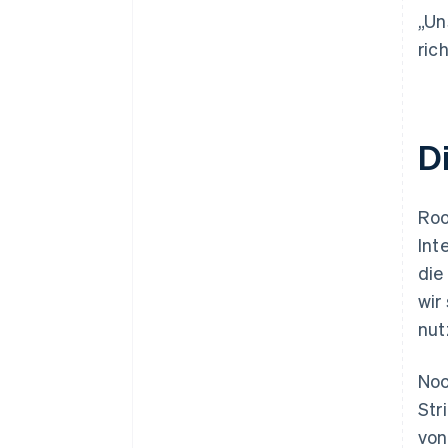
„Un
ric
D
Roo
Int
die
wir
nut
Noc
Str
vo