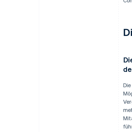
Com
D
Di
de
Die
Mög
Ver
meh
Mit
füh