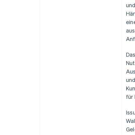
und
Hän
ein
aus
Anf
Das
Nut
Aus
und
Kun
für
Iss
Wal
Gel