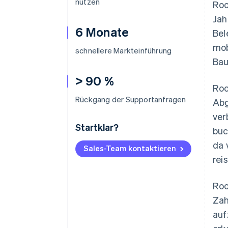
nutzen
Roo
Jah
6 Monate
Bel
mob
schnellere Markteinführung
Bau
> 90 %
Roo
Rückgang der Supportanfragen
Abg
ver
Startklar?
buc
da 
Sales-Team kontaktieren
rei
Roo
Zah
auf