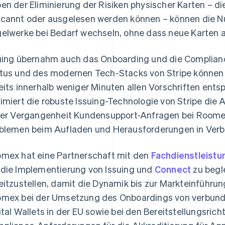
en der Eliminierung der Risiken physischer Karten – di
cannt oder ausgelesen werden können – können die Nut
elwerke bei Bedarf wechseln, ohne dass neue Karten 
uing übernahm auch das Onboarding und die Complianc
tus und des modernen Tech-Stacks von Stripe können N
eits innerhalb weniger Minuten allen Vorschriften ent
imiert die robuste Issuing-Technologie von Stripe die 
der Vergangenheit Kundensupport-Anfragen bei Roomex 
blemen beim Aufladen und Herausforderungen in Ver
mex hat eine Partnerschaft mit den
Fachdienstleistu
die Implementierung von Issuing und
Connect
zu begl
eitzustellen, damit die Dynamik bis zur Markteinführun
mex bei der Umsetzung des Onboardings von verbunde
ital Wallets in der EU sowie bei den Bereitstellungsrich